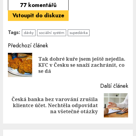
77
komentářů
Vstoupit do diskuze
Tags:
dávky
sociální systém
supedávka
Continue
Předchozí článek
Reading
Tak dobré kuře jsem ještě nejedla.
Pre
KFC v Česku se snaží zachránit, co
pos
se dá
Další článek
Česká banka bez varování zrušila
Next
klientce účet. Nechtěla odpovídat
post:
na všetečné otázky