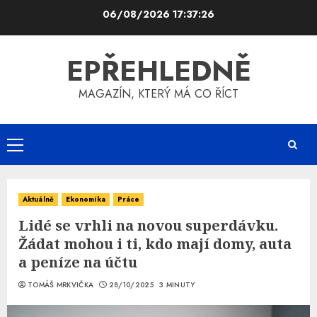
Skip
06/08/2026
17:37:27
to
content
EPŘEHLEDNĚ
MAGAZÍN, KTERÝ MÁ CO ŘÍCT
Primary
Menu
Aktuálně
Ekonomika
Práce
Lidé se vrhli na novou superdávku.
Žádat mohou i ti, kdo mají domy, auta
a peníze na účtu
TOMÁŠ MRKVIČKA
28/10/2025
3 MINUTY