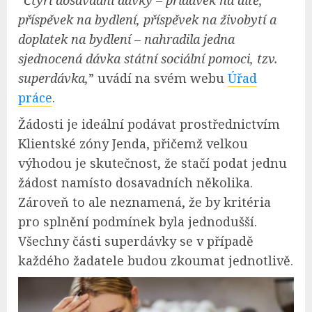
“
Čtyři dosavadní dávky – přídavek na dítě,
příspěvek na bydlení, příspěvek na živobytí a
doplatek na bydlení – nahradila jedna
sjednocená dávka státní sociální pomoci, tzv.
superdávka,
” uvádí na svém webu
Úřad
práce
.
Žádosti je ideální podávat prostřednictvím
Klientské zóny Jenda, přičemž velkou
výhodou je skutečnost, že stačí podat jednu
žádost namísto dosavadních několika.
Zároveň to ale neznamená, že by kritéria
pro splnění podmínek byla jednodušší.
Všechny části superdávky se v případě
každého žadatele budou zkoumat jednotlivě.