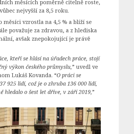
dních měsících poměrně citelně roste,
 vůbec nejvyšší za 8,5 roku.
měsíci vzrostla na 4,5 % a blíží se
tále považuje za zdravou, a z hlediska
lní, avšak znepokojující je právě
ce, kteří se hlásí na úřadech práce, stojí
čný výkon českého průmyslu,
” uvedl ve
nom Lukáš Kovanda. “
O práci se
 925 lidí, což je o zhruba 136 000 lidí,
 hledalo o šest let dříve, v září 2019,
”