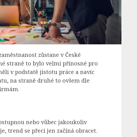
ezaměstnanost zůstane v České
é straně to bylo velmi přínosné pro
li v podstatě jistotu práce a navíc
latu, na straně druhé to ovšem dle
firmám.
ostupnou nebo vůbec jakoukoliv
je, trend se přeci jen začíná obracet.