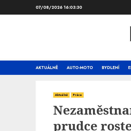
Skip
07/08/2026
16:03:31
to
content
AKTUÁLNĚ
AUTO-MOTO
BYDLENÍ
E
Aktuálně
Práce
Nezaměstnan
prudce roste