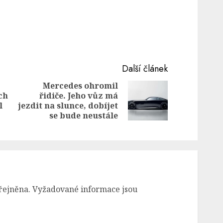
Další článek
Mercedes ohromil
ch
řidiče. Jeho vůz má
Next
Previous
l
jezdit na slunce, dobíjet
post:
post:
se bude neustále
řejněna.
Vyžadované informace jsou