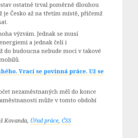
stav ostatně trval poměrně dlouhou
ž je Česko až na třetím místě, přičemž
at.
noha výzvám. Jednak se musí
nergiemi a jednak čelí i
už do budoucna nebude moci v takové
mobilů.
uhého. Vrací se povinná práce. Už se
počet nezaměstnaných měl do konce
zaměstnanosti může v tomto období
áš Kovanda,
Úřad práce
,
ČSS