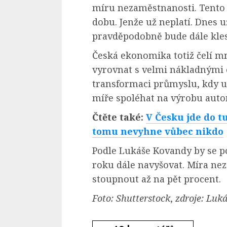
míru nezaměstnanosti. Tento 
dobu. Jenže už neplatí. Dnes u
pravděpodobně bude dále kles
Česká ekonomika totiž čelí m
vyrovnat s velmi nákladnými e
transformaci průmyslu, kdy 
míře spoléhat na výrobu auto
Čtěte také:
V Česku jde do t
tomu nevyhne vůbec nikdo
Podle Lukáše Kovandy by se 
roku dále navyšovat. Míra ne
stoupnout až na pět procent.
Foto: Shutterstock
,
zdroje: Luk