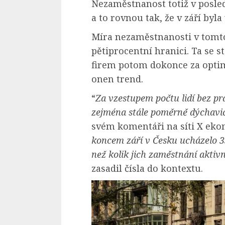
Nezaměstnanost totiž v posle
a to rovnou tak, že v září byla
Míra nezaměstnanosti v tomto 
pětiprocentní hranici. Ta se s
firem potom dokonce za optimá
onen trend.
“
Za vzestupem počtu lidí bez prá
zejména stále poměrně dýchavi
svém komentáři na síti X eko
koncem září v Česku ucházelo 337
než kolik jich zaměstnání aktivně
zasadil čísla do kontextu.