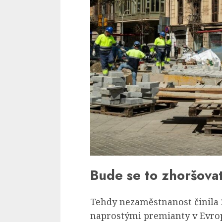
Bude se to zhoršova
Tehdy nezaměstnanost činila 2
naprostými premianty v Evrop