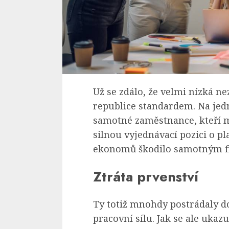
Už se zdálo, že velmi nízká n
republice standardem. Na jedn
samotné zaměstnance, kteří mě
silnou vyjednávací pozici o p
ekonomů škodilo samotným 
Ztráta prvenství
Ty totiž mnohdy postrádaly d
pracovní sílu. Jak se ale ukazu