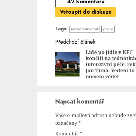
42
komentářů
Vstoupit do diskuze
Tags:
nezaměstnanost
práce
Continue
Předchozí článek
Reading
Lidé po jídle v KFC
končili na jednotká
intenzivní péče, řek
Jan Tuna. Vedení to
muselo vědět
Napsat komentář
Vaše e-mailová adresa nebude zve
označeny
*
Komentář
*