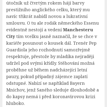
útočník už čtvrtým rokem hájí barvy
prestižního anglického celku, který mu
navíc třikrát nabídl novou a lukrativní
smlouvu. O tu ale rodák německého Essenu
evidentně nestojí a vedení
Manchesteru
City
tím vcelku jasně naznačil, že se chce v
kariéře posunout o kousek dál. Trenér Pep
Guardiola jeho rozhodnutí samozřejmě
respektuje, přestože by mladíka nejraději
udržel pod svými křídly. Stěhování možná
proběhne už během nadcházející letní
pauzy, pokud případný zájemce zaplatí
odstupné. Nabízí se například Bayern
Mnichov, jenž Saného sleduje dlouhodobě a
do kapsy nemá i před koronavirovou krizi
hluboko.