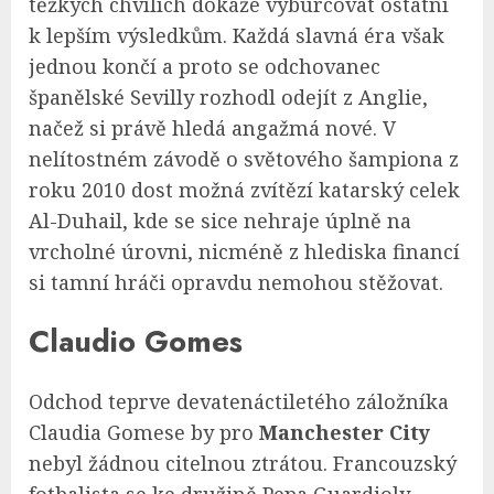
těžkých chvílích dokáže vyburcovat ostatní
k lepším výsledkům. Každá slavná éra však
jednou končí a proto se odchovanec
španělské Sevilly rozhodl odejít z Anglie,
načež si právě hledá angažmá nové. V
nelítostném závodě o světového šampiona z
roku 2010 dost možná zvítězí katarský celek
Al-Duhail, kde se sice nehraje úplně na
vrcholné úrovni, nicméně z hlediska financí
si tamní hráči opravdu nemohou stěžovat.
Claudio Gomes
Odchod teprve devatenáctiletého záložníka
Claudia Gomese by pro
Manchester City
nebyl žádnou citelnou ztrátou. Francouzský
fotbalista se ke družině Pepa Guardioly