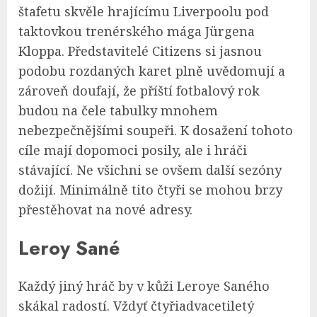
štafetu skvěle hrajícímu Liverpoolu pod
taktovkou trenérského mága Jürgena
Kloppa. Představitelé Citizens si jasnou
podobu rozdaných karet plně uvědomují a
zároveň doufají, že příští fotbalový rok
budou na čele tabulky mnohem
nebezpečnějšími soupeři. K dosažení tohoto
cíle mají dopomoci posily, ale i hráči
stávající. Ne všichni se ovšem další sezóny
dožijí. Minimálně tito čtyři se mohou brzy
přestěhovat na nové adresy.
Leroy Sané
Každý jiný hráč by v kůži Leroye Saného
skákal radostí. Vždyť čtyřiadvacetiletý