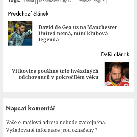
Tags:
Fotbal
Manchester City FC
Premier League
Continue
Předchozí článek
Reading
David de Gea už na Manchester
Pre
United nemá, míní klubová
pos
legenda
Další článek
Vítkovice potáhne trio hvězdných
Next
odchovanců v pokročilém věku
post:
Napsat komentář
Vaše e-mailová adresa nebude zveřejněna.
Vyžadované informace jsou označeny
*