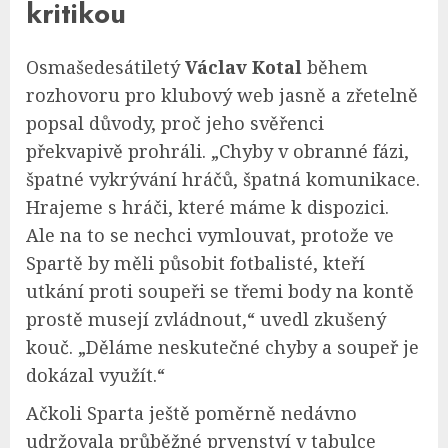
kritikou
Osmašedesátiletý
Václav Kotal
během
rozhovoru pro klubový web jasně a zřetelně
popsal důvody, proč jeho svěřenci
překvapivě prohráli. „Chyby v obranné fázi,
špatné vykrývání hráčů, špatná komunikace.
Hrajeme s hráči, které máme k dispozici.
Ale na to se nechci vymlouvat, protože ve
Spartě by měli působit fotbalisté, kteří
utkání proti soupeři se třemi body na kontě
prostě musejí zvládnout,“ uvedl zkušený
kouč. „Děláme neskutečné chyby a soupeř je
dokázal využít.“
Ačkoli Sparta ještě poměrně nedávno
udržovala průběžné prvenství v tabulce