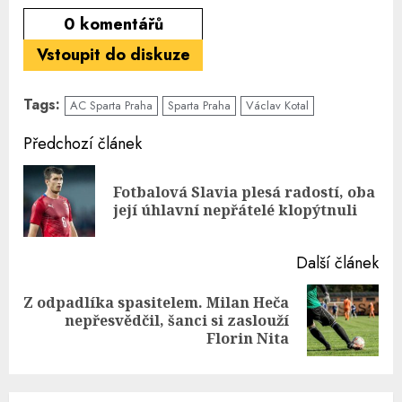
0
komentářů
Vstoupit do diskuze
Tags:
AC Sparta Praha
Sparta Praha
Václav Kotal
Continue
Předchozí článek
Reading
Fotbalová Slavia plesá radostí, oba
Pre
její úhlavní nepřátelé klopýtnuli
pos
Další článek
Z odpadlíka spasitelem. Milan Heča
Next
nepřesvědčil, šanci si zaslouží
post:
Florin Nita