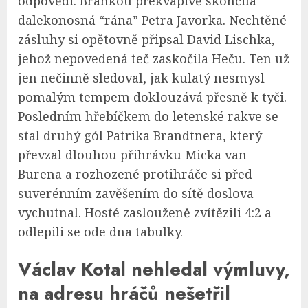
odpovědi. Brankou překvapivě skončila
dalekonosná “rána” Petra Javorka. Nechtěné
zásluhy si opětovně připsal David Lischka,
jehož nepovedená teč zaskočila Heču. Ten už
jen nečinně sledoval, jak kulatý nesmysl
pomalým tempem doklouzává přesně k tyči.
Posledním hřebíčkem do letenské rakve se
stal druhý gól Patrika Brandtnera, který
převzal dlouhou přihrávku Micka van
Burena a rozhozené protihráče si před
suverénním zavěšením do sítě doslova
vychutnal. Hosté zaslouženě zvítězili 4:2 a
odlepili se ode dna tabulky.
Václav Kotal nehledal výmluvy,
na adresu hráčů nešetřil