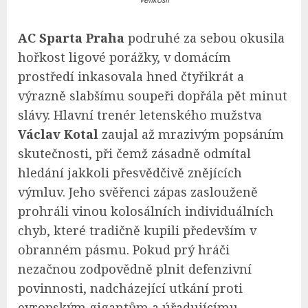
AC Sparta Praha
podruhé za sebou okusila
hořkost ligové porážky, v domácím
prostředí inkasovala hned čtyřikrát a
výrazně slabšímu soupeři dopřála pět minut
slávy. Hlavní trenér letenského mužstva
Václav Kotal
zaujal až mrazivým popsáním
skutečnosti, při čemž zásadně odmítal
hledání jakkoli přesvědčivě znějících
výmluv. Jeho svěřenci zápas zaslouženě
prohráli vinou kolosálních individuálních
chyb, které tradičně kupili především v
obranném pásmu. Pokud prý hráči
nezačnou zodpovědně plnit defenzivní
povinnosti, nadcházející utkání proti
evropským gigantům a úřadujícímu