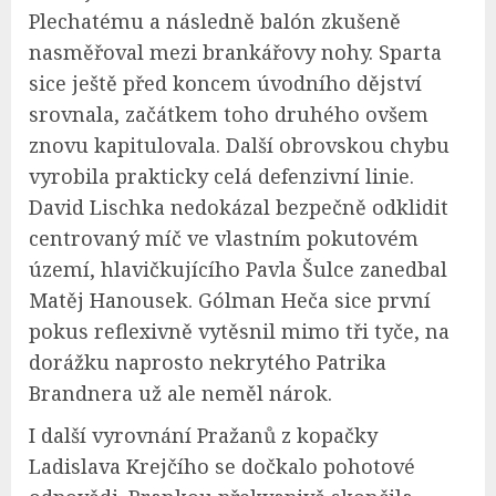
Plechatému a následně balón zkušeně
nasměřoval mezi brankářovy nohy. Sparta
sice ještě před koncem úvodního dějství
srovnala, začátkem toho druhého ovšem
znovu kapitulovala. Další obrovskou chybu
vyrobila prakticky celá defenzivní linie.
David Lischka nedokázal bezpečně odklidit
centrovaný míč ve vlastním pokutovém
území, hlavičkujícího Pavla Šulce zanedbal
Matěj Hanousek. Gólman Heča sice první
pokus reflexivně vytěsnil mimo tři tyče, na
dorážku naprosto nekrytého Patrika
Brandnera už ale neměl nárok.
I další vyrovnání Pražanů z kopačky
Ladislava Krejčího se dočkalo pohotové