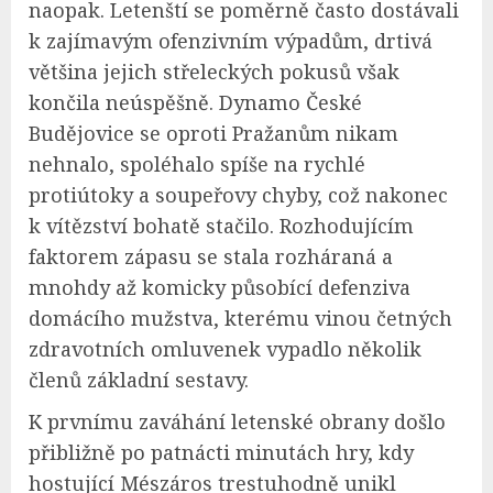
naopak. Letenští se poměrně často dostávali
k zajímavým ofenzivním výpadům, drtivá
většina jejich střeleckých pokusů však
končila neúspěšně. Dynamo České
Budějovice se oproti Pražanům nikam
nehnalo, spoléhalo spíše na rychlé
protiútoky a soupeřovy chyby, což nakonec
k vítězství bohatě stačilo. Rozhodujícím
faktorem zápasu se stala rozháraná a
mnohdy až komicky působící defenziva
domácího mužstva, kterému vinou četných
zdravotních omluvenek vypadlo několik
členů základní sestavy.
K prvnímu zaváhání letenské obrany došlo
přibližně po patnácti minutách hry, kdy
hostující Mészáros trestuhodně unikl