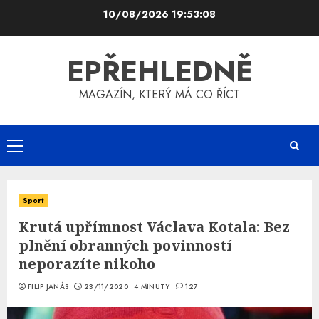
Skip
10/08/2026
19:53:09
to
content
EPŘEHLEDNĚ
MAGAZÍN, KTERÝ MÁ CO ŘÍCT
Primary
Menu
Sport
Krutá upřímnost Václava Kotala: Bez
plnění obranných povinností
neporazíte nikoho
FILIP JANÁS
23/11/2020
4 MINUTY
127