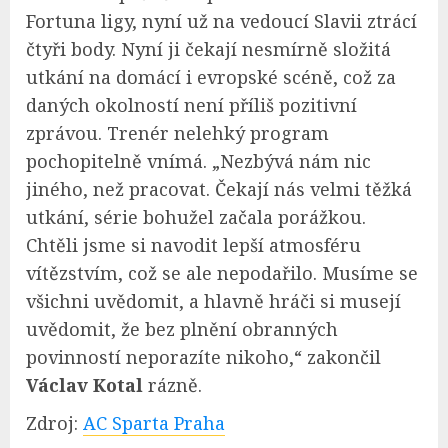
Fortuna ligy, nyní už na vedoucí Slavii ztrácí
čtyři body. Nyní ji čekají nesmírně složitá
utkání na domácí i evropské scéně, což za
daných okolností není příliš pozitivní
zprávou. Trenér nelehký program
pochopitelně vnímá. „Nezbývá nám nic
jiného, než pracovat. Čekají nás velmi těžká
utkání, série bohužel začala porážkou.
Chtěli jsme si navodit lepší atmosféru
vítězstvím, což se ale nepodařilo. Musíme se
všichni uvědomit, a hlavně hráči si musejí
uvědomit, že bez plnění obranných
povinností neporazíte nikoho,“ zakončil
Václav Kotal
rázně.
Zdroj:
AC Sparta Praha