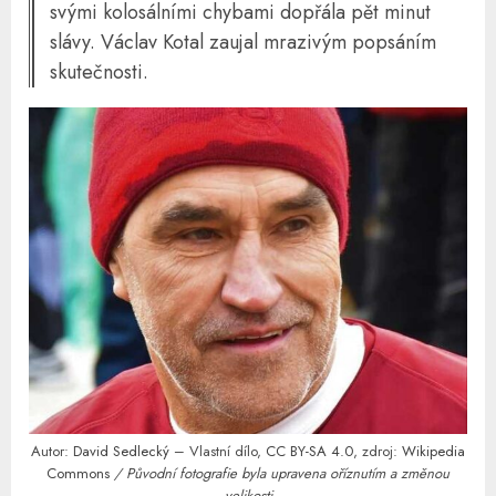
svými kolosálními chybami dopřála pět minut
slávy. Václav Kotal zaujal mrazivým popsáním
skutečnosti.
Autor:
David Sedlecký
– Vlastní dílo,
CC BY-SA 4.0
, zdroj:
Wikipedia
Commons
/ Původní fotografie byla upravena oříznutím a změnou
velikosti