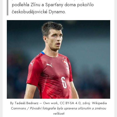
podlehla Zlínu a Sparťany doma pokořilo
českobudějovické Dynamo.
By
Tadeáš Bednarz
– Own work,
CC BY-SA 4.0
, zdroj:
Wikipedia
Commons
/ Původní fotografie byla upravena oříznutím a změnou
velikosti