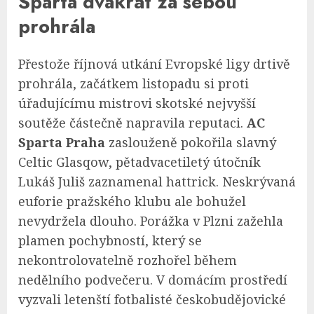
Sparta dvakrát za sebou
prohrála
Přestože říjnová utkání Evropské ligy drtivě
prohrála, začátkem listopadu si proti
úřadujícímu mistrovi skotské nejvyšší
soutěže částečně napravila reputaci.
AC
Sparta Praha
zaslouženě pokořila slavný
Celtic Glasqow, pětadvacetiletý útočník
Lukáš Juliš zaznamenal hattrick. Neskrývaná
euforie pražského klubu ale bohužel
nevydržela dlouho. Porážka v Plzni zažehla
plamen pochybností, který se
nekontrolovatelně rozhořel během
nedělního podvečeru. V domácím prostředí
vyzvali letenští fotbalisté českobudějovické