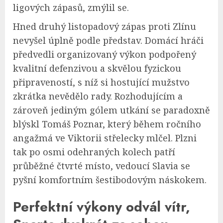
ligových zápasů, zmýlil se.
Hned druhý listopadový zápas proti Zlínu
nevyšel úplně podle představ. Domácí hráči
předvedli organizovaný výkon podpořený
kvalitní defenzivou a skvělou fyzickou
připraveností, s níž si hostující mužstvo
zkrátka nevědělo rady. Rozhodujícím a
zároveň jediným gólem utkání se paradoxně
blýskl Tomáš Poznar, který během ročního
angažmá ve Viktorii střelecky mlčel. Plzni
tak po osmi odehraných kolech patří
průběžné čtvrté místo, vedoucí Slavia se
pyšní komfortním šestibodovým náskokem.
Perfektní výkony odvál vítr,