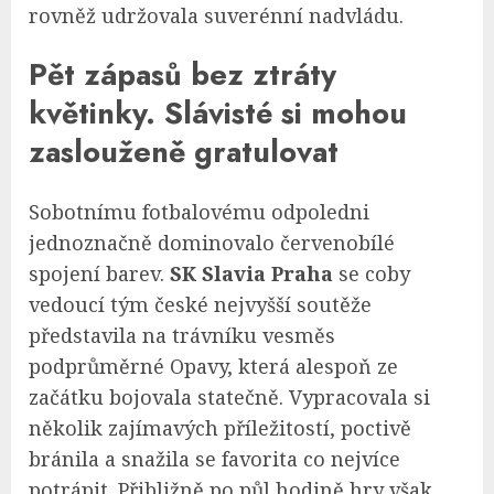
rovněž udržovala suverénní nadvládu.
Pět zápasů bez ztráty
květinky. Slávisté si mohou
zaslouženě gratulovat
Sobotnímu fotbalovému odpoledni
jednoznačně dominovalo červenobílé
spojení barev.
SK Slavia Praha
se coby
vedoucí tým české nejvyšší soutěže
představila na trávníku vesměs
podprůměrné Opavy, která alespoň ze
začátku bojovala statečně. Vypracovala si
několik zajímavých příležitostí, poctivě
bránila a snažila se favorita co nejvíce
potrápit. Přibližně po půl hodině hry však