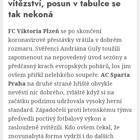
vítězství, posun v tabulce se
tak nekoná
FC Viktoria Plzeň
se po skončení
koronavirové přestávky vrátila v dobrém
rozmaru. Svěřenci Andriána Guľy toužili
zapomenout na nepovedený úvod sezóny a
předčasný krach evropských pohárů, los jim
ovšem přiřkl nelehkého soupeře.
AC Sparta
Praha
na druhé straně hřiště obvykle
nevěstí nic dobrého, zvláště když si na
začátku podzimu udržovala vysoký herní
standard. Západočeši proti letenskému týmu
předvedli poctivý fotbalový výkon a
zaslouženě zvítězili. Kdo ovšem čekal, že
znovunabytá forma vydrží i do dalších