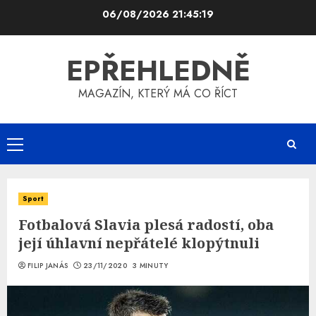
Skip
06/08/2026
21:45:19
to
content
EPŘEHLEDNĚ
MAGAZÍN, KTERÝ MÁ CO ŘÍCT
Primary
Menu
Sport
Fotbalová Slavia plesá radostí, oba
její úhlavní nepřátelé klopýtnuli
FILIP JANÁS
23/11/2020
3 MINUTY