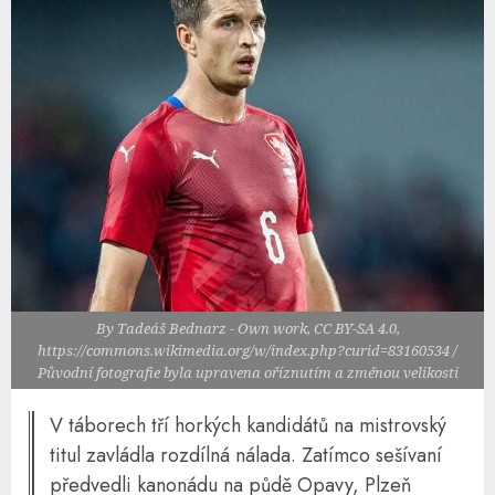
By Tadeáš Bednarz - Own work, CC BY-SA 4.0,
https://commons.wikimedia.org/w/index.php?curid=83160534 /
Původní fotografie byla upravena oříznutím a změnou velikosti
V táborech tří horkých kandidátů na mistrovský
titul zavládla rozdílná nálada. Zatímco sešívaní
předvedli kanonádu na půdě Opavy, Plzeň