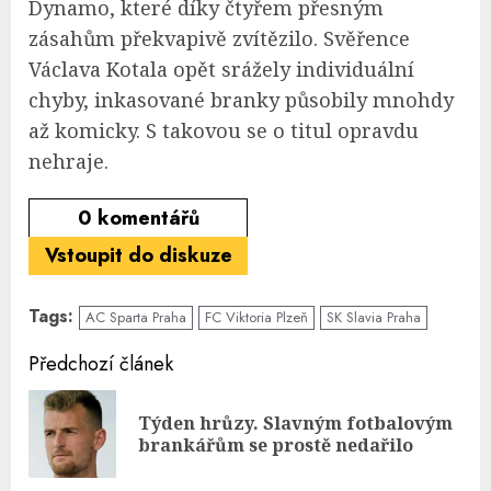
Dynamo, které díky čtyřem přesným
zásahům překvapivě zvítězilo. Svěřence
Václava Kotala opět srážely individuální
chyby, inkasované branky působily mnohdy
až komicky. S takovou se o titul opravdu
nehraje.
0
komentářů
Vstoupit do diskuze
Tags:
AC Sparta Praha
FC Viktoria Plzeň
SK Slavia Praha
Continue
Předchozí článek
Reading
Týden hrůzy. Slavným fotbalovým
Pre
brankářům se prostě nedařilo
pos