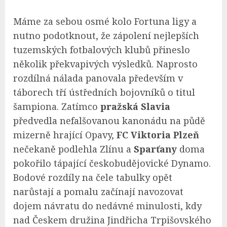
Máme za sebou osmé kolo Fortuna ligy a
nutno podotknout, že zápolení nejlepších
tuzemských fotbalových klubů přineslo
několik překvapivých výsledků. Naprosto
rozdílná nálada panovala především v
táborech tří ústředních bojovníků o titul
šampiona. Zatímco
pražská Slavia
předvedla nefalšovanou kanonádu na půdě
mizerně hrající Opavy,
FC Viktoria Plzeň
nečekaně podlehla Zlínu a
Sparťany
doma
pokořilo tápající českobudějovické Dynamo.
Bodové rozdíly na čele tabulky opět
narůstají a pomalu začínají navozovat
dojem návratu do nedávné minulosti, kdy
nad Českem družina Jindřicha Trpišovského