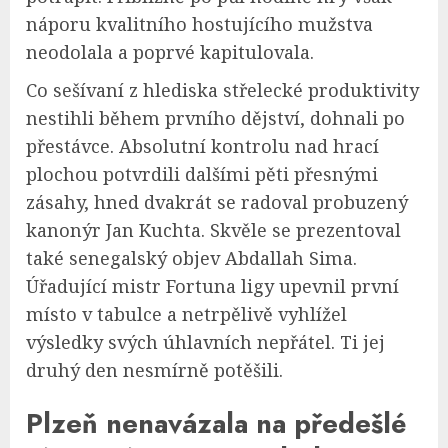
náporu kvalitního hostujícího mužstva
neodolala a poprvé kapitulovala.
Co sešívaní z hlediska střelecké produktivity
nestihli během prvního dějství, dohnali po
přestávce. Absolutní kontrolu nad hrací
plochou potvrdili dalšími pěti přesnými
zásahy, hned dvakrát se radoval probuzený
kanonýr Jan Kuchta. Skvěle se prezentoval
také senegalský objev Abdallah Sima.
Úřadující mistr Fortuna ligy upevnil první
místo v tabulce a netrpělivě vyhlížel
výsledky svých úhlavních nepřátel. Ti jej
druhý den nesmírně potěšili.
Plzeň nenavázala na předešlé