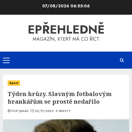
Skip
07/08/2026
06:55:06
to
content
EPŘEHLEDNĚ
MAGAZÍN, KTERÝ MÁ CO ŘÍCT
Primary
Menu
Sport
Týden hrůzy. Slavným fotbalovým
brankářům se prostě nedařilo
FILIP JANÁS
22/11/2020
3 MINUTY