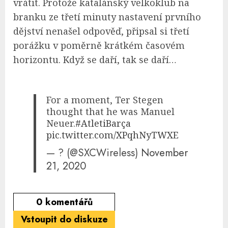
vrátit. Protože katalánský velkoklub na
branku ze třetí minuty nastavení prvního
dějství nenašel odpověď, připsal si třetí
porážku v poměrně krátkém časovém
horizontu. Když se daří, tak se daří…
For a moment, Ter Stegen
thought that he was Manuel
Neuer.
#AtletiBarça
pic.twitter.com/XPqhNyTWXE
— ? (@SXCWireless)
November
21, 2020
0
komentářů
Vstoupit do diskuze