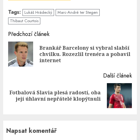
Tags:
Lukáš Hrádecký
Marc-André ter Stegen
Thibaut Courtois
Continue
Předchozí článek
Reading
Brankář Barcelony si vybral slabší
Pre
chvilku. Rozezlil trenéra a pobavil
pos
internet
Další článek
Fotbalová Slavia plesá radostí, oba
Next
její úhlavní nepřátelé klopýtnuli
post:
Napsat komentář