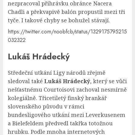
nezpracoval přihrávku obránce Nacera
Chadli a překvapivě balón propustil mezi tři
tyče. I takové chyby se bohužel stávají.
https://twitter.com/noobfcb/status/1329175795215
032322
Lukáš Hrádecký
Středeční utkání Ligy národů zřejmě
sledoval také
Lukáš Hrádecký
, který se vůči
nešťastnému Courtoisovi zachoval nesmírně
kolegiálně. Třicetiletý finský brankář
slovenského původu v rámci
bundesligového utkání mezi Leverkusenem
a Bielefeldem předvedl takřka totožnou
hrubku. Podle mnoha internetových