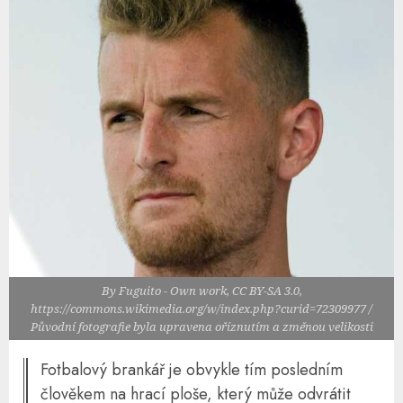
By Fuguito - Own work, CC BY-SA 3.0,
https://commons.wikimedia.org/w/index.php?curid=72309977 /
Původní fotografie byla upravena oříznutím a změnou velikosti
Fotbalový brankář je obvykle tím posledním
člověkem na hrací ploše, který může odvrátit