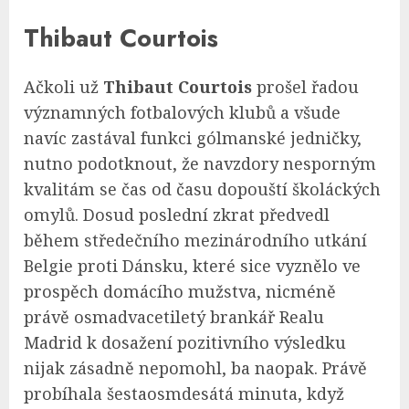
Thibaut Courtois
Ačkoli už
Thibaut Courtois
prošel řadou
významných fotbalových klubů a všude
navíc zastával funkci gólmanské jedničky,
nutno podotknout, že navzdory nesporným
kvalitám se čas od času dopouští školáckých
omylů. Dosud poslední zkrat předvedl
během středečního mezinárodního utkání
Belgie proti Dánsku, které sice vyznělo ve
prospěch domácího mužstva, nicméně
právě osmadvacetiletý brankář Realu
Madrid k dosažení pozitivního výsledku
nijak zásadně nepomohl, ba naopak. Právě
probíhala šestaosmdesátá minuta, když