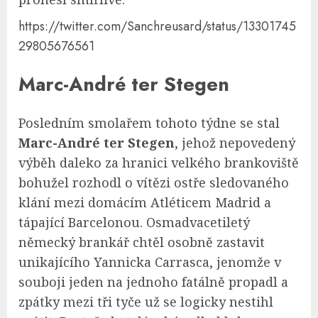
https://twitter.com/Sanchreusard/status/13301745
29805676561
Marc-André ter Stegen
Posledním smolařem tohoto týdne se stal
Marc-André ter Stegen
, jehož nepovedený
výběh daleko za hranici velkého brankoviště
bohužel rozhodl o vítězi ostře sledovaného
klání mezi domácím Atléticem Madrid a
tápající Barcelonou. Osmadvacetiletý
německý brankář chtěl osobně zastavit
unikajícího Yannicka Carrasca, jenomže v
souboji jeden na jednoho fatálně propadl a
zpátky mezi tři tyče už se logicky nestihl