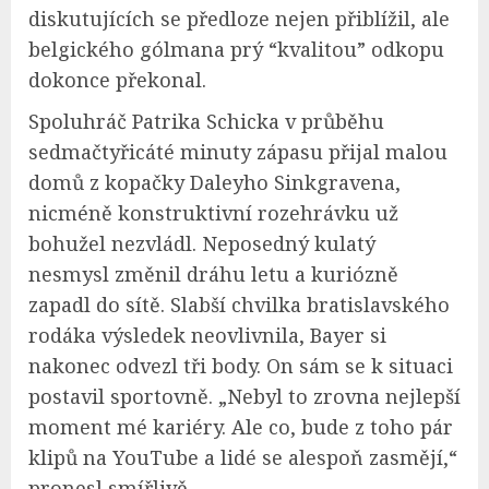
diskutujících se předloze nejen přiblížil, ale
belgického gólmana prý “kvalitou” odkopu
dokonce překonal.
Spoluhráč Patrika Schicka v průběhu
sedmačtyřicáté minuty zápasu přijal malou
domů z kopačky Daleyho Sinkgravena,
nicméně konstruktivní rozehrávku už
bohužel nezvládl. Neposedný kulatý
nesmysl změnil dráhu letu a kuriózně
zapadl do sítě. Slabší chvilka bratislavského
rodáka výsledek neovlivnila, Bayer si
nakonec odvezl tři body. On sám se k situaci
postavil sportovně. „Nebyl to zrovna nejlepší
moment mé kariéry. Ale co, bude z toho pár
klipů na YouTube a lidé se alespoň zasmějí,“
pronesl smířlivě.