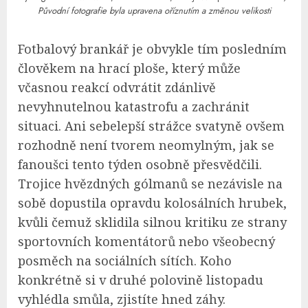
Původní fotografie byla upravena oříznutím a změnou velikosti
Fotbalový brankář je obvykle tím posledním
člověkem na hrací ploše, který může
včasnou reakcí odvrátit zdánlivě
nevyhnutelnou katastrofu a zachránit
situaci. Ani sebelepší strážce svatyně ovšem
rozhodně není tvorem neomylným, jak se
fanoušci tento týden osobně přesvědčili.
Trojice hvězdných gólmanů se nezávisle na
sobě dopustila opravdu kolosálních hrubek,
kvůli čemuž sklidila silnou kritiku ze strany
sportovních komentátorů nebo všeobecný
posměch na sociálních sítích. Koho
konkrétně si v druhé polovině listopadu
vyhlédla smůla, zjistíte hned záhy.