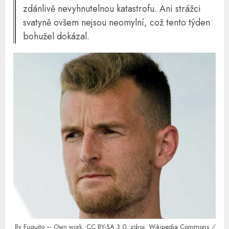
zdánlivě nevyhnutelnou katastrofu. Ani strážci
svatyně ovšem nejsou neomylní, což tento týden
bohužel dokázal.
By
Fuguito
– Own work,
CC BY-SA 3.0
, zdroj:
Wikipedia Commons
/