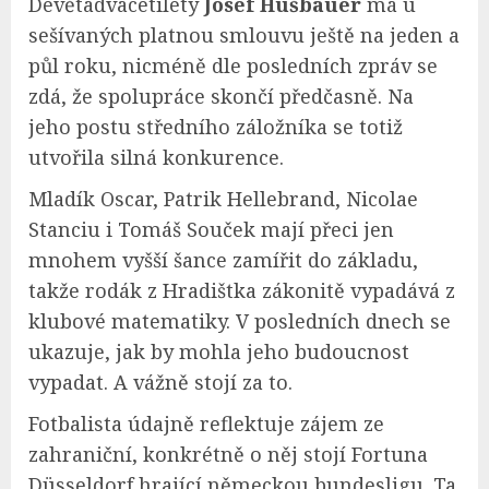
Devětadvacetiletý
Josef Hušbauer
má u
sešívaných platnou smlouvu ještě na jeden a
půl roku, nicméně dle posledních zpráv se
zdá, že spolupráce skončí předčasně. Na
jeho postu středního záložníka se totiž
utvořila silná konkurence.
Mladík Oscar, Patrik Hellebrand, Nicolae
Stanciu i Tomáš Souček mají přeci jen
mnohem vyšší šance zamířit do základu,
takže rodák z Hradištka zákonitě vypadává z
klubové matematiky. V posledních dnech se
ukazuje, jak by mohla jeho budoucnost
vypadat. A vážně stojí za to.
Fotbalista údajně reflektuje zájem ze
zahraniční, konkrétně o něj stojí Fortuna
Düsseldorf hrající německou bundesligu. Ta