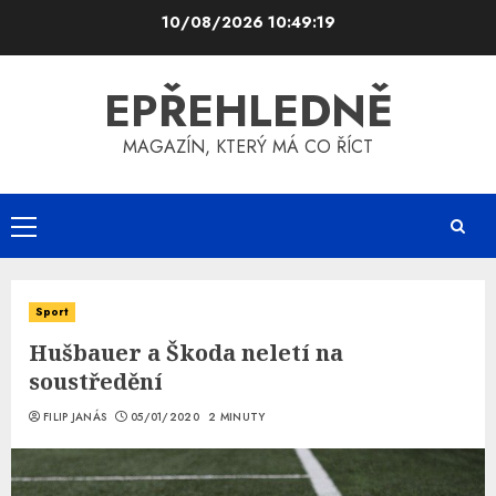
Skip
10/08/2026
10:49:20
to
content
EPŘEHLEDNĚ
MAGAZÍN, KTERÝ MÁ CO ŘÍCT
Primary
Menu
Sport
Hušbauer a Škoda neletí na
soustředění
FILIP JANÁS
05/01/2020
2 MINUTY