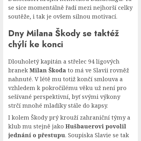
se sice momentálně řadí mezi nejhorší celky
soutěže, i tak je ovšem silnou motivací.
Dny Milana Škody se taktéž
chýlí ke konci
Dlouholetý kapitán a střelec 94 ligových
branek
Milan Škoda
to má ve Slavii rovněž
nahnuté. V létě mu totiž končí smlouva a
vzhledem k pokročilému věku už není pro
sešívané perspektivní, byť svými výkony
strčí mnohé mladíky stále do kapsy.
I kolem Škody prý krouží zahraniční týmy a
klub mu stejně jako
Hušbauerovi povolil
jednání o přestupu
. Soupiska Slavie se tak