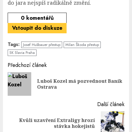
do jara nejspíš radikálně změní.
0
komentářů
Vstoupit do diskuze
Tags:
Josef Hušbauer přestup
Milan Škoda přestup
SK Slavia Praha
Continue
Předchozí článek
Reading
Luboš Kozel má pozvednout Baník
Pre
Ostrava
pos
Další článek
Kvůli uzavření Extraligy hrozí
Next
stávka hokejistů
post: