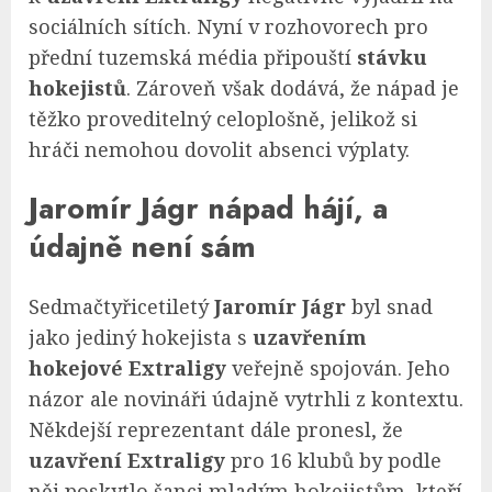
sociálních sítích. Nyní v rozhovorech pro
přední tuzemská média připouští
stávku
hokejistů
. Zároveň však dodává, že nápad je
těžko proveditelný celoplošně, jelikož si
hráči nemohou dovolit absenci výplaty.
Jaromír Jágr nápad hájí, a
údajně není sám
Sedmačtyřicetiletý
Jaromír Jágr
byl snad
jako jediný hokejista s
uzavřením
hokejové Extraligy
veřejně spojován. Jeho
názor ale novináři údajně vytrhli z kontextu.
Někdejší reprezentant dále pronesl, že
uzavření Extraligy
pro 16 klubů by podle
něj poskytlo šanci mladým hokejistům, kteří