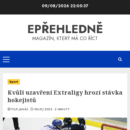
Skip
09/08/2026
22:05:38
to
content
EPŘEHLEDNĚ
MAGAZÍN, KTERÝ MÁ CO ŘÍCT
Primary
Menu
Sport
Kvůli uzavření Extraligy hrozí stávka
hokejistů
FILIP JANÁS
09/01/2020
2 MINUTY