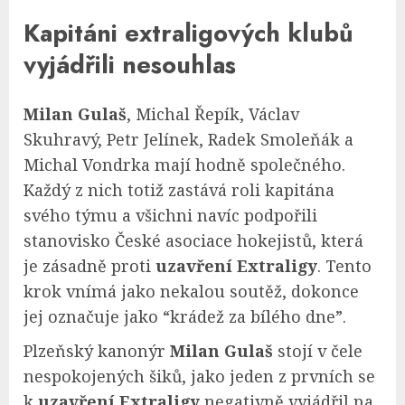
Kapitáni extraligových klubů
vyjádřili nesouhlas
Milan Gulaš
, Michal Řepík, Václav
Skuhravý, Petr Jelínek, Radek Smoleňák a
Michal Vondrka mají hodně společného.
Každý z nich totiž zastává roli kapitána
svého týmu a všichni navíc podpořili
stanovisko České asociace hokejistů, která
je zásadně proti
uzavření Extraligy
. Tento
krok vnímá jako nekalou soutěž, dokonce
jej označuje jako “krádež za bílého dne”.
Plzeňský kanonýr
Milan Gulaš
stojí v čele
nespokojených šiků, jako jeden z prvních se
k
uzavření Extraligy
negativně vyjádřil na