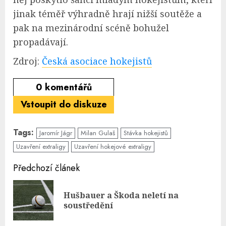
jinak téměř výhradně hrají nižší soutěže a
pak na mezinárodní scéně bohužel
propadávají.
Zdroj:
Česká asociace hokejistů
0
komentářů
Vstoupit do diskuze
Tags:
Jaromír Jágr
Milan Gulaš
Stávka hokejistů
Uzavření extraligy
Uzavření hokejové extraligy
Continue
Předchozí článek
Reading
Hušbauer a Škoda neletí na
Pre
soustředění
pos