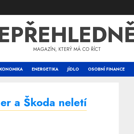
EPŘEHLEDN
MAGAZÍN, KTERÝ MÁ CO ŘÍCT
KONOMIKA
ENERGETIKA
JÍDLO
OSOBNÍ FINANCE
er a Škoda neletí