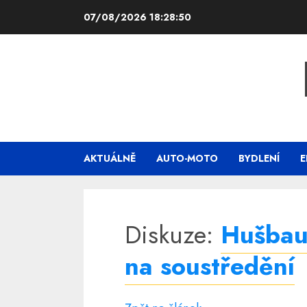
Skip
07/08/2026
18:28:51
to
content
AKTUÁLNĚ
AUTO-MOTO
BYDLENÍ
E
Diskuze:
Hušbau
na soustředění