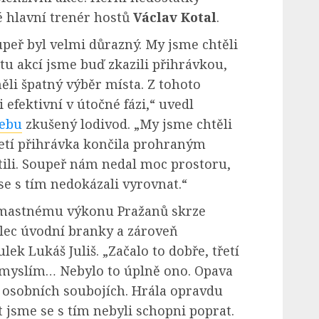
 hlavní trenér hostů
Václav Kotal
.
upeř byl velmi důrazný. My jsme chtěli
u akcí jsme buď zkazili přihrávkou,
li špatný výběr místa. Z tohoto
 efektivní v útočné fázi,“ uvedl
webu
zkušený lodivod. „My jsme chtěli
etí přihrávka končila prohraným
ili. Soupeř nám nedal moc prostoru,
e s tím nedokázali vyrovnat.“
emastnému výkonu Pražanů skrze
elec úvodní branky a zároveň
lek Lukáš Juliš. „Začalo to dobře, třetí
i myslím… Nebylo to úplně ono. Opava
v osobních soubojích. Hrála opravdu
t jsme se s tím nebyli schopni poprat.