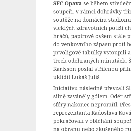
SFC Opava
se během středečn
soupeři. V rámci dohrávky tři
soutěže na domácím stadionu p
vleklých zdravotních potíží 
hráčů, papírově ovšem stále 
do venkovního zápasu proti 
prvoligové tabulky vstoupili a
třech odehraných minutách. 
Karlsson poslal střílenou při
uklidil Lukáš Juliš.
Iniciativu následně převzali S
silně zaváněly gólem. Odér st
sféry nakonec nepromítl. Pře
reprezentanta Radoslava Kov
pokračovali v obléhání soupeř
na obranu nebo zkušeného ru