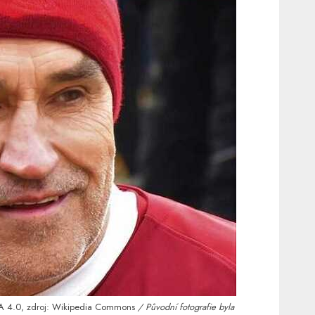
A 4.0
, zdroj:
Wikipedia Commons
/ Původní fotografie byla