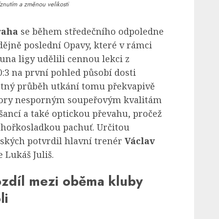
znutím a změnou velikosti
raha
se během středečního odpoledne
dějně poslední Opavy, které v rámci
na ligy udělili cennou lekci z
0:3 na první pohled působí dosti
ný průběh utkání tomu překvapivě
dory nesporným soupeřovým kvalitám
šancí a také optickou převahu, pročež
hořkosladkou pachuť. Určitou
ských potvrdil hlavní trenér
Václav
e Lukáš Juliš.
zdíl mezi oběma kluby
li