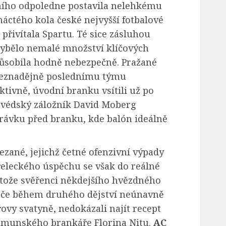
ího odpoledne postavila nelehkému
náctého kola české nejvyšší fotbalové
řivítala Spartu. Té sice zásluhou
chybělo nemalé množství klíčových
působila hodně nebezpečně. Pražané
beznadějně poslednímu týmu
ktivně, úvodní branku vsítili už po
Švédský záložník David Moberg
hrávku před branku, kde balón ideálně
lezané, jejichž četné ofenzivní výpady
řeleckého úspěchu se však do reálné
stože svěřenci někdejšího hvězdného
áče během druhého dějství neúnavně
ovy svatyně, nedokázali najít recept
munského brankáře Florina Nitu.
AC