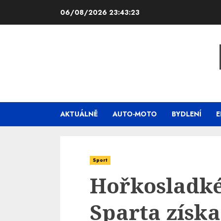
Skip
06/08/2026
23:43:24
to
content
AKTUÁLNĚ
AUTO-MOTO
BYDLENÍ
E
Sport
Hořkosladké 
Sparta získa