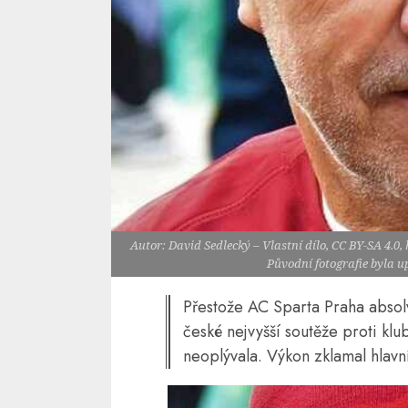
Autor: David Sedlecký – Vlastní dílo, CC BY-SA 4.
Původní fotografie byla 
Přestože AC Sparta Praha absolv
české nejvyšší soutěže proti k
neoplývala. Výkon zklamal hlavn