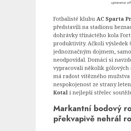
upravena oří
Fotbalisté klubu
AC Sparta P
představili na stadionu bezna
dohrávky třináctého kola Fortu
produktivity. Ačkoli výsledek 
jednoznačným dojmem, samot
neodpovídal. Domácí si navz
vypracovali několik gólových 
má radost vítězného mužstva 
nespokojenost ze strany leten
Kotal
i nejlepší střelec soutěž
Markantní bodový ro
překvapivě nehrál ro