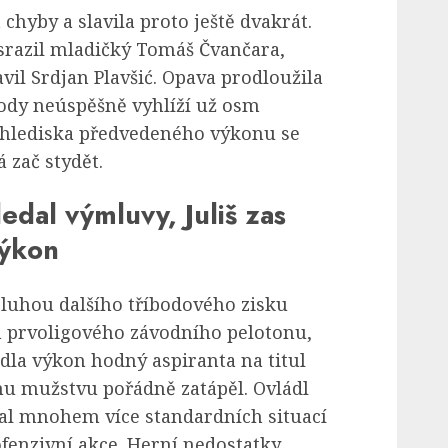
chyby a slavila proto ještě dvakrát.
ě srazil mladičký Tomáš Čvančara,
vil Srdjan Plavšić. Opava prodloužila
i body neúspěšně vyhlíží už osm
 hlediska předvedeného výkonu se
 zač stydět.
edal výmluvy, Juliš zas
výkon
luhou dalšího tříbodového zisku
m prvoligového závodního pelotonu,
dla výkon hodný aspiranta na titul
u mužstvu pořádně zatápěl. Ovládl
val mnohem více standardních situací
ofenzivní akce. Herní nedostatky