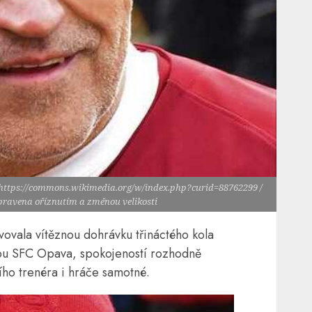
0, https://commons.wikimedia.org/w/index.php?curid=88762299 /
upravena oříznutím a změnou velikosti
ovala vítěznou dohrávku třináctého kola
lubu SFC Opava, spokojeností rozhodně
ího trenéra i hráče samotné.