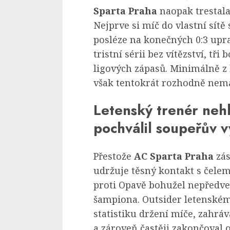
Sparta Praha
naopak trestala 
Nejprve si míč do vlastní sít
posléze na konečných 0:3 upra
tristní sérii bez vítězství, tř
ligových zápasů. Minimálně z
však tentokrát rozhodně nemá
Letenský trenér nehl
pochválil soupeřův 
Přestože
AC Sparta Praha
zás
udržuje těsný kontakt s čele
proti Opavě bohužel nepředve
šampiona. Outsider letenském
statistiku držení míče, zahrá
a zároveň častěji zakončoval 