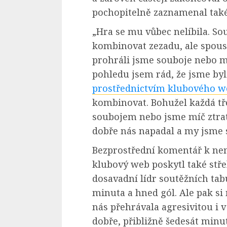
pochopitelně zaznamenal také
„Hra se mu vůbec nelíbila. So
kombinovat zezadu, ale spoust
prohráli jsme souboje nebo mě
pohledu jsem rád, že jsme byli
prostřednictvím klubového 
kombinovat. Bohužel každá tř
soubojem nebo jsme míč ztrat
dobře nás napadal a my jsme s
Bezprostřední komentář k n
klubový web poskytl také stř
dosavadní lídr soutěžních tabu
minuta a hned gól. Ale pak s
nás přehrávala agresivitou i 
dobře, přibližně šedesát minu