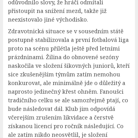
odůvodnilo slovy, že hráči odmítali
přistoupit na snížení mezd, takže již
neexistovalo jiné východisko.
Zdravotnická situace se v sousedním státě
postupně stabilizovala a první fotbalová liga
proto na scénu přilétla ještě před letními
prázdninami. Žilina do obnovené sezóny
naskočila ve složení šikovných juniorů, kteří
sice zkušenějším týmům zatím nemohou
konkurovat, ale minimálně jde o důležitý a
naprosto jedinečný křest ohněm. Fanoušci
tradičního celku se ale samozřejmě ptají, co
bude následovat dál. Klub jim odpovídá
včerejším zrušením likvidace a čerstvě
získanou licencí pro ročník následující. Co
ale zatím nikdo neosvětlil, je složení