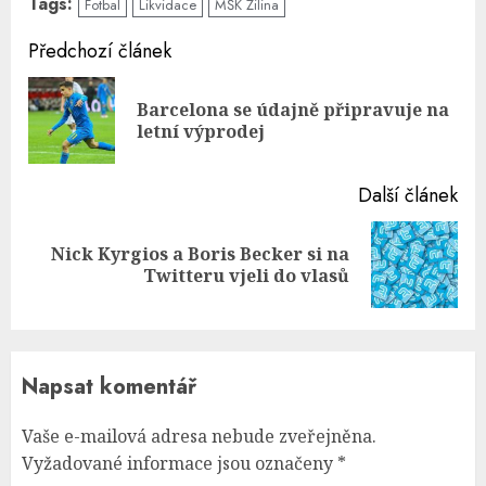
Tags:
Fotbal
Likvidace
MŠK Žilina
Continue
Předchozí článek
Reading
Barcelona se údajně připravuje na
Pre
letní výprodej
pos
Další článek
Nick Kyrgios a Boris Becker si na
Next
Twitteru vjeli do vlasů
post:
Napsat komentář
Vaše e-mailová adresa nebude zveřejněna.
Vyžadované informace jsou označeny
*