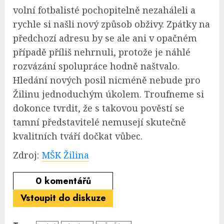
volní fotbalisté pochopitelně nezaháleli a
rychle si našli nový způsob obživy. Zpátky na
předchozí adresu by se ale ani v opačném
případě příliš nehrnuli, protože je náhlé
rozvázání spolupráce hodně naštvalo.
Hledání nových posil nicméně nebude pro
Žilinu jednoduchým úkolem. Troufneme si
dokonce tvrdit, že s takovou pověstí se
tamní představitelé nemusejí skutečně
kvalitních tváří dočkat vůbec.
Zdroj:
MŠK Žilina
0
komentářů
Vstoupit do diskuze