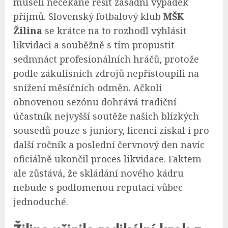
museli nečekaně řešit zásadní výpadek
příjmů. Slovenský fotbalový klub
MŠK
Žilina
se krátce na to rozhodl vyhlásit
likvidaci a souběžně s tím propustit
sedmnáct profesionálních hráčů, protože
podle zákulisních zdrojů nepřistoupili na
snížení měsíčních odměn. Ačkoli
obnovenou sezónu dohrává tradiční
účastník nejvyšší soutěže našich blízkých
sousedů pouze s juniory, licenci získal i pro
další ročník a poslední červnový den navíc
oficiálně ukončil proces likvidace. Faktem
ale zůstává, že skládání nového kádru
nebude s podlomenou reputací vůbec
jednoduché.