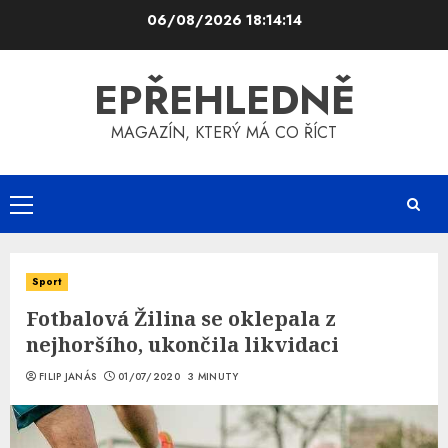
Skip
06/08/2026
18:14:15
to
content
EPŘEHLEDNĚ
MAGAZÍN, KTERÝ MÁ CO ŘÍCT
Primary
Menu
Sport
Fotbalová Žilina se oklepala z
nejhoršího, ukončila likvidaci
FILIP JANÁS
01/07/2020
3 MINUTY