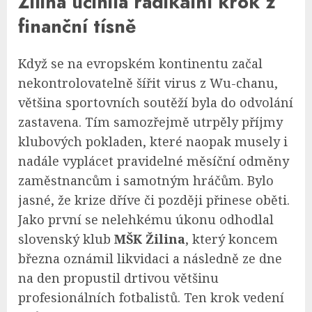
Žilina učinila radikální krok z
finanční tísně
Když se na evropském kontinentu začal
nekontrolovatelně šířit virus z Wu-chanu,
většina sportovních soutěží byla do odvolání
zastavena. Tím samozřejmě utrpěly příjmy
klubových pokladen, které naopak musely i
nadále vyplácet pravidelné měsíční odměny
zaměstnancům i samotným hráčům. Bylo
jasné, že krize dříve či později přinese oběti.
Jako první se nelehkému úkonu odhodlal
slovenský klub
MŠK Žilina
, který koncem
března oznámil likvidaci a následně ze dne
na den propustil drtivou většinu
profesionálních fotbalistů. Ten krok vedení