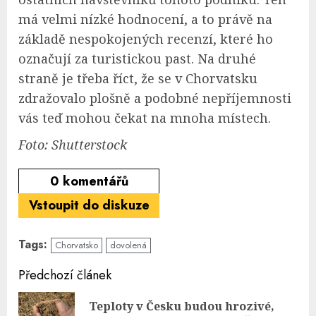
má velmi nízké hodnocení, a to právě na
základě nespokojených recenzí, které ho
označují za turistickou past. Na druhé
straně je třeba říct, že se v Chorvatsku
zdražovalo plošně a podobné nepříjemnosti
vás teď mohou čekat na mnoha místech.
Foto: Shutterstock
0
komentářů
Vstoupit do diskuze
Tags:
Chorvatsko
dovolená
Continue
Předchozí článek
Reading
Teploty v Česku budou hrozivé,
Pre