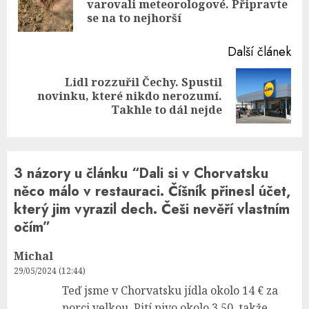
varovali meteorologové. Připravte
pos
se na to nejhorší
Další článek
Lidl rozzuřil Čechy. Spustil
Next
novinku, které nikdo nerozumí.
post:
Takhle to dál nejde
3 názory u článku “
Dali si v Chorvatsku
něco málo v restauraci. Číšník přinesl účet,
který jim vyrazil dech. Češi nevěří vlastním
očím
”
Michal
29/05/2024 (12:44)
Teď jsme v Chorvatsku jídla okolo 14 € za
porci velkou. Pití pivo okolo 3,50, takže