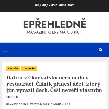
Skip
08/08/2026
08:50:42
to
content
EPŘEHLEDNĚ
MAGAZÍN, KTERÝ MÁ CO ŘÍCT
Primary
Menu
Aktuálně
Cestování
Dali si v Chorvatsku něco málo v
restauraci. Číšník přinesl účet, který
jim vyrazil dech. Češi nevěří vlastním
očím
MAREK DOBIÁŠ
27/05/2024
3 MINUTY
3