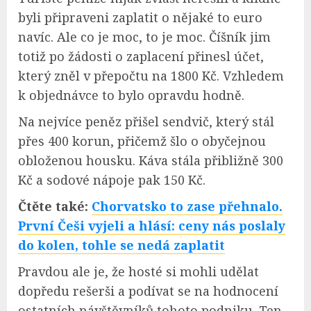
byli připraveni zaplatit o nějaké to euro
navíc. Ale co je moc, to je moc. Číšník jim
totiž po žádosti o zaplacení přinesl účet,
který zněl v přepočtu na 1800 Kč. Vzhledem
k objednávce to bylo opravdu hodně.
Na nejvíce peněz přišel sendvič, který stál
přes 400 korun, přičemž šlo o obyčejnou
obloženou housku. Káva stála přibližně 300
Kč a sodové nápoje pak 150 Kč.
Čtěte také:
Chorvatsko to zase přehnalo.
První Češi vyjeli a hlásí: ceny nás poslaly
do kolen, tohle se nedá zaplatit
Pravdou ale je, že hosté si mohli udělat
dopředu rešerši a podívat se na hodnocení
ostatních návštěvníků tohoto podniku. Ten