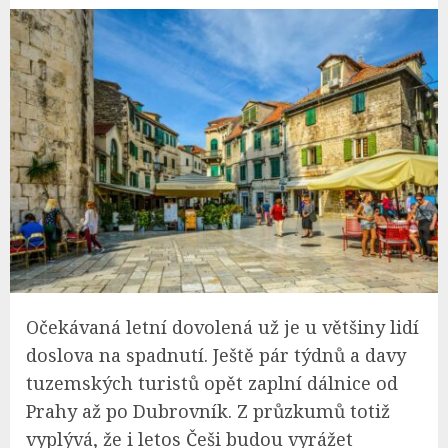
Očekávaná letní dovolená už je u většiny lidí
doslova na spadnutí. Ještě pár týdnů a davy
tuzemských turistů opět zaplní dálnice od
Prahy až po Dubrovník. Z průzkumů totiž
vyplývá, že i letos Češi budou vyrážet