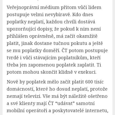
Veřejnoprávní médium přitom vůči lidem
postupuje velmi nevybíravě. Kdo dnes
poplatky neplatí, každou chvíli dostává
upozorňující dopisy, že pokud k nim není
přihlášen oprávněně, má začít okamžitě
platit, jinak dostane tučnou pokutu a ještě
se mu poplatky doměří. ČT potom postupuje
tvrdě i vůči stávajícím poplatníkům, kteří
třeba jen zapomenou poplatek zaplatit. Ti
potom mohou skončit klidně v exekuci.
Nově by poplatek mělo začít platit 600 tisíc
domácností, které ho dosud neplatí, protože
nemají televizi. Vše má být náležitě ošetřeno
a své klienty mají ČT “udávat” samotní
mobilní operátoři a poskytovatelé internetu,