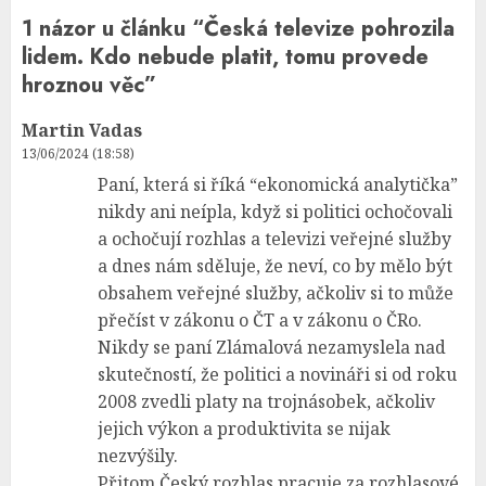
1 názor u článku “
Česká televize pohrozila
lidem. Kdo nebude platit, tomu provede
hroznou věc
”
Martin Vadas
13/06/2024 (18:58)
Paní, která si říká “ekonomická analytička”
nikdy ani neípla, když si politici ochočovali
a ochočují rozhlas a televizi veřejné služby
a dnes nám sděluje, že neví, co by mělo být
obsahem veřejné služby, ačkoliv si to může
přečíst v zákonu o ČT a v zákonu o ČRo.
Nikdy se paní Zlámalová nezamyslela nad
skutečností, že politici a novináři si od roku
2008 zvedli platy na trojnásobek, ačkoliv
jejich výkon a produktivita se nijak
nezvýšily.
Přitom Český rozhlas pracuje za rozhlasové