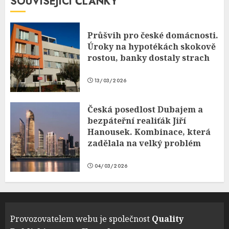
SOUVISEJÍCÍ ČLÁNKY
Průšvih pro české domácnosti.
Úroky na hypotékách skokově
rostou, banky dostaly strach
13/03/2026
Česká posedlost Dubajem a
bezpáteřní realiťák Jiří
Hanousek. Kombinace, která
zadělala na velký problém
04/03/2026
Provozovatelem webu je společnost
Quality