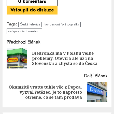
0
komentářů
Vstoupit do diskuze
Tags:
Česká televize
koncesionářské poplatky
veřejnoprávní médium
Continue
Předchozí článek
Reading
Biedronka má v Polsku velké
Pre
problémy. Otevírá ale už i na
pos
Slovensku a chystá se do Česka
Další článek
Okamžitě vraťte tuhle věc z Pepca,
Next
vyzval řetězec. Je to naprosto
post:
otřesné, co se tam prodává