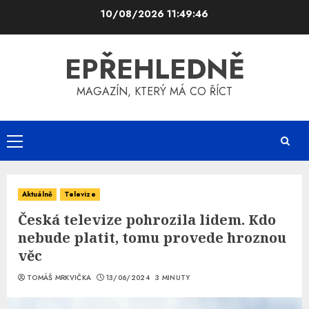
Skip
10/08/2026
11:49:46
to
content
EPŘEHLEDNĚ
MAGAZÍN, KTERÝ MÁ CO ŘÍCT
Primary
Menu
Aktuálně
Televize
Česká televize pohrozila lidem. Kdo
nebude platit, tomu provede hroznou
věc
TOMÁŠ MRKVIČKA
13/06/2024
3 MINUTY