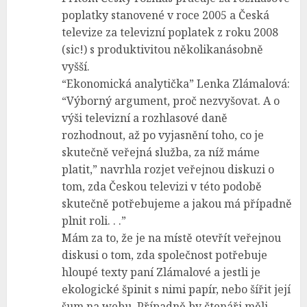
poplatky stanovené v roce 2005 a Česká
televize za televizní poplatek z roku 2008
(sic!) s produktivitou několikanásobně
vyšší.
“Ekonomická analytička” Lenka Zlámalová:
“Výborný argument, proč nezvyšovat. A o
výši televizní a rozhlasové daně
rozhodnout, až po vyjasnění toho, co je
skutečně veřejná služba, za níž máme
platit,” navrhla rozjet veřejnou diskuzi o
tom, zda Českou televizi v této podobě
skutečně potřebujeme a jakou má případně
plnit roli. . .”
Mám za to, že je na místě otevřít veřejnou
diskusi o tom, zda společnost potřebuje
hloupé texty paní Zlámalové a jestli je
ekologické špinit s nimi papír, nebo šířit její
šum na webu. Případně by čtenáři měli