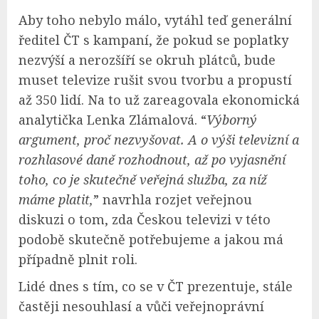
Aby toho nebylo málo, vytáhl teď generální
ředitel ČT s kampaní, že pokud se poplatky
nezvýší a nerozšíří se okruh plátců, bude
muset televize rušit svou tvorbu a propustí
až 350 lidí. Na to už zareagovala ekonomická
analytička Lenka Zlámalová. “
Výborný
argument, proč nezvyšovat. A o výši televizní a
rozhlasové daně rozhodnout, až po vyjasnění
toho, co je skutečně veřejná služba, za níž
máme platit,
” navrhla rozjet veřejnou
diskuzi o tom, zda Českou televizi v této
podobě skutečně potřebujeme a jakou má
případně plnit roli.
Lidé dnes s tím, co se v ČT prezentuje, stále
častěji nesouhlasí a vůči veřejnoprávní