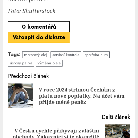
Foto: Shutterstock
0
komentářů
Vstoupit do diskuze
Tags:
motorový olej
servisní kontrola
spotřeba auta
úspory paliva
výměna oleje
Continue
Předchozí článek
Reading
V roce 2024 strhnou Čechům z
Pre
platu nové poplatky. Na účet vám
pos
přijde méně peněz
Další článek
V Česku rychle přibývají zvláštní
Next
obchody. Zákazníci si je okamžitě