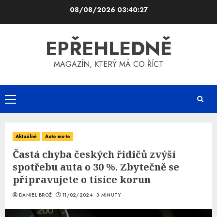
Skip
08/08/2026
03:40:28
to
content
EPŘEHLEDNĚ
MAGAZÍN, KTERÝ MÁ CO ŘÍCT
Primary
Menu
Aktuálně
Auto-moto
Častá chyba českých řidičů zvýší
spotřebu auta o 30 %. Zbytečně se
připravujete o tisíce korun
DANIEL BROŽ
11/02/2024
3 MINUTY