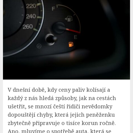
V dnešní době, kdy ceny paliv kolísají a
každý z nás hledá způsoby, jak na cestách
ušetřit, se mnozí čeští řidiči nevědomky
dopouštějí chyby, která jejich peněženku
zbytečně připravuje o tisíce korun ročně.
Ano, mluvíme o spotřebě auta, která se