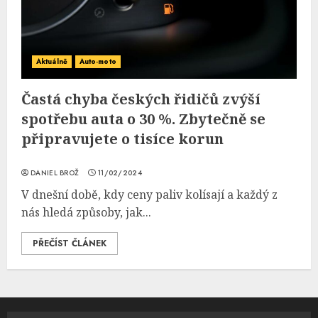
Aktuálně
Auto-moto
Častá chyba českých řidičů zvýší
spotřebu auta o 30 %. Zbytečně se
připravujete o tisíce korun
DANIEL BROŽ
11/02/2024
V dnešní době, kdy ceny paliv kolísají a každý z
nás hledá způsoby, jak...
PŘEČÍST ČLÁNEK