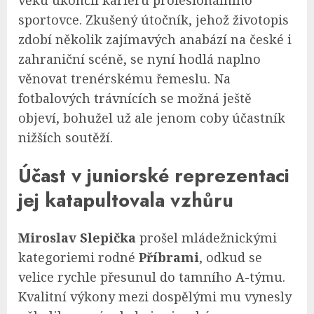
věku ukončil kariéru profesionálního
sportovce. Zkušený útočník, jehož životopis
zdobí několik zajímavých anabází na české i
zahraniční scéně, se nyní hodlá naplno
věnovat trenérskému řemeslu. Na
fotbalových trávnících se možná ještě
objeví, bohužel už ale jenom coby účastník
nižších soutěží.
Účast v juniorské reprezentaci
jej katapultovala vzhůru
Miroslav Slepička
prošel mládežnickými
kategoriemi rodné
Příbrami
, odkud se
velice rychle přesunul do tamního A-týmu.
Kvalitní výkony mezi dospělými mu vynesly