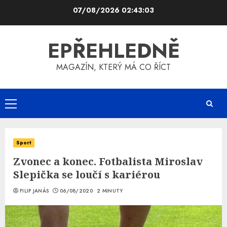
Skip
07/08/2026
02:43:03
to
content
EPŘEHLEDNĚ
MAGAZÍN, KTERÝ MÁ CO ŘÍCT
Primary
Menu
Sport
Zvonec a konec. Fotbalista Miroslav
Slepička se loučí s kariérou
FILIP JANÁS
06/08/2020
2 MINUTY