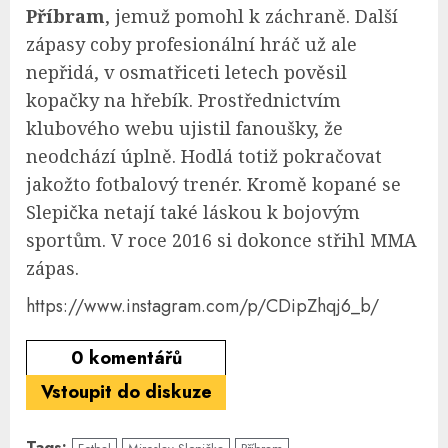
Příbram
, jemuž pomohl k záchraně. Další
zápasy coby profesionální hráč už ale
nepřidá, v osmatřiceti letech pověsil
kopačky na hřebík. Prostřednictvím
klubového webu ujistil fanoušky, že
neodchází úplně. Hodlá totiž pokračovat
jakožto fotbalový trenér. Kromě kopané se
Slepička netají také láskou k bojovým
sportům. V roce 2016 si dokonce střihl MMA
zápas.
https://www.instagram.com/p/CDipZhqj6_b/
0
komentářů
Vstoupit do diskuze
Tags: