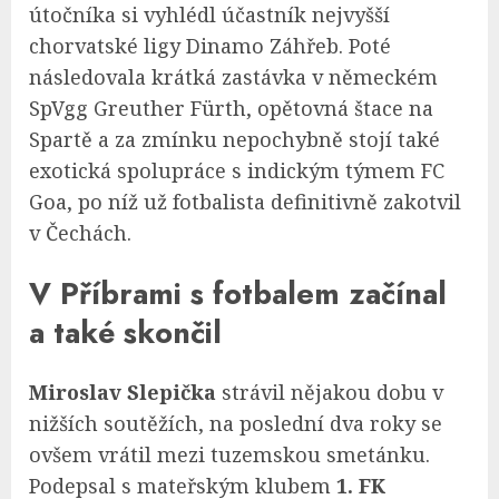
útočníka si vyhlédl účastník nejvyšší
chorvatské ligy Dinamo Záhřeb. Poté
následovala krátká zastávka v německém
SpVgg Greuther Fürth, opětovná štace na
Spartě a za zmínku nepochybně stojí také
exotická spolupráce s indickým týmem FC
Goa, po níž už fotbalista definitivně zakotvil
v Čechách.
V Příbrami s fotbalem začínal
a také skončil
Miroslav Slepička
strávil nějakou dobu v
nižších soutěžích, na poslední dva roky se
ovšem vrátil mezi tuzemskou smetánku.
Podepsal s mateřským klubem
1. FK