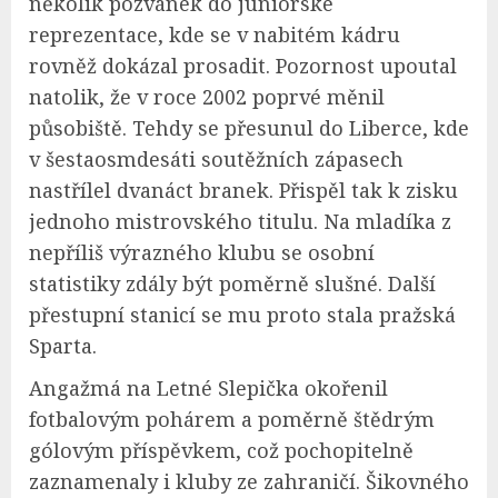
několik pozvánek do juniorské
reprezentace, kde se v nabitém kádru
rovněž dokázal prosadit. Pozornost upoutal
natolik, že v roce 2002 poprvé měnil
působiště. Tehdy se přesunul do Liberce, kde
v šestaosmdesáti soutěžních zápasech
nastřílel dvanáct branek. Přispěl tak k zisku
jednoho mistrovského titulu. Na mladíka z
nepříliš výrazného klubu se osobní
statistiky zdály být poměrně slušné. Další
přestupní stanicí se mu proto stala pražská
Sparta.
Angažmá na Letné Slepička okořenil
fotbalovým pohárem a poměrně štědrým
gólovým příspěvkem, což pochopitelně
zaznamenaly i kluby ze zahraničí. Šikovného