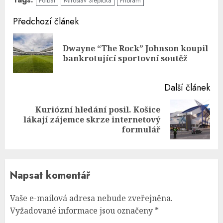
Fotbal
Miroslav Slepička
Příbram
Continue
Předchozí článek
Reading
Dwayne “The Rock” Johnson koupil
Pre
bankrotující sportovní soutěž
pos
Další článek
Kuriózní hledání posil. Košice
Next
lákají zájemce skrze internetový
post:
formulář
Napsat komentář
Vaše e-mailová adresa nebude zveřejněna.
Vyžadované informace jsou označeny
*