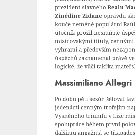
prezident slavného
Realu Ma
Zinédine Zidane
opravdu sko
kouče neméně populární Raúl 
útočník prožil nesmírně úspěš
mistrovskými tituly, cennými
výhrami a především nezapom
úspěchů zaznamenal právě ve s
logické, že vůči takřka mateřs
Massimiliano Allegri
Po dobu pěti sezón šéfoval lav
jedenácti cenným trofejím na
Vysněného triumfu v Lize mis
spolupráce během první polov
dalšímu angažmá se třiapadesá