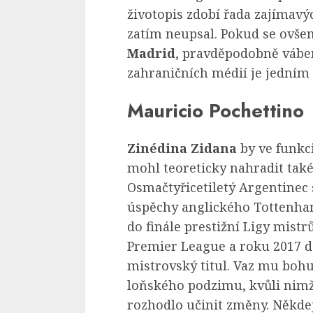
životopis zdobí řada zajímavý
zatím neupsal. Pokud se ovše
Madrid
, pravděpodobně váben
zahraničních médií je jedním
Mauricio Pochettino
Zinédina Zidana
by ve funkc
mohl teoreticky nahradit také
Osmačtyřicetiletý Argentinec
úspěchy anglického Tottenham
do finále prestižní Ligy mistr
Premier League a roku 2017 d
mistrovský titul. Vaz mu bohu
loňského podzimu, kvůli nim
rozhodlo učinit změny. Někdej