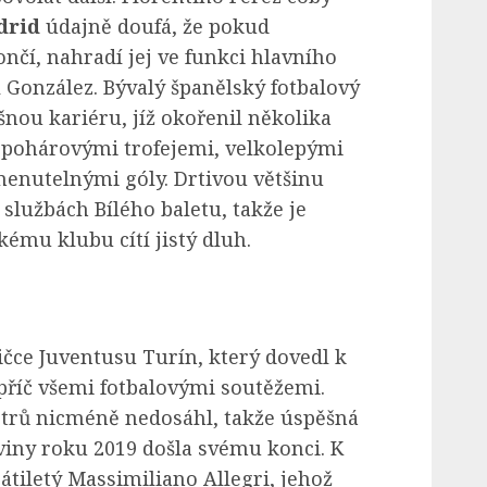
drid
údajně doufá, že pokud
nčí, nahradí jej ve funkci hlavního
González. Bývalý španělský fotbalový
nou kariéru, jíž okořenil několika
 pohárovými trofejemi, velkolepými
enutelnými góly. Drtivou většinu
lužbách Bílého baletu, takže je
kému klubu cítí jistý dluh.
ičce Juventusu Turín, který dovedl k
příč všemi fotbalovými soutěžemi.
trů nicméně nedosáhl, takže úspěšná
iny roku 2019 došla svému konci. K
tiletý Massimiliano Allegri, jehož