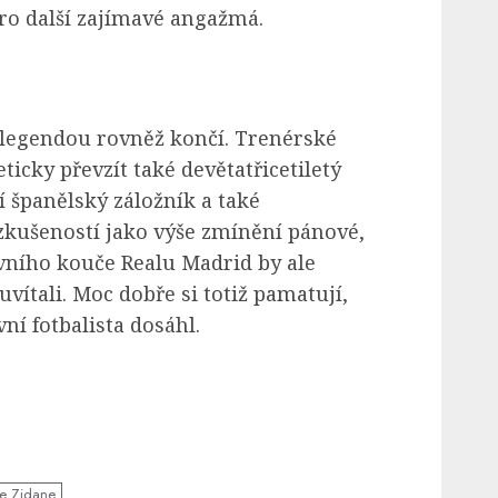
ro další zajímavé angažmá.
legendou rovněž končí. Trenérské
ticky převzít také devětatřicetiletý
í španělský záložník a také
zkušeností jako výše zmínění pánové,
vního kouče Realu Madrid by ale
uvítali. Moc dobře si totiž pamatují,
ní fotbalista dosáhl.
e Zidane