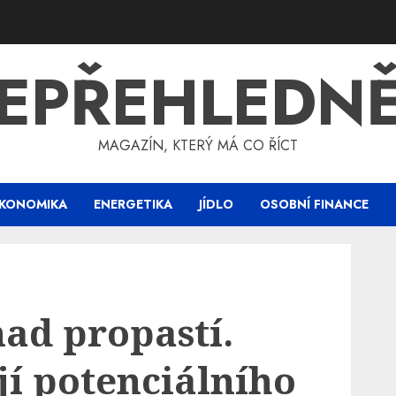
EPŘEHLEDN
MAGAZÍN, KTERÝ MÁ CO ŘÍCT
KONOMIKA
ENERGETIKA
JÍDLO
OSOBNÍ FINANCE
nad propastí.
jí potenciálního