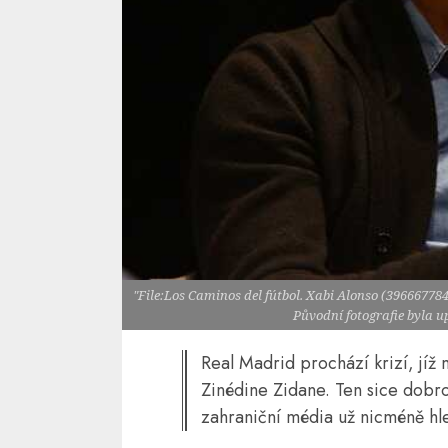
"File:Los Caminos del fútbol. Xabi Alonso (3966677
Původní fotografie byla 
Real Madrid prochází krizí, jíž 
Zinédine Zidane. Ten sice dobro
zahraniční média už nicméně hle