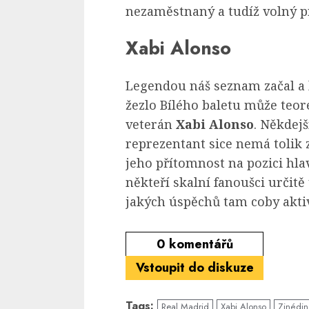
nezaměstnaný a tudíž volný p
Xabi Alonso
Legendou náš seznam začal a 
žezlo Bílého baletu může teore
veterán
Xabi Alonso
. Někdejš
reprezentant sice nemá tolik 
jeho přítomnost na pozici hla
někteří skalní fanoušci určitě 
jakých úspěchů tam coby aktiv
0
komentářů
Vstoupit do diskuze
Tags:
Real Madrid
Xabi Alonso
Zinédin