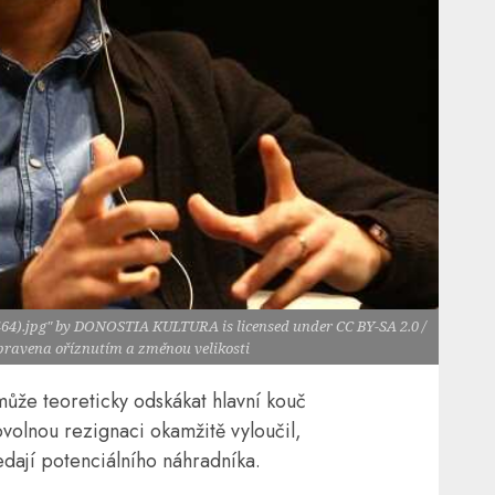
8464).jpg" by DONOSTIA KULTURA is licensed under CC BY-SA 2.0 /
upravena oříznutím a změnou velikosti
může teoreticky odskákat hlavní kouč
volnou rezignaci okamžitě vyloučil,
dají potenciálního náhradníka.