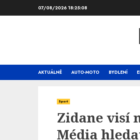
Skip
07/08/2026
18:25:09
to
content
AKTUÁLNĚ
AUTO-MOTO
BYDLENÍ
E
Sport
Zidane visí 
Média hleda