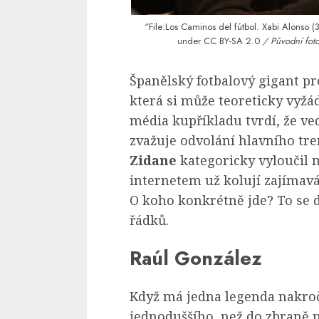
“File:Los Caminos del fútbol. Xabi Alonso
under
CC BY-SA 2.0
/ Původní foto
Španělský fotbalový gigant pr
která si může teoreticky vyž
média kupříkladu tvrdí, že v
zvažuje odvolání hlavního tre
Zidane
kategoricky vyloučil 
internetem už kolují zajímav
O koho konkrétně jde? To se d
řádků.
Raúl González
Když má jedna legenda nakroč
jednoduššího, než do zbraně p