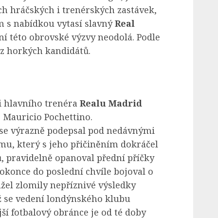
ch hráčských i trenérských zastávek,
m s nabídkou vytasí slavný
Real
í této obrovské výzvy neodolá. Podle
 z horkých kandidátů.
i hlavního trenéra
Realu Madrid
 Mauricio Pochettino.
 se výrazně podepsal pod nedávnými
u, který s jeho přičiněním dokráčel
ů, pravidelně opanoval přední příčky
okonce do poslední chvíle bojoval o
žel zlomily nepříznivé výsledky
ž se vedení londýnského klubu
ší fotbalový obránce je od té doby