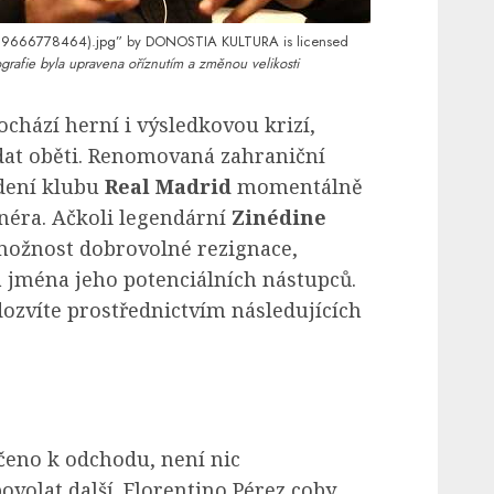
 (39666778464).jpg”
by
DONOSTIA KULTURA
is licensed
grafie byla upravena oříznutím a změnou velikosti
ochází herní i výsledkovou krizí,
ádat oběti. Renomovaná zahraniční
edení klubu
Real Madrid
momentálně
néra. Ačkoli legendární
Zinédine
možnost dobrovolné rezignace,
á jména jeho potenciálních nástupců.
ozvíte prostřednictvím následujících
eno k odchodu, není nic
ovolat další. Florentino Pérez coby