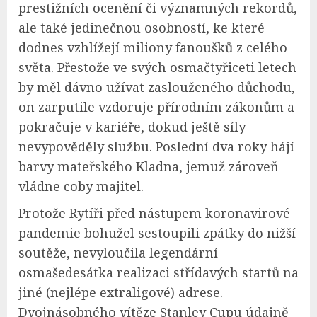
prestižních ocenění či významných rekordů,
ale také jedinečnou osobností, ke které
dodnes vzhlížejí miliony fanoušků z celého
světa. Přestože ve svých osmačtyřiceti letech
by měl dávno užívat zaslouženého důchodu,
on zarputile vzdoruje přírodním zákonům a
pokračuje v kariéře, dokud ještě síly
nevypověděly službu. Poslední dva roky hájí
barvy mateřského Kladna, jemuž zároveň
vládne coby majitel.
Protože Rytíři před nástupem koronavirové
pandemie bohužel sestoupili zpátky do nižší
soutěže, nevyloučila legendární
osmašedesátka realizaci střídavých startů na
jiné (nejlépe extraligové) adrese.
Dvojnásobného vítěze Stanley Cupu údajně