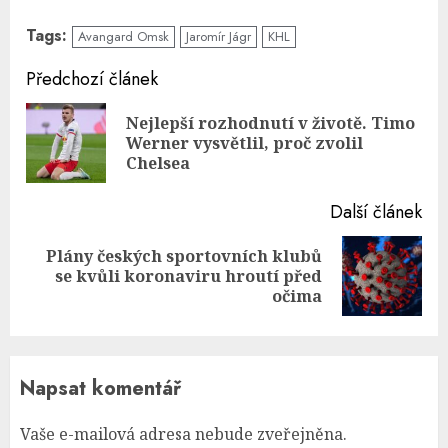
Tags:
Avangard Omsk
Jaromír Jágr
KHL
Continue
Předchozí článek
Reading
Nejlepší rozhodnutí v životě. Timo
Pre
Werner vysvětlil, proč zvolil
pos
Chelsea
Další článek
Plány českých sportovních klubů
Next
se kvůli koronaviru hroutí před
post:
očima
Napsat komentář
Vaše e-mailová adresa nebude zveřejněna.