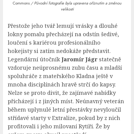
Commons
/ Původní fotografie byla upravena oříznutím a změnou
velikosti
Přestože jeho tvář lemují vrásky a dlouhé
lokny pomalu přecházejí na odstín šedivé,
loučení s kariérou profesionálního
hokejisty si zatím nedokáže představit.
Legendární útočník
Jaromír Jágr
statečně
vzdoruje neúprosnému zubu času a mladší
spoluhráče z mateřského Kladna ještě v
mnoha disciplínách hravě strčí do kapsy.
Nelze se proto divit, že zajímavé nabídky
přicházejí i z jiných míst. Neúnavný veterán
během uplynulé letní přestávky nevyloučil
střídavé starty v Extralize, pokud by z nich
profitovali i jeho milovaní Rytíři. Že by