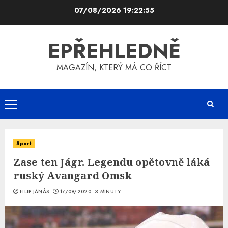
Skip
07/08/2026
19:22:56
to
content
EPŘEHLEDNĚ
MAGAZÍN, KTERÝ MÁ CO ŘÍCT
Primary
Menu
Sport
Zase ten Jágr. Legendu opětovně láká
ruský Avangard Omsk
FILIP JANÁS
17/09/2020
3 MINUTY