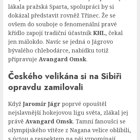
lákala pražská Sparta, spolupráci by si
dokázal představit rovněž Třinec. Že se
ovšem do souboje o fenomenální pravé
křídlo zapojí tradiční účastník
KHL
, čekal
jen málokdo. Navíc se jedná o Jágrovo
bývalého chlebodárce, nabídku totiž
připravuje
Avangard Omsk
.
Českého velikána si na Sibiři
opravdu zamilovali
Když
Jaromír Jágr
poprvé opouštěl
nejslavnější hokejovou ligu světa, zlákal jej
právě
Avangard Omsk
. Tamní fanoušci se
olympijského vítěze z Nagana velice oblíbili,
s úctou a respektem na něj vzpomínají