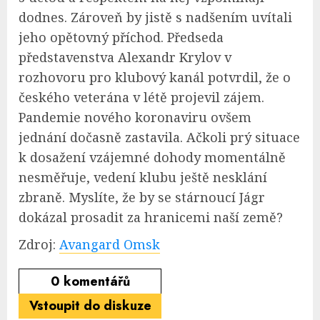
dodnes. Zároveň by jistě s nadšením uvítali
jeho opětovný příchod. Předseda
představenstva Alexandr Krylov v
rozhovoru pro klubový kanál potvrdil, že o
českého veterána v létě projevil zájem.
Pandemie nového koronaviru ovšem
jednání dočasně zastavila. Ačkoli prý situace
k dosažení vzájemné dohody momentálně
nesměřuje, vedení klubu ještě nesklání
zbraně. Myslíte, že by se stárnoucí Jágr
dokázal prosadit za hranicemi naší země?
Zdroj:
Avangard Omsk
0
komentářů
Vstoupit do diskuze