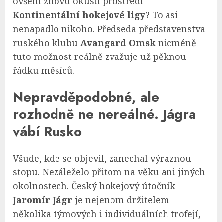
ovšem znovu okusil prostředí
Kontinentální hokejové ligy
? To asi
nenapadlo nikoho. Předseda představenstva
ruského klubu
Avangard Omsk
nicméně
tuto možnost reálně zvažuje už pěknou
řádku měsíců.
Nepravděpodobné, ale
rozhodně ne nereálné. Jágra
vábí Rusko
Všude, kde se objevil, zanechal výraznou
stopu. Nezáleželo přitom na věku ani jiných
okolnostech. Český hokejový útočník
Jaromír Jágr
je nejenom držitelem
několika týmových i individuálních trofejí,