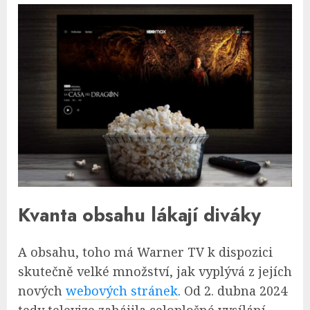
Kvanta obsahu lákají diváky
A obsahu, toho má Warner TV k dispozici
skutečně velké množství, jak vyplývá z jejích
nových
webových stránek
. Od 2. dubna 2024
tedy televize zahájila celoplošné vysílání,