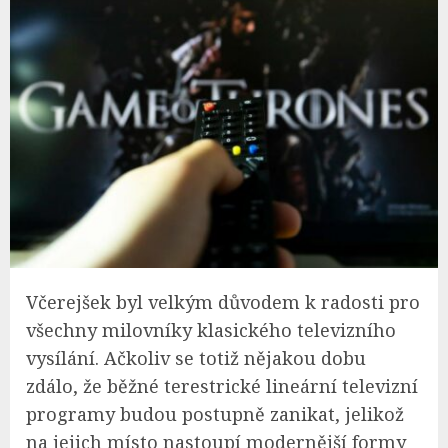
Včerejšek byl velkým důvodem k radosti pro
všechny milovníky klasického televizního
vysílání. Ačkoliv se totiž nějakou dobu
zdálo, že běžné terestrické lineární televizní
programy budou postupně zanikat, jelikož
na jejich místo nastoupí modernější formy