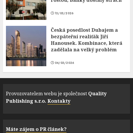
13/03/2026
Česká posedlost Dubajem a
bezpáteřní realiťák Jiří
Hanousek. Kombinace, která
zadělala na velký problém
04/03/2026
Provozovatelem webu je společnost
Quality
Publishing s.r.o.
Kontakty
Máte zájem o PR článek?