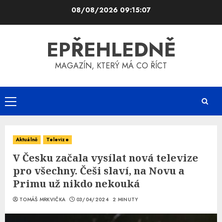
Skip
08/08/2026
09:15:07
to
content
EPŘEHLEDNĚ
MAGAZÍN, KTERÝ MÁ CO ŘÍCT
Primary
Menu
Aktuálně
Televize
V Česku začala vysílat nová televize
pro všechny. Češi slaví, na Novu a
Primu už nikdo nekouká
TOMÁŠ MRKVIČKA
03/04/2024
2 MINUTY