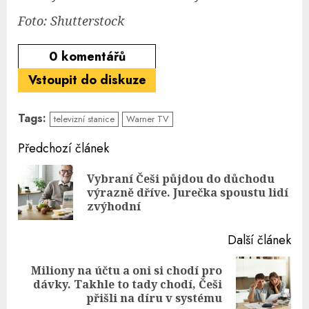
Foto: Shutterstock
0
komentářů
Vstoupit do diskuze
Tags:
televizní stanice
Warner TV
Continue
Předchozí článek
Reading
Vybraní Češi půjdou do důchodu
Pre
výrazně dříve. Jurečka spoustu lidí
pos
zvýhodní
Další článek
Miliony na účtu a oni si chodí pro
Next
dávky. Takhle to tady chodí, Češi
post:
přišli na díru v systému