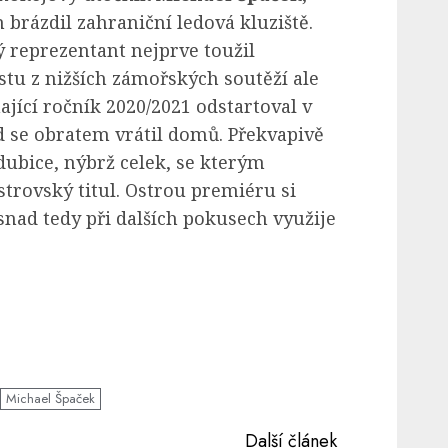
brázdil zahraniční ledová kluziště.
reprezentant nejprve toužil
tu z nižších zámořských soutěží ale
ající ročník 2020/2021 odstartoval v
d se obratem vrátil domů. Překvapivě
ubice, nýbrž celek, se kterým
trovský titul. Ostrou premiéru si
snad tedy při dalších pokusech využije
Michael Špaček
Další článek