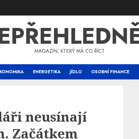
EPŘEHLEDN
MAGAZÍN, KTERÝ MÁ CO ŘÍCT
KONOMIKA
ENERGETIKA
JÍDLO
OSOBNÍ FINANCE
láři neusínají
h. Začátkem