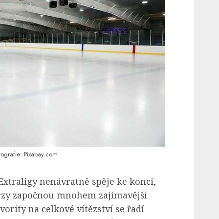
tografie: Pixabay.com
Extraligy nenávratně spěje ke konci,
brzy započnou mnohem zajímavější
vority na celkové vítězství se řadí