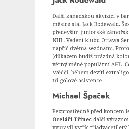
Jack Rodewald
Další kanadskou akvizicí v ba
měsíce stal Jack Rodewald. Še
především juniorské zámořské
NHL. Vedení klubu Ottawa Sena
napříč dvěma sezónami. Proto
(důkazem budiž prázdná kolo
věrný méně populární AHL. Č
svědčí, během devíti extrali
tři gólové asistence.
Michael Špaček
Bezprostředně před koncem l
Oceláři Třinec
další výraznou
vypravil vstříc třiadvacetilet