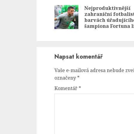
Reading
Nejproduktivnější
zahraniční fotbalis
barvách úřadujícíh
šampiona Fortuna l
Napsat komentář
Vaše e-mailová adresa nebude zve
označeny
*
Komentář
*