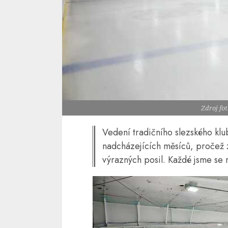
Zdroj fo
Vedení tradičního slezského klu
nadcházejících měsíců, pročež 
výrazných posil. Každé jsme se r