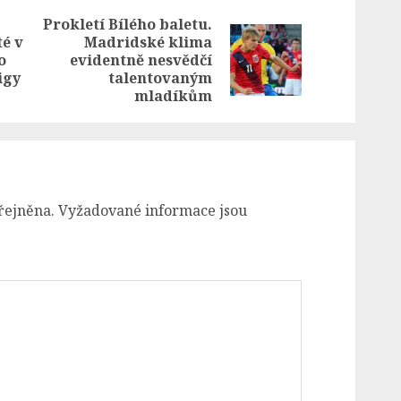
Prokletí Bílého baletu.
té v
Madridské klima
Previous
Next
o
evidentně nesvědčí
post:
post:
igy
talentovaným
mladíkům
řejněna.
Vyžadované informace jsou