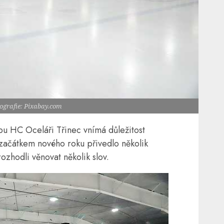
tografie: Pixabay.com
bu HC Oceláři Třinec vnímá důležitost
začátkem nového roku přivedlo několik
ozhodli věnovat několik slov.