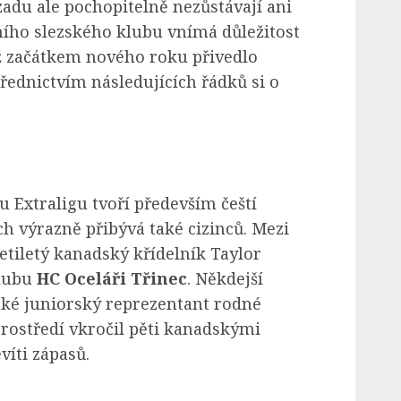
adu ale pochopitelně nezůstávají ani
čního slezského klubu vnímá důležitost
ž začátkem nového roku přivedlo
třednictvím následujících řádků si o
 Extraligu tvoří především čeští
ch výrazně přibývá také cizinců. Mezi
etiletý kanadský křídelník Taylor
klubu
HC Oceláři Třinec
. Někdejší
aké juniorský reprezentant rodné
rostředí vkročil pěti kanadskými
víti zápasů.