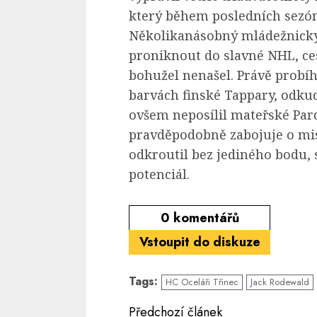
který během posledních sezón 
Několikanásobný mládežnický 
proniknout do slavné NHL, ces
bohužel nenašel. Právě probíh
barvách finské Tappary, odku
ovšem neposílil mateřské Pard
pravděpodobně zabojuje o mis
odkroutil bez jediného bodu, 
potenciál.
0
komentářů
Vstoupit do diskuze
Tags:
HC Oceláři Třinec
Jack Rodewald
Continue
Předchozí článek