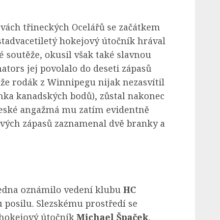
rvách třineckých Ocelářů se začátkem
stadvacetiletý hokejový útočník hrával
 soutěže, okusil však také slavnou
tors jej povolalo do deseti zápasů
že rodák z Winnipegu nijak nezasvítil
nka kanadských bodů), zůstal nakonec
eské angažmá mu zatím evidentně
gových zápasů zaznamenal dvě branky a
edna oznámilo vedení klubu
HC
 posilu. Slezskému prostředí se
ý hokejový útočník
Michael Špaček
,