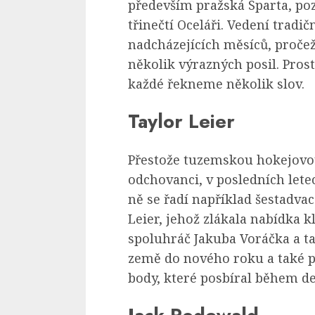
především pražská Sparta, poz
třinečtí Oceláři. Vedení tradi
nadcházejících měsíců, proče
několik výrazných posil. Pros
každé řekneme několik slov.
Taylor Leier
Přestože tuzemskou hokejovou
odchovanci, v posledních lete
ně se řadí například šestadvac
Leier, jehož zlákala nabídka 
spoluhráč Jakuba Voráčka a t
země do nového roku a také p
body, které posbíral během de