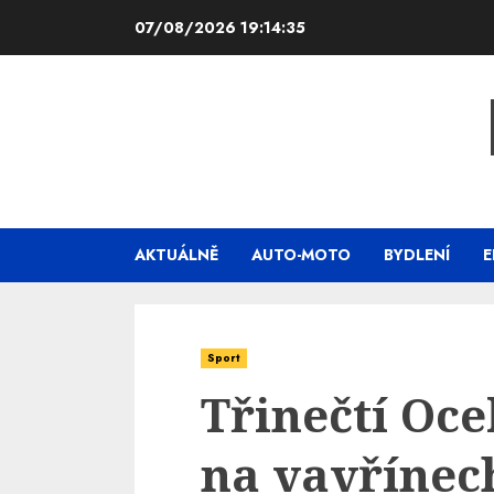
Skip
07/08/2026
19:14:36
to
content
AKTUÁLNĚ
AUTO-MOTO
BYDLENÍ
E
Sport
Třinečtí Oce
na vavřínec