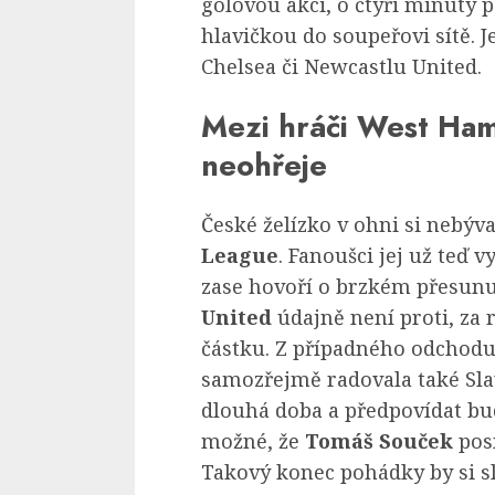
gólovou akci, o čtyři minuty 
hlavičkou do soupeřovi sítě. J
Chelsea či Newcastlu United.
Mezi hráči West Ha
neohřeje
České želízko v ohni si nebý
League
. Fanoušci jej už teď 
zase hovoří o brzkém přesunu
United
údajně není proti, za 
částku. Z případného odchodu 
samozřejmě radovala také Sla
dlouhá doba a předpovídat bu
možné, že
Tomáš Souček
pos
Takový konec pohádky by si sl