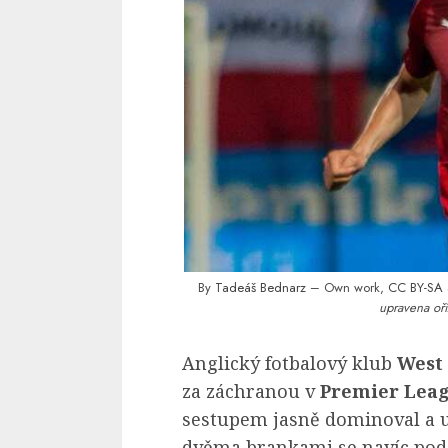
By
Tadeáš Bednarz
– Own work,
CC BY-SA 
upravena oří
Anglický fotbalový klub
West
za záchranou v
Premier Lea
sestupem jasně dominoval a uh
dvěma brankami se navíc pod