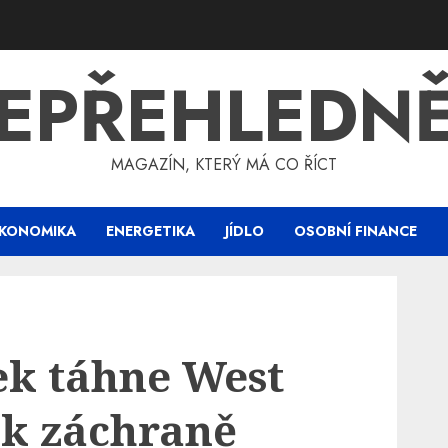
EPŘEHLEDN
MAGAZÍN, KTERÝ MÁ CO ŘÍCT
KONOMIKA
ENERGETIKA
JÍDLO
OSOBNÍ FINANCE
k táhne West
k záchraně