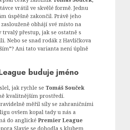
távce vrátil ve skvělé formě. Jednu
ám úspěšně zakončil. Právě jeho
š zaslouženě obhájí své místo na
trvalý přestup, jak se ostatně s
li. Nebo se snad rodák z Havlíčkova
ším”? Ani tato varianta není úplně
 League buduje jméno
lel, jak rychle se
Tomáš Souček
ě kvalitnějším prostředí.
pravidelně měřil síly se zahraničními
ligu ovšem kopal tady u nás a
 má do anglické
Premier League
pora Slavie se dohodla s klubem