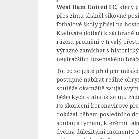
West Ham United FC
, který 
přes zimu sháněl šikovné pos
fotbalové školy přišel na hos
Kladiváře dotlačí k záchraně 
rázem promění v trvalý přest
výrazně zamíchat s historick
nejdražšího tuzemského hráč
To, co se ještě před pár měsíci
postupně nabírat reálné obrys
soutěže okamžitě zaujal svým
běžeckých statistik se mu žá
Po skončení koronavirové přest
dokázal během posledního do
souboj s týmem, kterému také 
dvěma důležitými momenty. Ne