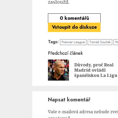
zasloužil.
0
komentářů
Vstoupit do diskuze
Tags:
Premier League
Tomáš Souček
W
Continue
Předchozí článek
Reading
Důvody, proč Real
Madrid ovládl
španělskou La Ligu
Napsat komentář
Vaše e-mailová adresa nebude zve