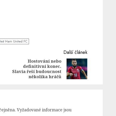
est Ham United FC
Další článek
Hostování nebo
definitivní konec.
Previous
Next
Slavia řeší budoucnost
post:
post:
několika hráčů
řejněna.
Vyžadované informace jsou