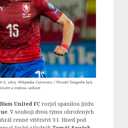
4.0
, zdroj:
Wikipedia Commons
/ Původní fotografie byla
znutím a změnou velikosti
 Ham United FC
rozjel spanilou jízdu
gue
. V souboji dvou týmu ohrožených
rál cenné vítězství 3:1. Hned pod
epsal český záložník
Tomáš Souček
,