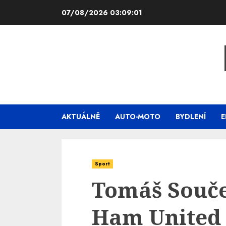
Skip
07/08/2026
03:09:02
to
content
AKTUÁLNĚ
AUTO-MOTO
BYDLENÍ
E
Sport
Tomáš Souče
Ham United 