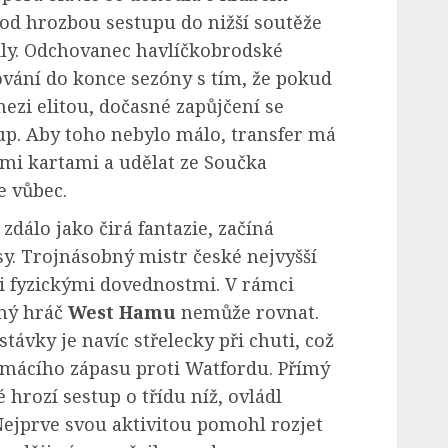
pod hrozbou sestupu do nižší soutěže
ily. Odchovanec havlíčkobrodské
tování do konce sezóny s tím, že pokud
mezi elitou, dočasné zapůjčení se
up. Aby toho nebylo málo, transfer má
ými kartami a udělat ze Součka
e vůbec.
 zdálo jako čirá fantazie, začíná
y. Trojnásobný mistr české nejvyšší
i fyzickými dovednostmi. V rámci
dný hráč
West Hamu
nemůže rovnat.
ávky je navíc střelecky při chuti, což
mácího zápasu proti Watfordu. Přímý
hrozí sestup o třídu níž, ovládl
jprve svou aktivitou pomohl rozjet