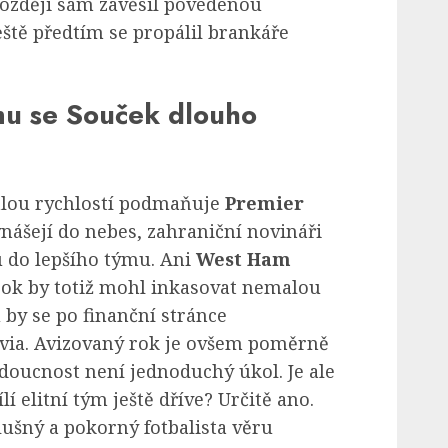
později sám zavěsil povedenou
eště předtím se propálil brankáře
mu se Souček dlouho
valou rychlostí podmaňuje
Premier
vynášejí do nebes, zahraniční novináři
 do lepšího týmu. Ani
West Ham
rok by totiž mohl inkasovat nemalou
by se po finanční stránce
via. Avizovaný rok je ovšem poměrně
doucnost není jednoduchý úkol. Je ale
ílí elitní tým ještě dříve? Určitě ano.
ušný a pokorný fotbalista věru