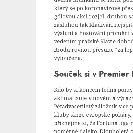
který se po koronavirové přes
gólovou akci rozjel, druhou s
zásluhou tak Kladiváři nejspí
výsluní a hostování promění v 
vedením pražské Slavie dohod
Brodu rovnou přesune “za lep
vyloučena.
Souček si v Premier
Kdo by si koncem ledna pomys
aklimatizuje v novém a výrazn
Pětadvacetiletý záložník sice 
kluby skrze evropské poháry, 
přiznejme si, že Fortuna liga
poměrně daleko. Dlouholetá o