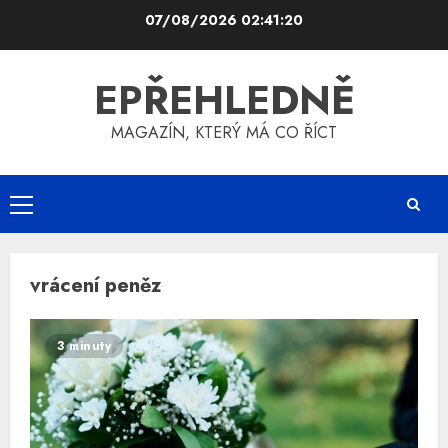
Skip
07/08/2026
02:41:20
to
content
EPŘEHLEDNĚ
MAGAZÍN, KTERÝ MÁ CO ŘÍCT
Primary
Menu
vrácení peněz
3 minuty