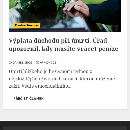
Osobní finance
Výplata důchodu při úmrtí. Úřad
upozornil, kdy musíte vracet peníze
DANIEL BROŽ
07/05/2024
Úmrtí blízkého je bezesporu jednou z
nejsložitějších životních situací, kterou můžeme
zažít. Vedle emocionálního...
PŘEČÍST ČLÁNEK