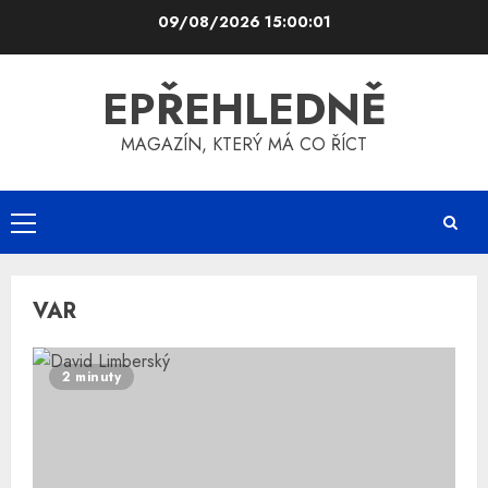
Skip
09/08/2026
15:00:01
to
content
EPŘEHLEDNĚ
MAGAZÍN, KTERÝ MÁ CO ŘÍCT
Primary
Menu
VAR
2 minuty