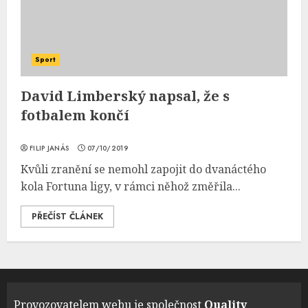
Sport
David Limberský napsal, že s
fotbalem končí
FILIP JANÁS
07/10/2019
Kvůli zranění se nemohl zapojit do dvanáctého
kola Fortuna ligy, v rámci něhož změřila...
PŘEČÍST ČLÁNEK
Provozovatelem webu je společnost
Quality