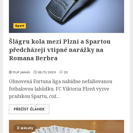
Sport
Šlágru kola mezi Plzní a Spartou
předcházejí vtipné narážky na
Romana Berbra
FILIP JANÁS
08/11/2020
23
Obnovená Fortuna liga nabídne nefalšovanou
fotbalovou lahůdku. FC Viktoria Plzeň vyzve
pražskou Spartu, což...
PŘEČÍST ČLÁNEK
2 minuty