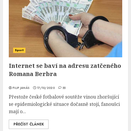
Sport
Internet se baví na adresu zatčeného
Romana Berbra
FILIP JANÁS
17/10/2020
55
Přestože české fotbalové soutěže vinou zhoršující
se epidemiologické situace dočasně stojí, fanoušci
mají o...
PŘEČÍST ČLÁNEK