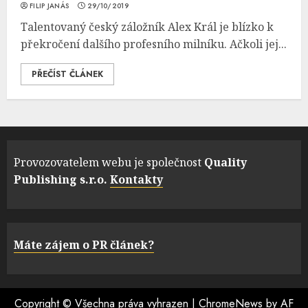
FILIP JANÁS
29/10/2019
Talentovaný český záložník Alex Král je blízko k
překročení dalšího profesního milníku. Ačkoli jej...
PŘEČÍST ČLÁNEK
Provozovatelem webu je společnost
Quality
Publishing s.r.o.
Kontakty
Máte zájem o PR článek?
Copyright © Všechna práva vyhrazen
|
ChromeNews
by AF