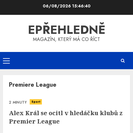
Skip
06/08/2026
15:46:41
to
content
EPŘEHLEDNĚ
MAGAZÍN, KTERÝ MÁ CO ŘÍCT
Primary
Menu
Premiere League
Sport
2 MINUTY
Alex Král se ocitl v hledáčku klubů z
Premier League