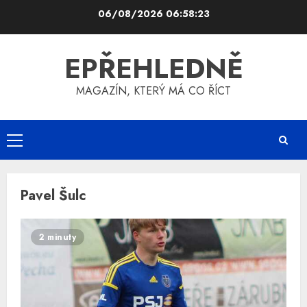
Skip
06/08/2026
06:58:23
to
content
EPŘEHLEDNĚ
MAGAZÍN, KTERÝ MÁ CO ŘÍCT
Primary
Menu
Pavel Šulc
2 minuty