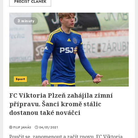
PŘEČÍST ČLÁNEK
3 minuty
Sport
FC Viktoria Plzeň zahájila zimní
přípravu. Šanci kromě stálic
dostanou také nováčci
FILIP JANÁS
04/01/2021
Poučit se, zapomenout a začít znovu. FC Viktoria