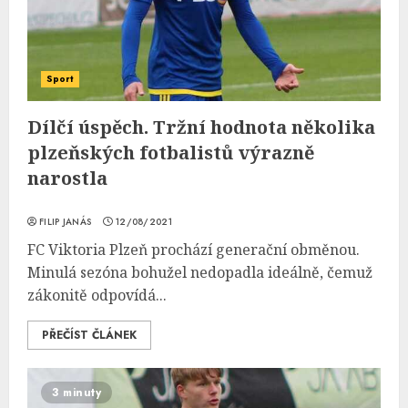
Sport
Dílčí úspěch. Tržní hodnota několika
plzeňských fotbalistů výrazně
narostla
FILIP JANÁS
12/08/2021
FC Viktoria Plzeň prochází generační obměnou.
Minulá sezóna bohužel nedopadla ideálně, čemuž
zákonitě odpovídá...
PŘEČÍST ČLÁNEK
3 minuty