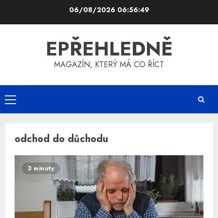
Skip
06/08/2026
06:56:49
to
content
EPŘEHLEDNĚ
MAGAZÍN, KTERÝ MÁ CO ŘÍCT
Primary
Menu
odchod do důchodu
3 minuty