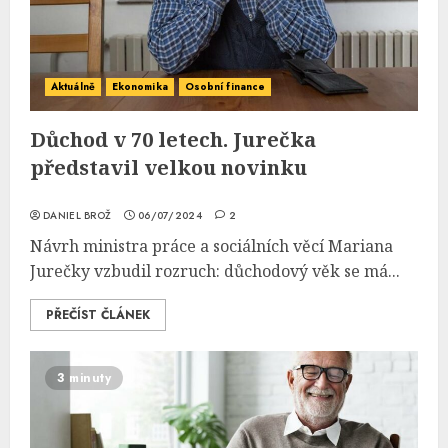
Aktuálně
Ekonomika
Osobní finance
Důchod v 70 letech. Jurečka
představil velkou novinku
DANIEL BROŽ
06/07/2024
2
Návrh ministra práce a sociálních věcí Mariana
Jurečky vzbudil rozruch: důchodový věk se má...
PŘEČÍST ČLÁNEK
3 minuty