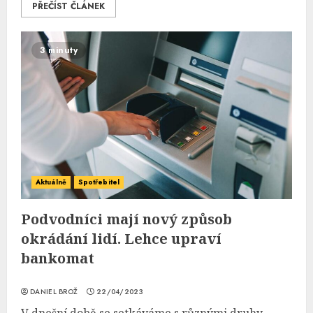
PŘEČÍST ČLÁNEK
3 minuty
Aktuálně
Spotřebitel
Podvodníci mají nový způsob
okrádání lidí. Lehce upraví
bankomat
DANIEL BROŽ
22/04/2023