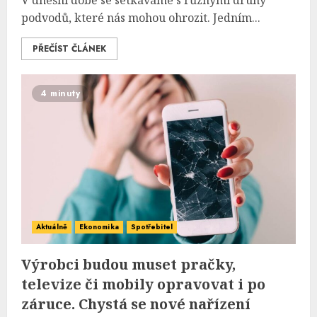
V dnešní době se setkáváme s různými druhy
podvodů, které nás mohou ohrozit. Jedním...
PŘEČÍST ČLÁNEK
4 minuty
Aktuálně
Ekonomika
Spotřebitel
Výrobci budou muset pračky,
televize či mobily opravovat i po
záruce. Chystá se nové nařízení