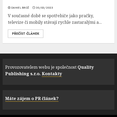
DANIEL BROŽ
30/03/2023
V současné době se spotřebiče jako pračky,
televize či mobily stávají rychle zastaralými a...
PŘEČÍST ČLÁNEK
Provozovatelem webu je společnost
Quality
Publishing s.r.o.
Kontakty
Máte zájem o PR článek?