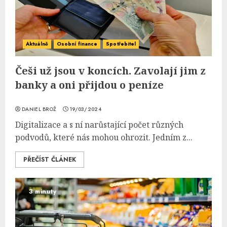
Aktuálně
Osobní finance
Spotřebitel
Češi už jsou v koncích. Zavolají jim z
banky a oni přijdou o peníze
DANIEL BROŽ
19/03/2024
Digitalizace a s ní narůstající počet různých
podvodů, které nás mohou ohrozit. Jedním z...
PŘEČÍST ČLÁNEK
3 minuty