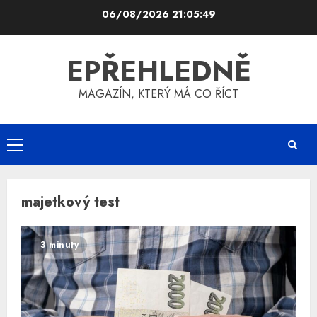
Skip
06/08/2026
21:05:49
to
content
EPŘEHLEDNĚ
MAGAZÍN, KTERÝ MÁ CO ŘÍCT
Primary
Menu
majetkový test
3 minuty