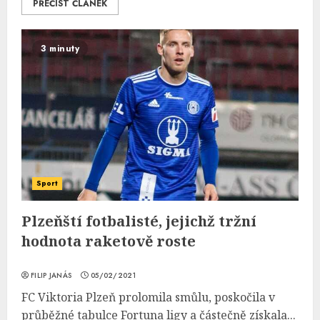
PŘEČÍST ČLÁNEK
3 minuty
Sport
Plzeňští fotbalisté, jejichž tržní
hodnota raketově roste
FILIP JANÁS
05/02/2021
FC Viktoria Plzeň prolomila smůlu, poskočila v
průběžné tabulce Fortuna ligy a částečně získala...