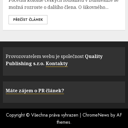
Početná kolonie českých fotbalistů v Bundeslize se
možná rozroste o dalšího člena. O šikovného...
PŘEČÍST ČLÁNEK
Provozovatelem webu je společnost
Quality
Publishing s.r.o.
Kontakty
Máte zájem o PR článek?
Copyright © Všechna práva vyhrazen
|
ChromeNews
by AF
themes.