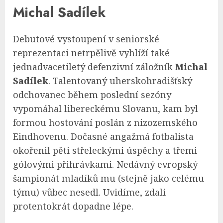
Michal Sadílek
Debutové vystoupení v seniorské
reprezentaci netrpělivě vyhlíží také
jednadvacetiletý defenzivní záložník
Michal
Sadílek
. Talentovaný uherskohradišťský
odchovanec během poslední sezóny
vypomáhal libereckému Slovanu, kam byl
formou hostování poslán z nizozemského
Eindhovenu. Dočasné angažmá fotbalista
okořenil pěti střeleckými úspěchy a třemi
gólovými přihrávkami. Nedávný evropský
šampionát mladíků mu (stejně jako celému
týmu) vůbec nesedl. Uvidíme, zdali
protentokrát dopadne lépe.