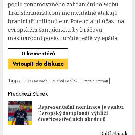
podle renomovaného zahraničního webu
Transfermarkt.com momentálně atakuje
hranici tří milionů eur. Potenciální účast na
evropském šampionátu by hráčovu
mezinárodní pověst určitě ještě vylepšila.
0
komentářů
Vstoupit do diskuze
Tags:
Lukáš Kalvach
Michal Sadílek
Patrizio Stronati
Continue
Předchozí článek
Reading
Reprezentační nominace je venku.
Pre
Evropský šampionát vyhlíží
pos
čtveřice středních obránců
Další článek