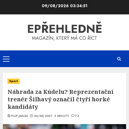
Skip
09/08/2026
03:34:52
to
content
EPŘEHLEDNĚ
MAGAZÍN, KTERÝ MÁ CO ŘÍCT
Primary
Menu
Sport
Náhrada za Kúdelu? Reprezentační
trenér Šilhavý označil čtyři horké
kandidáty
FILIP JANÁS
26/05/2021
3 MINUTY
72