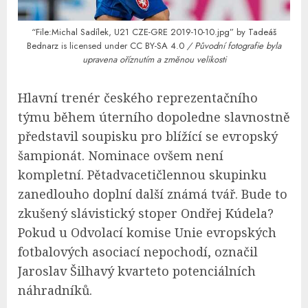
“File:Michal Sadílek, U21 CZE-GRE 2019-10-10.jpg”
by
Tadeáš
Bednarz
is licensed under
CC BY-SA 4.0
/ Původní fotografie byla
upravena oříznutím a změnou velikosti
Hlavní trenér českého reprezentačního
týmu během úterního dopoledne slavnostně
představil soupisku pro blížící se evropský
šampionát. Nominace ovšem není
kompletní. Pětadvacetičlennou skupinku
zanedlouho doplní další známá tvář. Bude to
zkušený slávistický stoper Ondřej Kúdela?
Pokud u Odvolací komise Unie evropských
fotbalových asociací nepochodí, označil
Jaroslav Šilhavý kvarteto potenciálních
náhradníků.