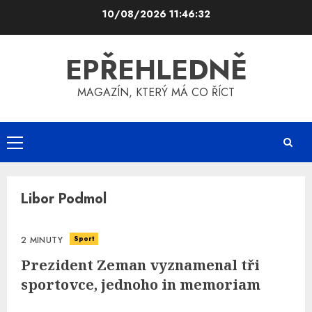
Skip
10/08/2026
11:46:32
to
content
EPŘEHLEDNĚ
MAGAZÍN, KTERÝ MÁ CO ŘÍCT
Primary
Menu
Libor Podmol
Sport
2 MINUTY
Prezident Zeman vyznamenal tři
sportovce, jednoho in memoriam