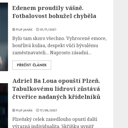
Edenem proudily vášně.
Fotbalovost bohužel chyběla
FILIP JANÁS
01/11/2021
Bylo tam skoro všechno. Vyhrocené emoce,
bouřlivá kulisa, despekt vůči bývalému
zaměstnavateli... Naprosto zásadní...
PŘEČÍST ČLÁNEK
Adriel Ba Loua opouští Plzeň.
Tabulkovému lídrovi zůstává
čtveřice nadaných křídelníků
FILIP JANÁS
17/08/2021
Plzeňský celek zanedlouho opustí další
výrazná individualita. Skříňku uvnitř