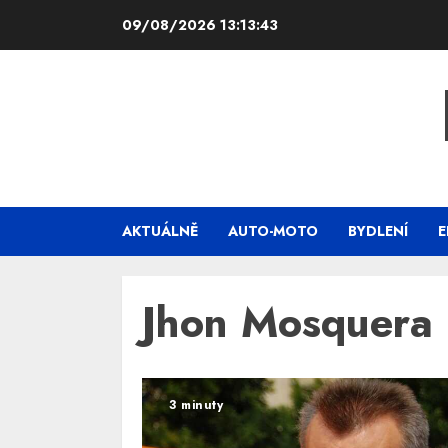
Skip
09/08/2026
13:13:44
to
content
AKTUÁLNĚ
AUTO-MOTO
BYDLENÍ
E
Jhon Mosquera
3 minuty