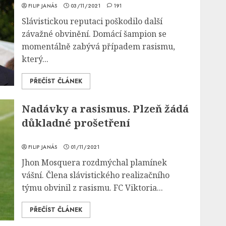
FILIP JANÁS
03/11/2021
191
Slávistickou reputaci poškodilo další
závažné obvinění. Domácí šampion se
momentálně zabývá případem rasismu,
který...
PŘEČÍST ČLÁNEK
Nadávky a rasismus. Plzeň žádá
důkladné prošetření
FILIP JANÁS
01/11/2021
Jhon Mosquera rozdmýchal plamínek
vášní. Člena slávistického realizačního
týmu obvinil z rasismu. FC Viktoria...
PŘEČÍST ČLÁNEK