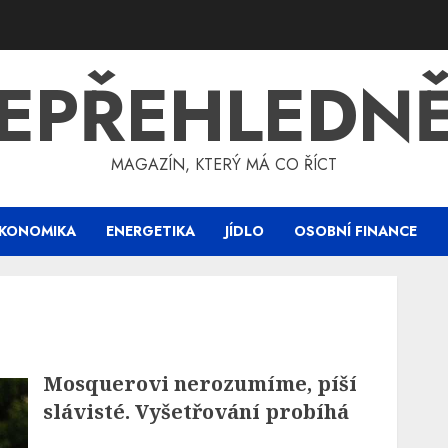
EPŘEHLEDN
MAGAZÍN, KTERÝ MÁ CO ŘÍCT
KONOMIKA
ENERGETIKA
JÍDLO
OSOBNÍ FINANCE
Mosquerovi nerozumíme, píší
slávisté. Vyšetřování probíhá