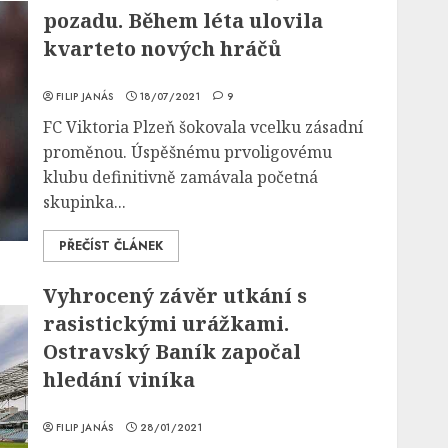
pozadu. Během léta ulovila
kvarteto nových hráčů
FILIP JANÁS
18/07/2021
9
FC Viktoria Plzeň šokovala vcelku zásadní
proměnou. Úspěšnému prvoligovému
klubu definitivně zamávala početná
skupinka...
PŘEČÍST ČLÁNEK
Vyhrocený závěr utkání s
rasistickými urážkami.
Ostravský Baník započal
hledání viníka
FILIP JANÁS
28/01/2021