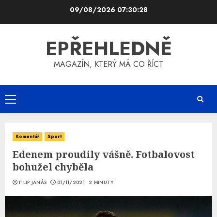
Skip
09/08/2026
07:30:29
to
content
EPŘEHLEDNĚ
MAGAZÍN, KTERÝ MÁ CO ŘÍCT
Primary
Menu
Komentář
Sport
Edenem proudily vášně. Fotbalovost
bohužel chyběla
FILIP JANÁS
01/11/2021
2 MINUTY