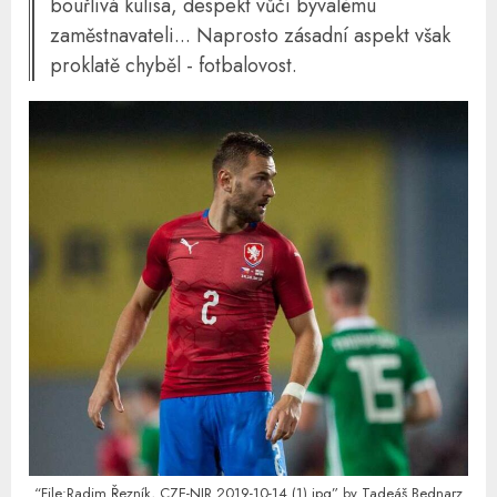
bouřlivá kulisa, despekt vůči bývalému
zaměstnavateli... Naprosto zásadní aspekt však
proklatě chyběl - fotbalovost.
“File:Radim Řezník, CZE-NIR 2019-10-14 (1).jpg”
by
Tadeáš Bednarz