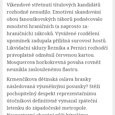
Víkendové střetnutí titulových kandidátů
rozhodně nenudilo. Emotivní skandování
obou fanouškovských táborů podněcovalo
množství hraničních (a naprosto za-
hraničních) zákroků. Vyvážené rozdělení
upomínek zadupala přílišná surovost hostů.
Likvidační skluzy Řezníka a Pernici rozhodčí
právoplatně odměnil červenou kartou.
Mosquerova horkokrevná povaha rovněž
neunikla zaslouženému flastru.
Krmenčíkova dětinská oslava branky
následovaná výsměšnými posunky? Stěží
pochopitelný despekt reprezentačnímu
útočníkovi definitivně vymazal zpáteční
letenku do západočeské metropole.