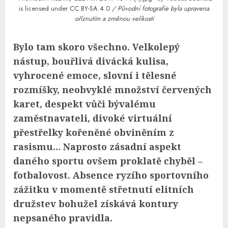
is licensed under
CC BY-SA 4.0
/ Původní fotografie byla upravena
oříznutím a změnou velikosti
Bylo tam skoro všechno. Velkolepý
nástup, bouřlivá divácká kulisa,
vyhrocené emoce, slovní i tělesné
rozmíšky, neobvyklé množství červených
karet, despekt vůči bývalému
zaměstnavateli, divoké virtuální
přestřelky kořeněné obviněním z
rasismu… Naprosto zásadní aspekt
daného sportu ovšem proklatě chyběl –
fotbalovost. Absence ryzího sportovního
zážitku v momentě střetnutí elitních
družstev bohužel získává kontury
nepsaného pravidla.