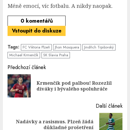
Méně emocí, víc fotbalu. A nikdy naopak.
0
komentářů
Vstoupit do diskuze
Tags:
FC Viktoria Plzeň
Jhon Mosquera
Jindřich Trpišovský
Michael Krmenčík
SK Slavia Praha
Continue
Předchozí článek
Reading
Krmenčík pod palbou! Rozezlil
Pre
diváky i bývalého spoluhráče
pos
Další článek
Nadávky a rasismus. Plzeň žádá
Next
důkladné prošetření