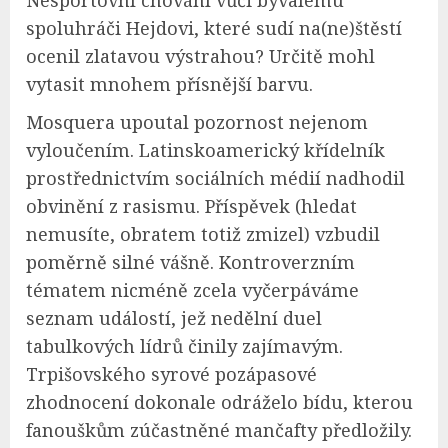
Nesportovní chování vůči bývalému
spoluhráči Hejdovi, které sudí na(ne)štěstí
ocenil zlatavou výstrahou? Určitě mohl
vytasit mnohem přísnější barvu.
Mosquera upoutal pozornost nejenom
vyloučením. Latinskoamerický křídelník
prostřednictvím sociálních médií nadhodil
obvinění z rasismu. Příspěvek (hledat
nemusíte, obratem totiž zmizel) vzbudil
poměrně silné vášně. Kontroverzním
tématem nicméně zcela vyčerpáváme
seznam událostí, jež nedělní duel
tabulkových lídrů činily zajímavým.
Trpišovského syrové pozápasové
zhodnocení dokonale odráželo bídu, kterou
fanouškům zúčastněné mančafty předložily.