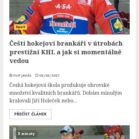
Sport
Čeští hokejoví brankáři v útrobách
prestižní KHL a jak si momentálně
vedou
FILIP JANÁS
02/03/2021
Česká hokejová škola produkuje obrovské
množství kvalitních brankářů. Dobám minulým
kralovali Jiří Holeček nebo...
PŘEČÍST ČLÁNEK
3 minuty