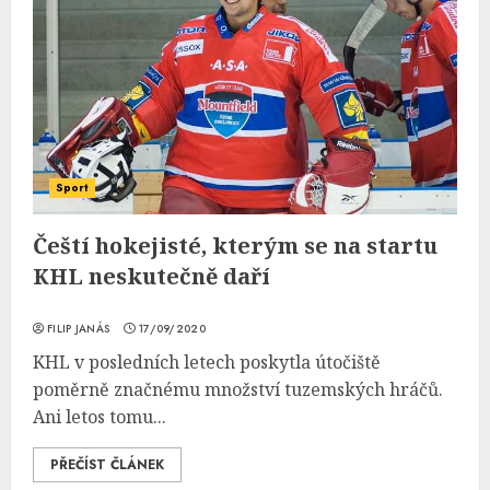
Sport
Čeští hokejisté, kterým se na startu
KHL neskutečně daří
FILIP JANÁS
17/09/2020
KHL v posledních letech poskytla útočiště
poměrně značnému množství tuzemských hráčů.
Ani letos tomu...
PŘEČÍST ČLÁNEK