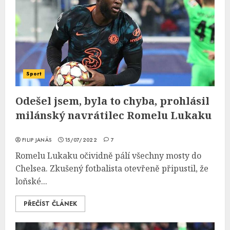
Sport
Odešel jsem, byla to chyba, prohlásil
milánský navrátilec Romelu Lukaku
FILIP JANÁS
15/07/2022
7
Romelu Lukaku očividně pálí všechny mosty do
Chelsea. Zkušený fotbalista otevřeně připustil, že
loňské...
PŘEČÍST ČLÁNEK