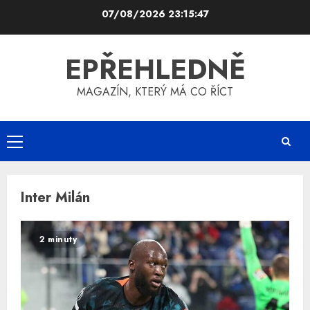
Skip
07/08/2026
23:15:47
to
content
EPŘEHLEDNĚ
MAGAZÍN, KTERÝ MÁ CO ŘÍCT
Primary
Menu
Inter Milán
2 minuty