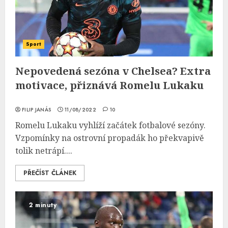
Sport
Nepovedená sezóna v Chelsea? Extra
motivace, přiznává Romelu Lukaku
FILIP JANÁS
11/08/2022
10
Romelu Lukaku vyhlíží začátek fotbalové sezóny.
Vzpomínky na ostrovní propadák ho překvapivě
tolik netrápí....
PŘEČÍST ČLÁNEK
2 minuty