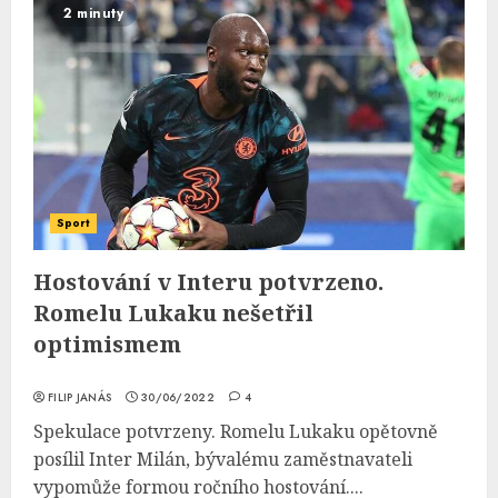
2 minuty
Sport
Hostování v Interu potvrzeno.
Romelu Lukaku nešetřil
optimismem
FILIP JANÁS
30/06/2022
4
Spekulace potvrzeny. Romelu Lukaku opětovně
posílil Inter Milán, bývalému zaměstnavateli
vypomůže formou ročního hostování....