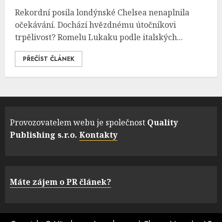
Rekordní posila londýnské Chelsea nenaplnila
očekávání. Dochází hvězdnému útočníkovi
trpělivost? Romelu Lukaku podle italských...
PŘEČÍST ČLÁNEK
Provozovatelem webu je společnost
Quality
Publishing s.r.o.
Kontakty
Máte zájem o PR článek?