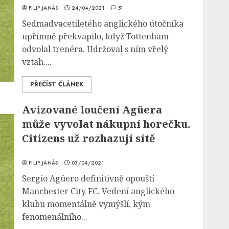
FILIP JANÁS
24/04/2021
51
Sedmadvacetiletého anglického útočníka
upřímně překvapilo, když Tottenham
odvolal trenéra. Udržoval s ním vřelý
vztah....
PŘEČÍST ČLÁNEK
Avizované loučení Agüera
může vyvolat nákupní horečku.
Citizens už rozhazují sítě
FILIP JANÁS
03/04/2021
Sergio Agüero definitivně opouští
Manchester City FC. Vedení anglického
klubu momentálně vymýšlí, kým
fenomenálního...