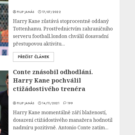
FILIP JANÁS
17/07/2022
Harry Kane zůstává stoprocentně oddaný
Tottenhamu. Prostřednictvím zahraničního
serveru football.london chválil dosavadní
přestupovou aktivitu...
PŘEČÍST ČLÁNEK
Conte znásobil odhodlání.
Harry Kane pochválil
ctižádostivého trenéra
FILIP JANÁS
14/11/2021
199
Harry Kane momentálně září blažeností,
dosazení ctižádostivého manažera hodnotil
nadmíru pozitivně. Antonio Conte zatím...