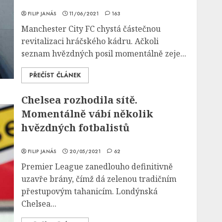
FILIP JANÁS
11/06/2021
163
Manchester City FC chystá částečnou
revitalizaci hráčského kádru. Ačkoli
seznam hvězdných posil momentálně zeje...
PŘEČÍST ČLÁNEK
Chelsea rozhodila sítě.
Momentálně vábí několik
hvězdných fotbalistů
FILIP JANÁS
20/05/2021
62
Premier League zanedlouho definitivně
uzavře brány, čímž dá zelenou tradičním
přestupovým tahanicím. Londýnská
Chelsea...