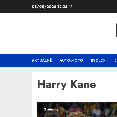
Skip
08/08/2026
12:35:41
to
content
AKTUÁLNĚ
AUTO-MOTO
BYDLENÍ
E
Harry Kane
2 minuty