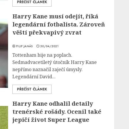
PŘEČÍST ČLÁNEK
Harry Kane musí odejít, říká
legendární fotbalista. Zároveň
věští překvapivý zvrat
FILIP JANÁS
30/04/2021
Tottenham bije na poplach.
Sedmadvacetiletý útočník Harry Kane
nepřímo naznačil zaječí úmysly.
Legendární David...
PŘEČÍST ČLÁNEK
Harry Kane odhalil detaily
trenérské rošády. Ocenil také
jepičí život Super League