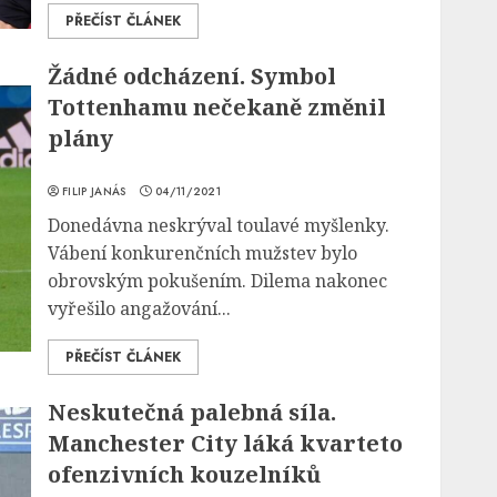
PŘEČÍST ČLÁNEK
Žádné odcházení. Symbol
Tottenhamu nečekaně změnil
plány
FILIP JANÁS
04/11/2021
Donedávna neskrýval toulavé myšlenky.
Vábení konkurenčních mužstev bylo
obrovským pokušením. Dilema nakonec
vyřešilo angažování...
PŘEČÍST ČLÁNEK
Neskutečná palebná síla.
Manchester City láká kvarteto
ofenzivních kouzelníků