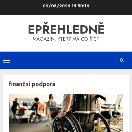
Skip
09/08/2026
15:50:17
to
content
EPŘEHLEDNĚ
MAGAZÍN, KTERÝ MÁ CO ŘÍCT
Primary
Menu
finanční podpora
3 minuty