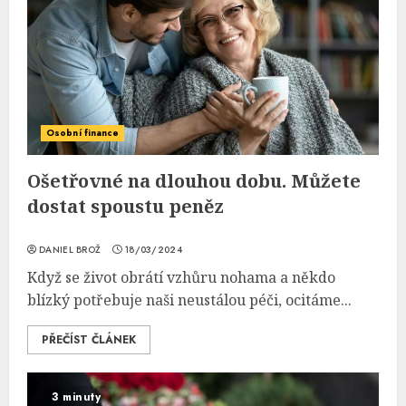
Osobní finance
Ošetřovné na dlouhou dobu. Můžete
dostat spoustu peněz
DANIEL BROŽ
18/03/2024
Když se život obrátí vzhůru nohama a někdo
blízký potřebuje naši neustálou péči, ocitáme...
PŘEČÍST ČLÁNEK
3 minuty