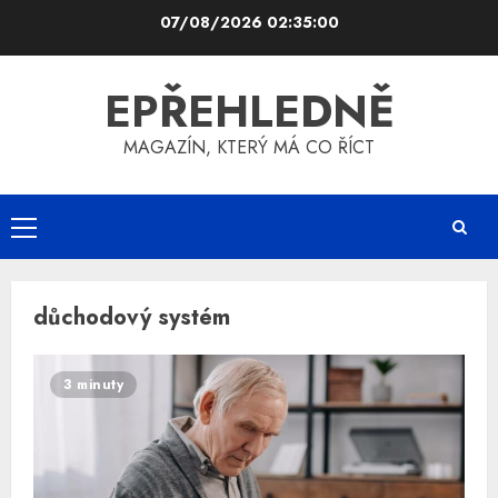
Skip
07/08/2026
02:35:00
to
content
EPŘEHLEDNĚ
MAGAZÍN, KTERÝ MÁ CO ŘÍCT
Primary
Menu
důchodový systém
3 minuty