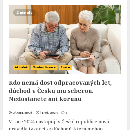
2 minuty
Aktuálně
Osobní finance
Práce
Kdo nemá dost odpracovaných let,
důchod v Česku mu seberou.
Nedostanete ani korunu
DANIEL BROŽ
14/01/2024
3
V roce 2024 nastupují v České republice nová
pravidla týkající se důchodů, která mohou...