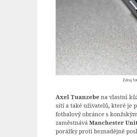
Zdroj fo
Axel Tuanzebe
na vlastní kůž
sítí a také uživatelů, které je
fotbalový obránce s konžským
zaměstnává
Manchester Uni
porážky proti beznadějně pos