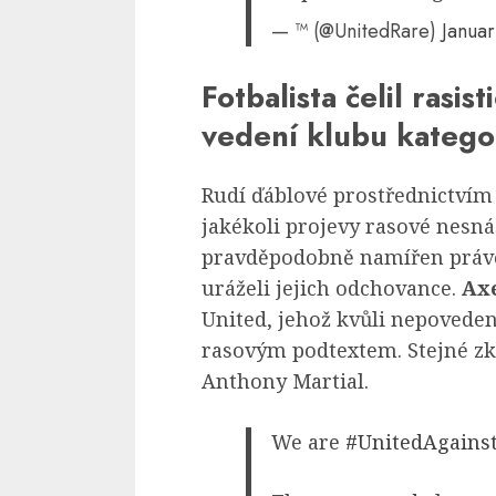
— ™️ (@UnitedRare)
Januar
Fotbalista čelil rasi
vedení klubu katego
Rudí ďáblové prostřednictvím 
jakékoli projevy rasové nesnáš
pravděpodobně namířen právě 
uráželi jejich odchovance.
Ax
United, jehož kvůli nepovede
rasovým podtextem. Stejné zk
Anthony Martial.
We are
#UnitedAgains