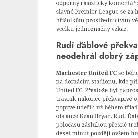
odporný rasistický komentář
slavné Premier League se za h
hříšníkům prostřednictvím vě
vcelku jednoznačný vzkaz.
Rudí ďáblové překva
neodehrál dobrý zá
Machester United FC
se běhe
na domácím stadionu, kde přiv
United FC. Přestože byl napros
trávník nakonec překvapivě o
poprvé udeřili už během třiad
obránce Kean Bryan. Rudí Ďáb
poločasu zásluhou přesné tref
deset minut později ovšem hos