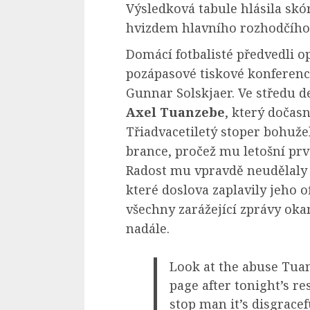
Výsledková tabule hlásila skó
hvizdem hlavního rozhodčího
Domácí fotbalisté předvedli 
pozápasové tiskové konference
Gunnar Solskjaer. Ve středu de
Axel Tuanzebe
, který dočas
Třiadvacetiletý stoper bohuže
brance, pročež mu letošní pr
Radost mu vpravdě neudělaly 
které doslova zaplavily jeho o
všechny zarážející zprávy oka
nadále.
Look at the abuse Tuan
page after tonight’s re
stop man it’s disgrace