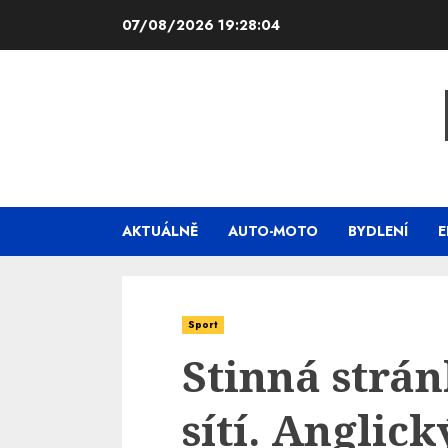
Skip
07/08/2026
19:28:05
to
content
AKTUÁLNĚ
AUTO-MOTO
BYDLENÍ
E
Sport
Stinná strán
sítí. Anglick