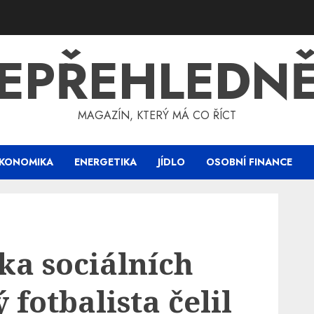
EPŘEHLEDN
MAGAZÍN, KTERÝ MÁ CO ŘÍCT
KONOMIKA
ENERGETIKA
JÍDLO
OSOBNÍ FINANCE
ka sociálních
ý fotbalista čelil