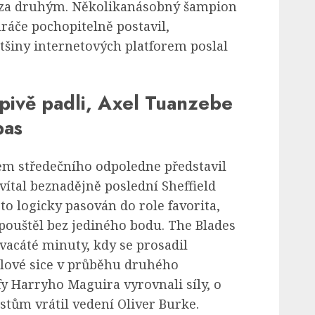
 za druhým. Několikanásobný šampion
ráče pochopitelně postavil,
tšiny internetových platforem poslal
pivě padli, Axel Tuanzebe
pas
m středečního odpoledne představil
ítal beznadějně poslední Sheffield
to logicky pasován do role favorita,
pouštěl bez jediného bodu. The Blades
vacáté minuty, kdy se prosadil
lové sice v průběhu druhého
y Harryho Maguira vyrovnali síly, o
tům vrátil vedení Oliver Burke.