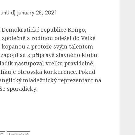
ManUtd)
January 28, 2021
í Demokratické republice Kongo,
 společně s rodinou odešel do Velké
 o kopanou a protože svým talentem
 zapojil se k přípravě slavného klubu
ladík nastupoval vcelku pravidelně,
plikuje obrovská konkurence. Pokud
 anglický mládežnický reprezentant na
še sporadicky.
FC
Sociální sítě