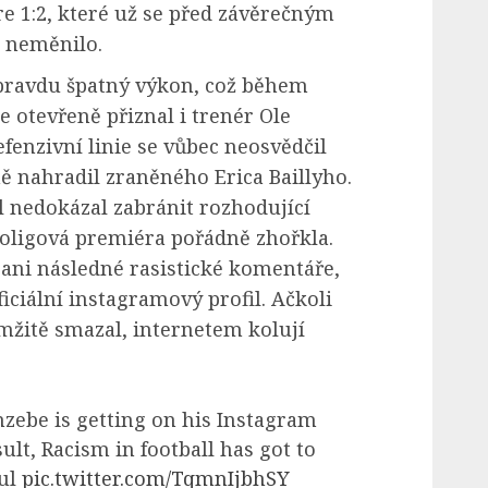
re 1:2, které už se před závěrečným
 neměnilo.
opravdu špatný výkon, což během
 otevřeně přiznal i trenér Ole
fenzivní linie se vůbec neosvědčil
ně nahradil zraněného Erica Baillyho.
l nedokázal zabránit rozhodující
voligová premiéra pořádně zhořkla.
ani následné rasistické komentáře,
ficiální instagramový profil. Ačkoli
mžitě smazal, internetem kolují
zebe is getting on his Instagram
sult, Racism in football has got to
ful
pic.twitter.com/TqmnIjbhSY