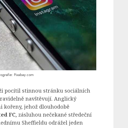
tografie: Pixabay.com
i pocítil stinnou stránku sociálních
 pravidelně navštěvují. Anglický
i kořeny, jehož dlouhodobě
ted FC
, zásluhou nečekané středeční
lednímu Sheffieldu odrážel jeden