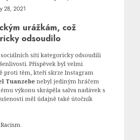
y 28, 2021
stickým urážkám, což
ricky odsoudilo
sociálních sítí kategoricky odsoudili
enlivosti. Příspěvek byl velmi
proti těm, kteří skrze Instagram
el Tuanzebe
nebyl jediným hráčem
nému výkonu skrápěla salva nadávek s
ušenosti měl údajně také útočník
tRacism
.