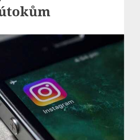
 útokům