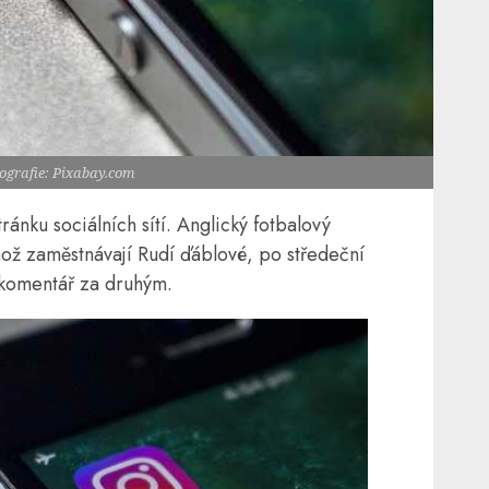
tografie: Pixabay.com
ánku sociálních sítí. Anglický fotbalový
ož zaměstnávají Rudí ďáblové, po středeční
 komentář za druhým.