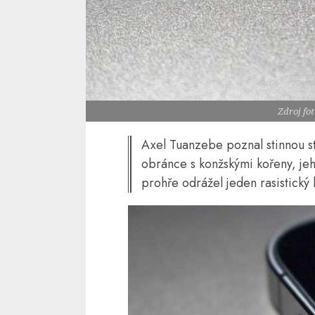
Zdroj fo
Axel Tuanzebe poznal stinnou str
obránce s konžskými kořeny, jeh
prohře odrážel jeden rasistický