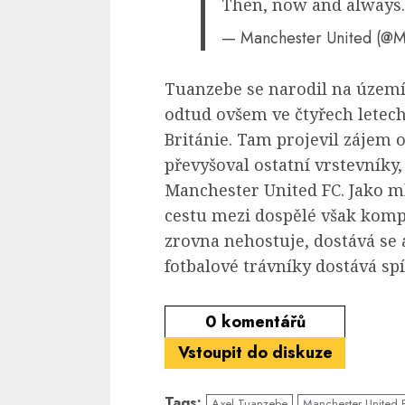
Then, now and always.
— Manchester United (@
Tuanzebe se narodil na územ
odtud ovšem ve čtyřech letech
Británie. Tam projevil zájem
převyšoval ostatní vrstevníky,
Manchester United FC. Jako m
cestu mezi dospělé však kom
zrovna nehostuje, dostává se
fotbalové trávníky dostává spí
0
komentářů
Vstoupit do diskuze
Tags:
Axel Tuanzebe
Manchester United 