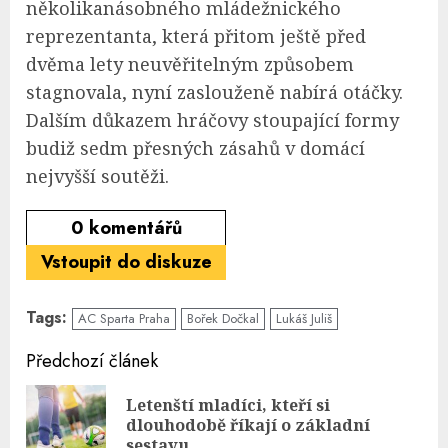
několikanásobného mládežnického
reprezentanta, která přitom ještě před
dvěma lety neuvěřitelným způsobem
stagnovala, nyní zaslouženě nabírá otáčky.
Dalším důkazem hráčovy stoupající formy
budiž sedm přesných zásahů v domácí
nejvyšší soutěži.
0
komentářů
Vstoupit do diskuze
Tags:
AC Sparta Praha
Bořek Dočkal
Lukáš Juliš
Continue
Předchozí článek
Reading
Letenští mladíci, kteří si
Pre
dlouhodobě říkají o základní
pos
sestavu