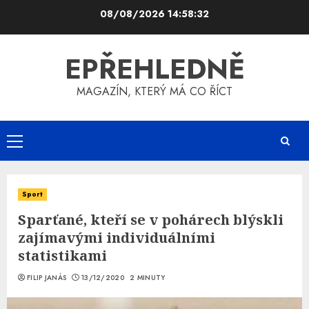
Skip
08/08/2026
14:58:32
to
content
EPŘEHLEDNĚ
MAGAZÍN, KTERÝ MÁ CO ŘÍCT
Primary
Menu
Sport
Sparťané, kteří se v pohárech blýskli
zajímavými individuálními
statistikami
FILIP JANÁS
13/12/2020
2 MINUTY