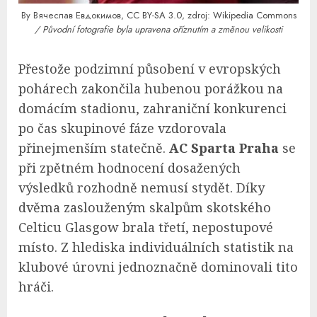
By Вячеслав Евдокимов,
CC BY-SA 3.0
, zdroj:
Wikipedia Commons
/ Původní fotografie byla upravena oříznutím a změnou velikosti
Přestože podzimní působení v evropských
pohárech zakončila hubenou porážkou na
domácím stadionu, zahraniční konkurenci
po čas skupinové fáze vzdorovala
přinejmenším statečně.
AC Sparta Praha
se
při zpětném hodnocení dosažených
výsledků rozhodně nemusí stydět. Díky
dvěma zaslouženým skalpům skotského
Celticu Glasgow brala třetí, nepostupové
místo. Z hlediska individuálních statistik na
klubové úrovni jednoznačně dominovali tito
hráči.