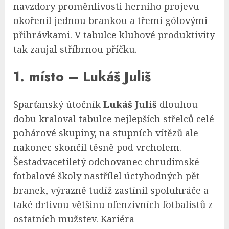
navzdory proměnlivosti herního projevu
okořenil jednou brankou a třemi gólovými
přihrávkami. V tabulce klubové produktivity
tak zaujal stříbrnou příčku.
1. místo – Lukáš Juliš
Sparťanský útočník
Lukáš Juliš
dlouhou
dobu kraloval tabulce nejlepších střelců celé
pohárové skupiny, na stupních vítězů ale
nakonec skončil těsně pod vrcholem.
Šestadvacetiletý odchovanec chrudimské
fotbalové školy nastřílel úctyhodných pět
branek, výrazně tudíž zastínil spoluhráče a
také drtivou většinu ofenzivních fotbalistů z
ostatních mužstev. Kariéra