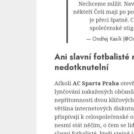
Nechceme mlžit. Naví
někteří Češi mají po po
je přeci špatně.
společenské sti
— Ondřej Kasík (@O
Ani slavní fotbalist
nedotknutelní
Ačkoli
AC Sparta Praha
otevř
lynčování nakažených občanů
nepřítomnosti dvou klíčových
většina internetových diskut
přispívají k celospolečenské 
nesmí stát něčím, o čem se li
slavní fotbalisté, kteří stejně