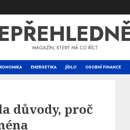
EPŘEHLEDN
MAGAZÍN, KTERÝ MÁ CO ŘÍCT
KONOMIKA
ENERGETIKA
JÍDLO
OSOBNÍ FINANCE
la důvody, proč
jména