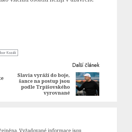
ibor Kozák
Další článek
Slavia vyráží do boje,
ze
šance na postup jsou
Previous
Next
podle Trpišovského
post:
post:
vyrovnané
řejněna.
Vyžadované informace jsou