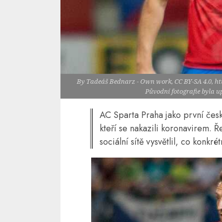
By Tadeáš Bednarz - Own work, CC BY-SA 4.0, h
Původní fotografie byla 
AC Sparta Praha jako první česk
kteří se nakazili koronavirem. 
sociální sítě vysvětlil, co konkré