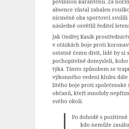
povinnou karanténu. Za normá
absence zůstal zahalen roušk
nicméně oba sportovci svolili
následně osvětlil ředitel let
Jak Ondřej Kasík prostřednictv
v otázkách boje proti koronav
ostatně čemu divit, lidé by s
pochopitelně domysleli, koho
týká. Tímto způsobem se trapn
výkonného vedení klubu dále s
lítého boje proti společenské
občanů, kteří mnohdy nepřizn
svého okolí.
Po dohodě s pozitivně
kdo nemůže zasáhno