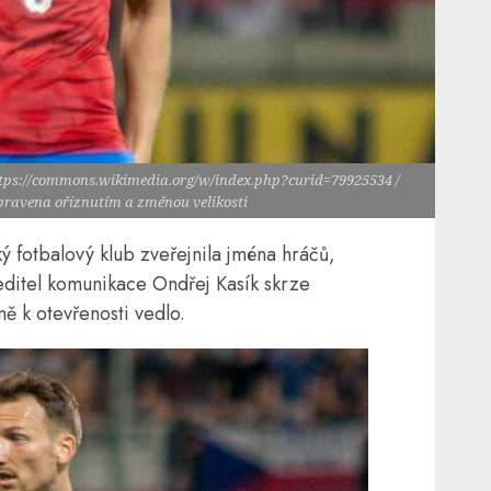
ttps://commons.wikimedia.org/w/index.php?curid=79925534 /
upravena oříznutím a změnou velikosti
ý fotbalový klub zveřejnila jména hráčů,
Ředitel komunikace Ondřej Kasík skrze
tně k otevřenosti vedlo.