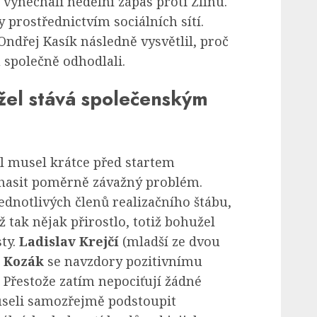
 vynechali nedělní zápas proti Zlínu.
 prostřednictvím sociálních sítí.
ndřej Kasík následně vysvětlil, proč
společně odhodlali.
žel stává společenským
l musel krátce před startem
 hasit poměrně závažný problém.
ednotlivých členů realizačního štábu,
ž tak nějak přirostlo, totiž bohužel
sty.
Ladislav Krejčí
(mladší ze dvou
 Kozák
se navzdory pozitivnímu
 Přestože zatím nepociťují žádné
useli samozřejmě podstoupit