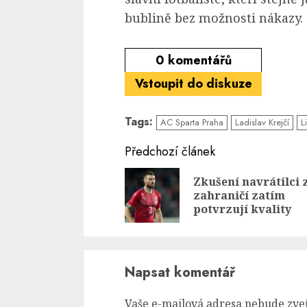
bublině bez možnosti nákazy.
0
komentářů
Vstoupit do diskuze
Tags:
AC Sparta Praha
Ladislav Krejčí
L
Continue
Předchozí článek
Reading
Zkušení navrátilci 
zahraničí zatím
potvrzují kvality
Napsat komentář
Vaše e-mailová adresa nebude zve