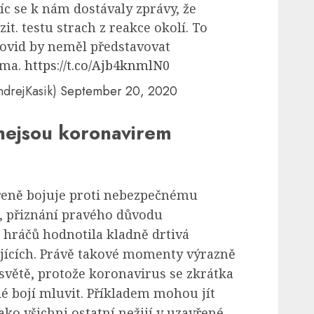
c se k nám dostávaly zprávy, že
zit. testu strach z reakce okolí. To
 Covid by neměl představovat
gma.
https://t.co/Ajb4knmlN0
ndrejKasik)
September 20, 2020
é nejsou koronavirem
eně bojuje proti nebezpečnému
, přiznání pravého důvodu
 hráčů hodnotila kladně drtivá
ujících. Právě takové momenty výrazně
osvětě, protože koronavirus se zkrátka
dé bojí mluvit. Příkladem mohou jít
 jako všichni ostatní nežijí v uzavřené