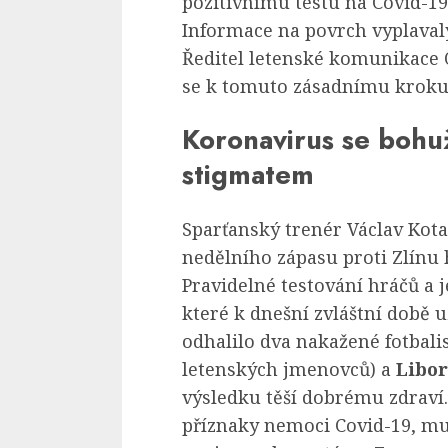
pozitivnímu testu na Covid-19
Informace na povrch vyplavaly
Ředitel letenské komunikace O
se k tomuto zásadnímu kroku 
Koronavirus se bohu
stigmatem
Sparťanský trenér Václav Kota
nedělního zápasu proti Zlínu
Pravidelné testování hráčů a j
které k dnešní zvláštní době u
odhalilo dva nakažené fotbali
letenských jmenovců) a
Libor
výsledku těší dobrému zdraví.
příznaky nemoci Covid-19, m