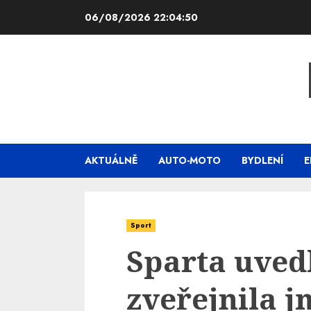
Skip
06/08/2026
22:04:52
to
content
AKTUÁLNĚ
AUTO-MOTO
BYDLENÍ
E
Sport
Sparta uved
zveřejnila 