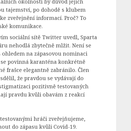
lních okolností by důvod jejich
ou tajemství, po dohodě s klubem
 ke zveřejnění informací. Proč? To
enské komunikace.
ím sociální sítě Twitter uvedl, Sparta
iru nehodlá zbytečně mlžit. Není se
i s ohledem na zápasovou nominaci
 se povinná karanténa konkrétně
é frašce elegantně zabránilo. Člen
dělil, že pravdou se vydávají do
 stigmatizaci pozitivně testovaných
ají pravdu kvůli obavám z reakcí
 testovanými hráči zveřejňujeme,
ut do zápasu kvůli Covid-19.