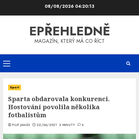
Skip
08/08/2026
04:20:13
to
content
EPŘEHLEDNĚ
MAGAZÍN, KTERÝ MÁ CO ŘÍCT
Primary
Menu
Sport
Sparta obdarovala konkurenci.
Hostování povolila několika
fotbalistům
FILIP JANÁS
22/06/2021
3 MINUTY
4