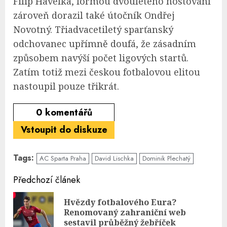
Filip Havelka, formou dvouletého hostování
zároveň dorazil také útočník Ondřej
Novotný. Třiadvacetiletý sparťanský
odchovanec upřímně doufá, že zásadním
způsobem navýší počet ligových startů.
Zatím totiž mezi českou fotbalovou elitou
nastoupil pouze třikrát.
0
komentářů
Vstoupit do diskuze
Tags:
AC Sparta Praha
David Lischka
Dominik Plechatý
Continue
Předchozí článek
Reading
Hvězdy fotbalového Eura?
Pre
Renomovaný zahraniční web
pos
sestavil průběžný žebříček