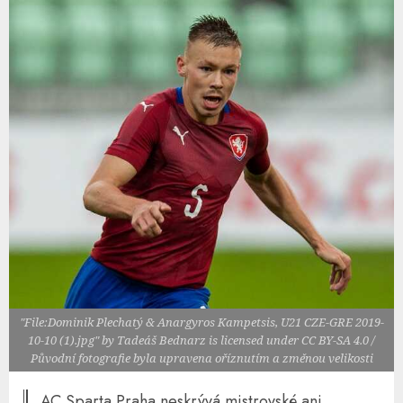
"File:Dominik Plechatý & Anargyros Kampetsis, U21 CZE-GRE 2019-
10-10 (1).jpg" by Tadeáš Bednarz is licensed under CC BY-SA 4.0 /
Původní fotografie byla upravena oříznutím a změnou velikosti
AC Sparta Praha neskrývá mistrovské ani