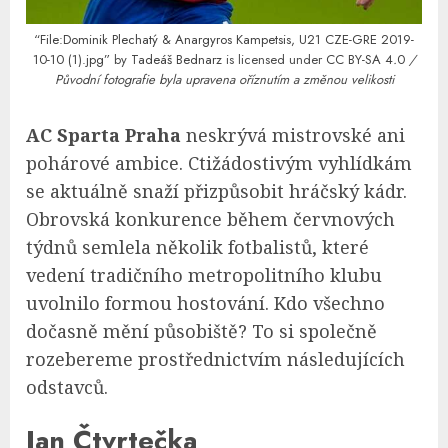
“File:Dominik Plechatý & Anargyros Kampetsis, U21 CZE-GRE 2019-
10-10 (1).jpg”
by
Tadeáš Bednarz
is licensed under
CC BY-SA 4
.
0
/
Původní fotografie byla upravena oříznutím a změnou velikosti
AC Sparta Praha
neskrývá mistrovské ani
pohárové ambice. Ctižádostivým vyhlídkám
se aktuálně snaží přizpůsobit hráčský kádr.
Obrovská konkurence během červnových
týdnů semlela několik fotbalistů, které
vedení tradičního metropolitního klubu
uvolnilo formou hostování. Kdo všechno
dočasně mění působiště? To si společně
rozebereme prostřednictvím následujících
odstavců.
Jan Čtvrtečka