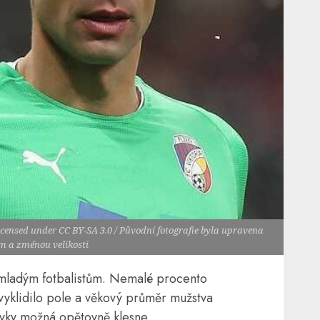
icensed under CC BY-SA 3.0 / Původní fotografie byla upravena
m a změnou velikosti
 mladým fotbalistům. Nemalé procento
vyklidilo pole a věkový průměr mužstva
ávky možná opětovně klesne.