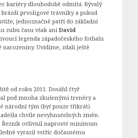
c kariéry dlouhodobě odmítá. Bývalý
 brázdí prvoligové trávníky a pokud
otíže, jednoznačně patří do základní
mu zubu času však ani
David
ivoucí legenda západočeského fotbalu
 narozeniny. Uvidíme, zdali ještě
žitě od roku 2011. Dosáhl čtyř
val pod mnoha zkušenými trenéry a
 národní tým (byť pouze třikrát).
dešla chvíle nevyhnutelných změn.
m Řezník ovlivnil naprosté minimum
sledně vyrazil vstříc dočasnému