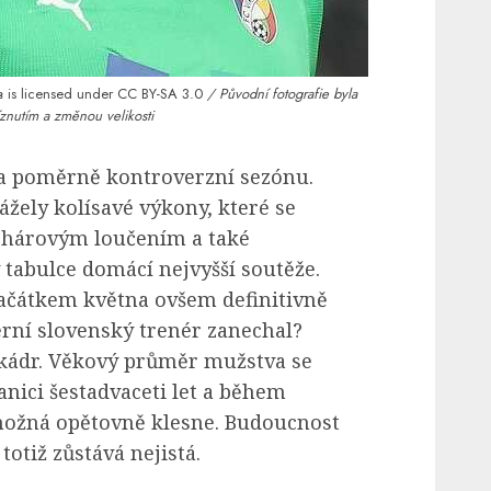
 is licensed under
CC BY-SA 3.0
/ Původní fotografie byla
znutím a změnou velikosti
a poměrně kontroverzní sezónu.
ážely kolísavé výkony, které se
ohárovým loučením a také
tabulce domácí nejvyšší soutěže.
ačátkem května ovšem definitivně
erní slovenský trenér zanechal?
kádr. Věkový průměr mužstva se
nici šestadvaceti let a během
 možná opětovně klesne. Budoucnost
totiž zůstává nejistá.