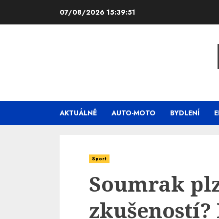
Skip
07/08/2026
15:39:52
to
content
AKTUÁLNĚ
AUTO-MOTO
BYDLENÍ
E
Sport
Soumrak pl
zkušeností?