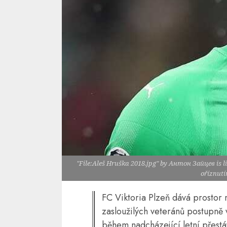
"File:Aleš Hruška 2018.jpg" by Антон Зайцев is l
oříznutí
FC Viktoria Plzeň dává prostor
zasloužilých veteránů postupně 
během nadcházející letní přest