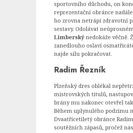
sportovního důchodu, on kone
reprezentační obránce nadále
ho zrovna netrápí zdravotní p
sestavy. Odolávat neúprosné
Limberský
nedokáže věčně. Ž
zanedlouho oslaví osmatřicáté
najde sílu pokračovat.
Radim Řezník
Plzeňský dres oblékal nepřetr
mistrovských titulů, nastupo
brány mu nakonec otevřel také
Během uplynulého podzimu na
Dvaatřicetiletý obránce Radi
soutěžních zápasů, pročež ná