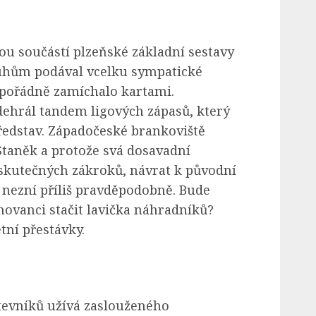
u součástí plzeňské základní sestavy
ruhům podával vcelku sympatické
 pořádně zamíchalo kartami.
ehrál tandem ligových zápasů, který
edstav. Západočeské brankoviště
Staněk a protože svá dosavadní
skutečných zákroků, návrat k původní
nezní příliš pravděpodobně. Bude
vanci stačit lavička náhradníků?
ní přestávky.
tevníků užívá zaslouženého