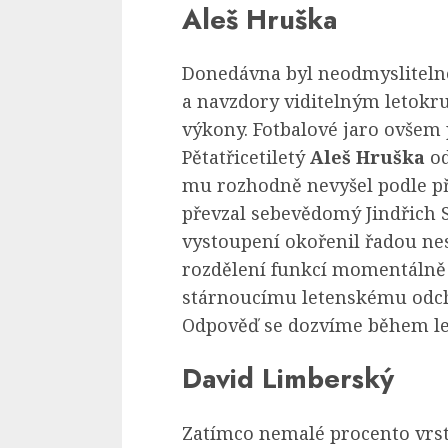
Aleš Hruška
Donedávna byl neodmyslitelno
a navzdory viditelným letok
výkony. Fotbalové jaro ovšem
Pětatřicetiletý
Aleš Hruška
od
mu rozhodně nevyšel podle př
převzal sebevědomý Jindřich 
vystoupení okořenil řadou ne
rozdělení funkcí momentálně 
stárnoucímu letenskému odcho
Odpověď se dozvíme během let
David Limberský
Zatímco nemalé procento vrs