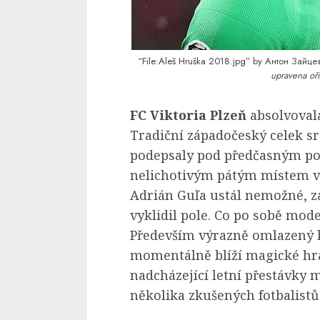
“File:Aleš Hruška 2018.jpg”
by Антон Зайцев
upravena oří
FC Viktoria Plzeň
absolvoval
Tradiční západočeský celek sr
podepsaly pod předčasným p
nelichotivým pátým místem v 
Adrián Guľa ustál nemožné, z
vyklidil pole. Co po sobě mod
Především výrazně omlazený 
momentálně blíží magické hra
nadcházející letní přestávky
několika zkušených fotbalistů 