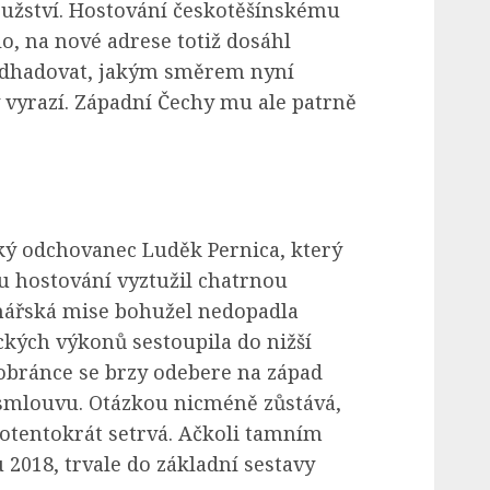
žství. Hostování českotěšínskému
, na nové adrese totiž dosáhl
odhadovat, jakým směrem nyní
y vyrazí. Západní Čechy mu ale patrně
ký odchovanec Luděk Pernica, který
 hostování vyztužil chatrnou
nářská mise bohužel nedopadla
ckých výkonů sestoupila do nižší
 obránce se brzy odebere na západ
smlouvu. Otázkou nicméně zůstává,
rotentokrát setrvá. Ačkoli tamním
 2018, trvale do základní sestavy