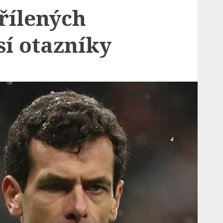
řílených
sí otazníky