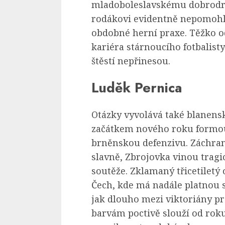
mladoboleslavskému dobrodru
rodákovi evidentně nepomohlo
obdobné herní praxe. Těžko 
kariéra stárnoucího fotbalist
štěstí nepřinesou.
Luděk Pernica
Otázky vyvolává také blanens
začátkem nového roku formou
brněnskou defenzivu. Záchra
slavně, Zbrojovka vinou tragi
soutěže. Zklamaný třicetiletý
Čech, kde má nadále platnou 
jak dlouho mezi viktoriány p
barvám poctivě slouží od roku