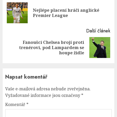
Reading
Nejlépe placení hráči anglické
Pre
Premier League
pos
Další článek
Fanoušci Chelsea brojí proti
Next
trenérovi, pod Lampardem se
post:
houpe židle
Napsat komentář
Vaše e-mailová adresa nebude zveřejněna.
Vyžadované informace jsou označeny
*
Komentář
*