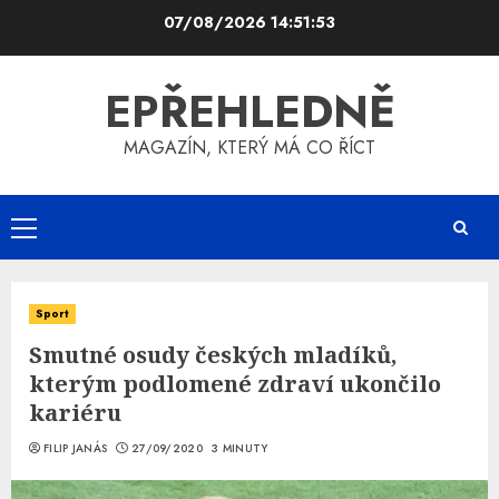
Skip
07/08/2026
14:51:53
to
content
EPŘEHLEDNĚ
MAGAZÍN, KTERÝ MÁ CO ŘÍCT
Primary
Menu
Sport
Smutné osudy českých mladíků,
kterým podlomené zdraví ukončilo
kariéru
FILIP JANÁS
27/09/2020
3 MINUTY