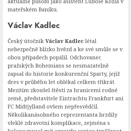
aktuálně působí jako asistent Luboše Kozla v
mateřském Baníku.
Václav Kadlec
Český útočník
Václav Kadlec
létal
nebezpečně blízko hvězd a ke své smůle se v
obou případech popálil. Odchovanec
pražských Bohemians se nesmazatelně
zapsal do historie konkurenční Sparty, jejíž
dres v průběhu let oblékal celkem třikrát.
Mezitím zkoušel štěstí za hranicemi rodné
země, představitele Eintrachtu Frankfurt ani
FC Midtjylland ovšem nepřesvědčil.
Několikanásobného reprezentanta brzdily
vleklé zdravotní komplikace, zejména s