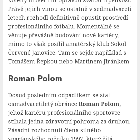
koleny musel mít opravdu svatou trpělivost.
Právě jejich vinou se ostatně v sedmadvaceti
letech rozhodl definitivně opustit prostředí
profesionálního fotbalu. Momentálně se
věnuje převážně budování nové kariéry,
mimo to však posílil amatérský klub Sokol
Červené Janovice. Tam se sejde například s
Tomášem Řepkou nebo Martinem Jiránkem.
Roman Polom
Dosud posledním odpadlíkem se stal
osmadvacetiletý obránce
Roman Polom
,
jehož kariéru profesionálního sportovce
stíhala jedna zdravotní pohroma za druhou.
Zásadní rozhodnutí člena silného
sparťanského ročníku 1992, který čítá