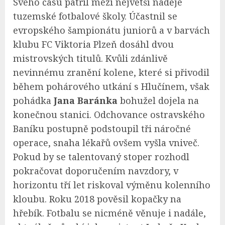
Svého času patřil mezi největší naděje
tuzemské fotbalové školy. Účastnil se
evropského šampionátu juniorů a v barvách
klubu FC Viktoria Plzeň dosáhl dvou
mistrovských titulů. Kvůli zdánlivě
nevinnému zranění kolene, které si přivodil
během pohárového utkání s Hlučínem, však
pohádka
Jana Baránka
bohužel dojela na
konečnou stanici. Odchovance ostravského
Baníku postupně podstoupil tři náročné
operace, snaha lékařů ovšem vyšla vniveč.
Pokud by se talentovaný stoper rozhodl
pokračovat doporučením navzdory, v
horizontu tří let riskoval výměnu kolenního
kloubu. Roku 2018 pověsil kopačky na
hřebík. Fotbalu se nicméně věnuje i nadále,