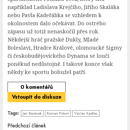
například Ladislava Krejčího, Jiřího Skaláka
nebo Pavla Kadeřábka se vzhledem k
okolnostem dalo očekávat. Do ostrého
zápasu už totiž nenaskočil přes rok.
Někdejší hráč pražské Dukly, Mladé
Boleslavi, Hradce Králové, olomoucké Sigmy
či českobudějovického Dynama se loučí
poněkud nedůstojně. I takové konce však
někdy ke sportu bohužel patří.
0
komentářů
Vstoupit do diskuze
Tags:
Jan Baránek
Roman Polom
Václav Kadlec
Continue
Předchozí článek