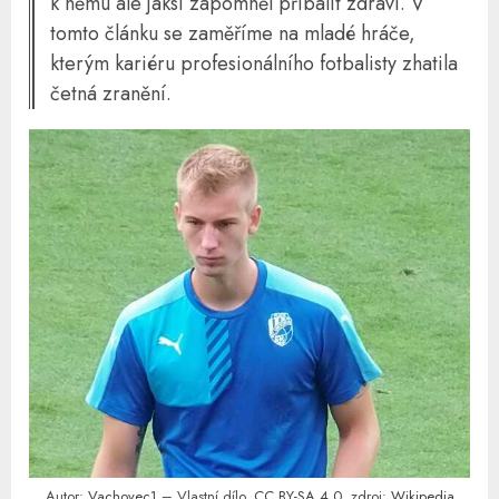
k němu ale jaksi zapomněl přibalit zdraví. V
tomto článku se zaměříme na mladé hráče,
kterým kariéru profesionálního fotbalisty zhatila
četná zranění.
Autor:
Vachovec1
– Vlastní dílo,
CC BY-SA 4.0
, zdroj:
Wikipedia