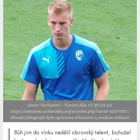
Autor: Vachovec1 – Vlastní dílo, CC BY-SA 4.0,
https://commons.wikimedia.org/w/index.php?curid=41677897 /
Původní fotografie byla upravena oříznutím a změnou velikosti
Bůh jim do vínku nadělil obrovský talent, bohužel