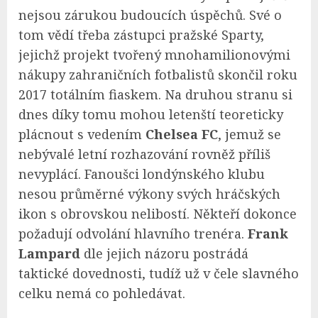
nejsou zárukou budoucích úspěchů. Své o
tom vědí třeba zástupci pražské Sparty,
jejichž projekt tvořený mnohamilionovými
nákupy zahraničních fotbalistů skončil roku
2017 totálním fiaskem. Na druhou stranu si
dnes díky tomu mohou letenští teoreticky
plácnout s vedením
Chelsea FC
, jemuž se
nebývalé letní rozhazování rovněž příliš
nevyplácí. Fanoušci londýnského klubu
nesou průměrné výkony svých hráčských
ikon s obrovskou nelibostí. Někteří dokonce
požadují odvolání hlavního trenéra.
Frank
Lampard
dle jejich názoru postrádá
taktické dovednosti, tudíž už v čele slavného
celku nemá co pohledávat.