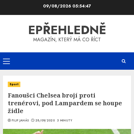
Skip
09/08/2026
05:54:48
to
content
EPŘEHLEDNĚ
MAGAZÍN, KTERÝ MÁ CO ŘÍCT
Primary
Menu
Sport
Fanoušci Chelsea brojí proti
trenérovi, pod Lampardem se houpe
židle
FILIP JANÁS
28/09/2020
3 MINUTY