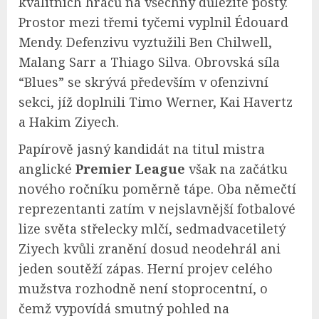
kvalitních hráčů na všechny důležité posty.
Prostor mezi třemi tyčemi vyplnil Édouard
Mendy. Defenzivu vyztužili Ben Chilwell,
Malang Sarr a Thiago Silva. Obrovská síla
“Blues” se skrývá především v ofenzivní
sekci, jíž doplnili Timo Werner, Kai Havertz
a Hakim Ziyech.
Papírově jasný kandidát na titul mistra
anglické
Premier League
však na začátku
nového ročníku poměrně tápe. Oba němečtí
reprezentanti zatím v nejslavnější fotbalové
lize světa střelecky mlčí, sedmadvacetiletý
Ziyech kvůli zranění dosud neodehrál ani
jeden soutěží zápas. Herní projev celého
mužstva rozhodně není stoprocentní, o
čemž vypovídá smutný pohled na