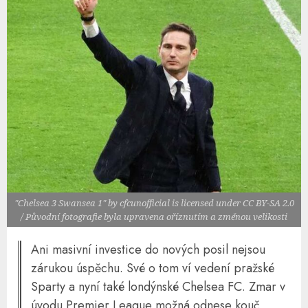
"Chelsea 3 Swansea 1" by cfcunofficial is licensed under CC BY-SA 2.0
/ Původní fotografie byla upravena oříznutím a změnou velikosti
Ani masivní investice do nových posil nejsou
zárukou úspěchu. Své o tom ví vedení pražské
Sparty a nyní také londýnské Chelsea FC. Zmar v
úvodu Premier League možná odnese kouč