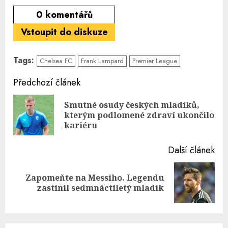
0
komentářů
Vstoupit do diskuze
Tags:
Chelsea FC
Frank Lampard
Premier League
Continue
Předchozí článek
Reading
Smutné osudy českých mladíků,
Pre
kterým podlomené zdraví ukončilo
pos
kariéru
Další článek
Zapomeňte na Messiho. Legendu
Next
zastínil sedmnáctiletý mladík
post: