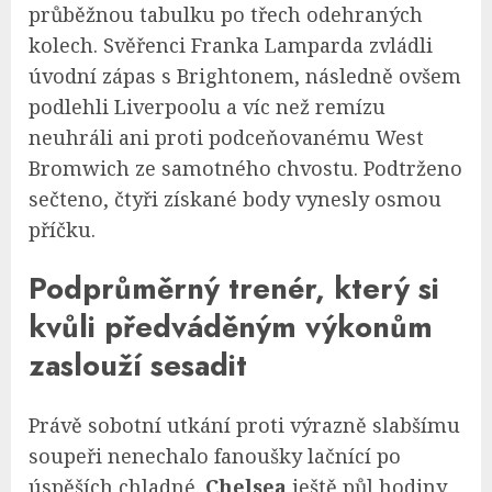
průběžnou tabulku po třech odehraných
kolech. Svěřenci Franka Lamparda zvládli
úvodní zápas s Brightonem, následně ovšem
podlehli Liverpoolu a víc než remízu
neuhráli ani proti podceňovanému West
Bromwich ze samotného chvostu. Podtrženo
sečteno, čtyři získané body vynesly osmou
příčku.
Podprůměrný trenér, který si
kvůli předváděným výkonům
zaslouží sesadit
Právě sobotní utkání proti výrazně slabšímu
soupeři nenechalo fanoušky lačnící po
úspěších chladné.
Chelsea
ještě půl hodiny