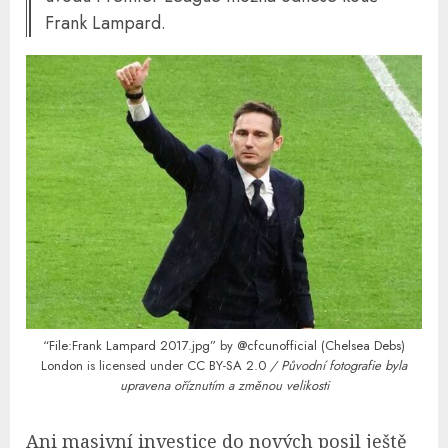
Frank Lampard.
“File:Frank Lampard 2017.jpg”
by
@cfcunofficial (Chelsea Debs)
London
is licensed under
CC BY-SA 2.0
/ Původní fotografie byla
upravena oříznutím a změnou velikosti
Ani masivní investice do nových posil ještě