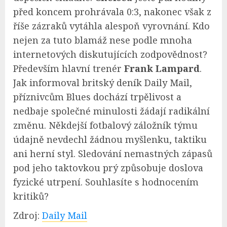
před koncem prohrávala 0:3, nakonec však z
říše zázraků vytáhla alespoň vyrovnání. Kdo
nejen za tuto blamáž nese podle mnoha
internetových diskutujících zodpovědnost?
Především hlavní trenér
Frank Lampard
.
Jak informoval britský deník Daily Mail,
příznivcům Blues dochází trpělivost a
nedbaje společné minulosti žádají radikální
změnu. Někdejší fotbalový záložník týmu
údajně nevdechl žádnou myšlenku, taktiku
ani herní styl. Sledování nemastných zápasů
pod jeho taktovkou prý způsobuje doslova
fyzické utrpení. Souhlasíte s hodnocením
kritiků?
Zdroj:
Daily Mail