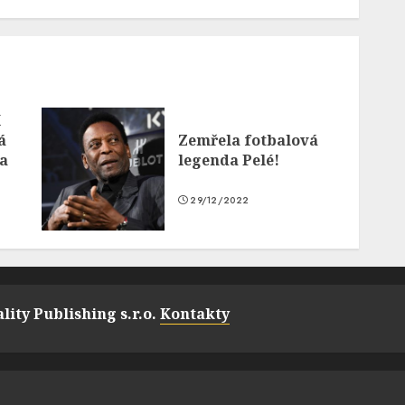
í
á
Zemřela fotbalová
na
legenda Pelé!
29/12/2022
lity Publishing s.r.o.
Kontakty