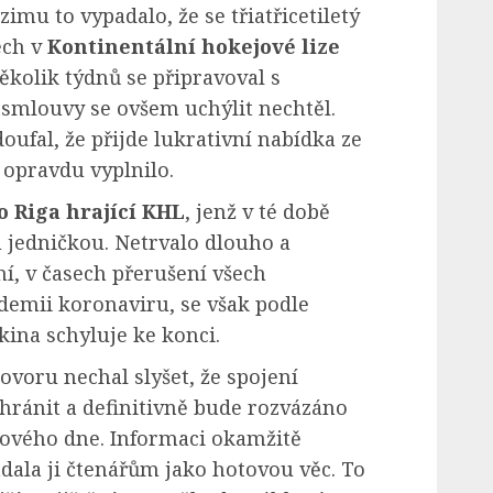
imu to vypadalo, že se třiatřicetiletý
ech v
Kontinentální hokejové lize
ěkolik týdnů se připravoval s
 smlouvy se ovšem uchýlit nechtěl.
doufal, že přijde lukrativní nabídka ze
í opravdu vyplnilo.
 Riga hrající KHL
, jenž v té době
 jedničkou. Netrvalo dlouho a
í, v časech přerušení všech
demii koronaviru, se však podle
kina schyluje ke konci.
voru nechal slyšet, že spojení
hránit a definitivně bude rozvázáno
ového dne. Informaci okamžitě
ádala ji čtenářům jako hotovou věc. To