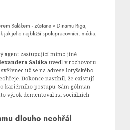
erem Salákem - zůstane v Dinamu Riga,
jak jeho nejbližší spolupracovníci, média,
ký agent zastupující mimo jiné
lexandera Saláka
uvedl v rozhovoru
 svěřenec už se na adrese lotyšského
ohřeje. Dokonce nastínil, že existují
ího kariérního postupu. Sám gólman
nto výrok dementoval na sociálních
namu dlouho neohřál