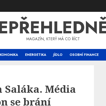
EPŘEHLEDN
MAGAZÍN, KTERÝ MÁ CO ŘÍCT
KONOMIKA
ENERGETIKA
JÍDLO
OSOBNÍ FINANCE
 Saláka. Média
on se brání