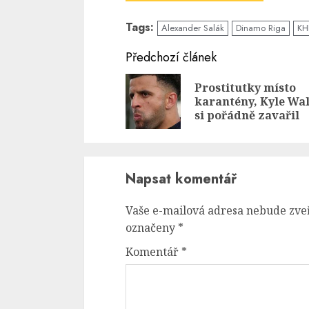
Tags:
Alexander Salák
Dinamo Riga
KH
Continue
Předchozí článek
Reading
Prostitutky místo
karantény, Kyle Wa
si pořádně zavařil
Napsat komentář
Vaše e-mailová adresa nebude zve
označeny
*
Komentář
*