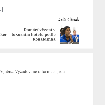
L
Další článek
Domácí vězení v
Previous
Next
lker
luxusním hotelu podle
post:
post:
Ronaldinha
řejněna.
Vyžadované informace jsou