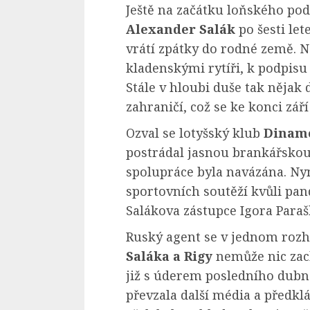
Ještě na začátku loňského podz
Alexander Salák
po šesti let
vrátí zpátky do rodné země. N
kladenskými rytíři, k podpisu
Stále v hloubi duše tak nějak 
zahraničí, což se ke konci zář
Ozval se lotyšský klub
Dinamo
postrádal jasnou brankářskou
spolupráce byla navázána. Nyn
sportovních soutěží kvůli pan
Salákova zástupce Igora Paraš
Ruský agent se v jednom rozho
Saláka a Rigy
nemůže nic zac
již s úderem posledního dubn
převzala další média a předkl