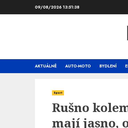
Skip
09/08/2026
13:51:39
to
content
AKTUÁLNĚ
AUTO-MOTO
BYDLENÍ
E
Sport
Rušno kolem
mají jasno, 