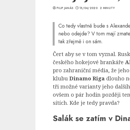
FILIP JANÁS
15/04/2020
2 MINUTY
Co tedy vlastně bude s Alexand
nebo odejde? V tom mají zmatek 
tak zřejmě i on sám.
Čert aby se v tom vyznal. Rus
českého hokejové brankáře
A
pro zahraniční média, že jeho
klubu
Dinamo Riga
dlouho ne
tři možné varianty jeho dalš
ovšem o pár hodin později te
sítích. Kde je tedy pravda?
Salák se zatím v Di