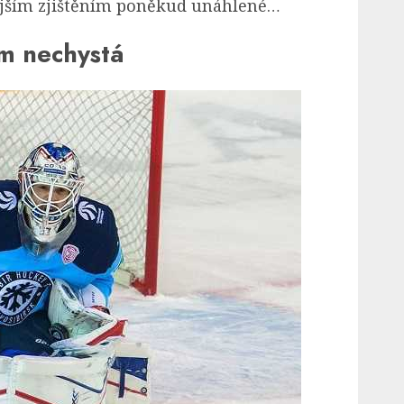
ějším zjištěním poněkud unáhlené…
am nechystá