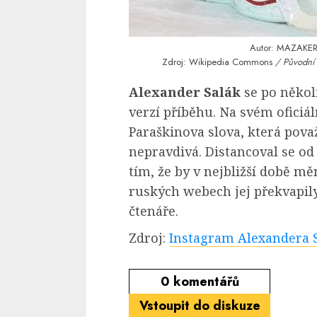
Autor:
MAZAKER 
Zdroj: Wikipedia Commons
/ Původní 
Alexander Salák
se po někol
verzí příběhu. Na svém ofici
Paraškinova slova, která považ
nepravdivá. Distancoval se od
tím, že by v nejbližší době mě
ruských webech jej překvapily
čtenáře.
Zdroj:
Instagram Alexandera 
0
komentářů
Vstoupit do diskuze