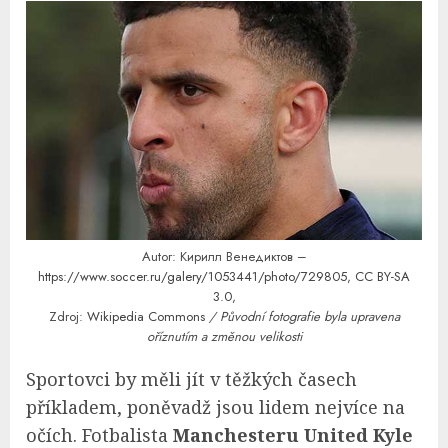
Autor: Кирилл Венедиктов –
https://www.soccer.ru/galery/1053441/photo/729805
,
CC BY-SA
3.0
,
Zdroj:
Wikipedia Commons
/ Původní fotografie byla upravena
oříznutím a změnou velikosti
Sportovci by měli jít v těžkých časech
příkladem, poněvadž jsou lidem nejvíce na
očích. Fotbalista
Manchesteru United Kyle