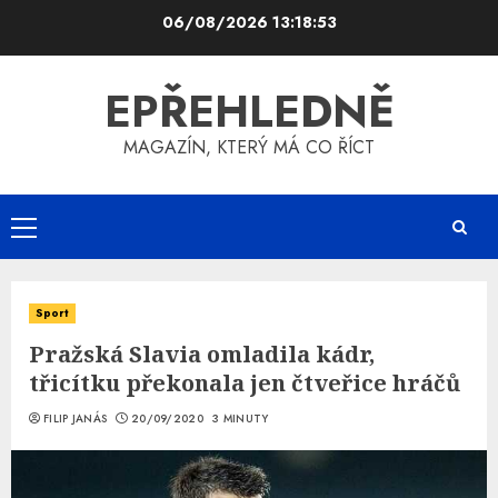
Skip
06/08/2026
13:18:53
to
content
EPŘEHLEDNĚ
MAGAZÍN, KTERÝ MÁ CO ŘÍCT
Primary
Menu
Sport
Pražská Slavia omladila kádr,
třicítku překonala jen čtveřice hráčů
FILIP JANÁS
20/09/2020
3 MINUTY