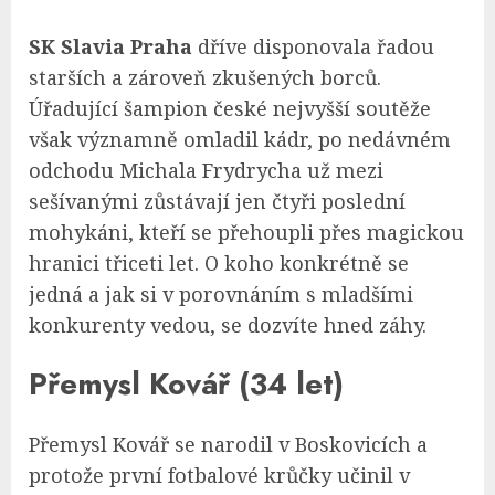
SK Slavia Praha
dříve disponovala řadou
starších a zároveň zkušených borců.
Úřadující šampion české nejvyšší soutěže
však významně omladil kádr, po nedávném
odchodu Michala Frydrycha už mezi
sešívanými zůstávají jen čtyři poslední
mohykáni, kteří se přehoupli přes magickou
hranici třiceti let. O koho konkrétně se
jedná a jak si v porovnáním s mladšími
konkurenty vedou, se dozvíte hned záhy.
Přemysl Kovář (34 let)
Přemysl Kovář se narodil v Boskovicích a
protože první fotbalové krůčky učinil v