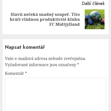
Další článek
Slavii nečeká snadný soupeř. Tito
Next
hráči vládnou produktivitě klubu
post:
FC Midtjylland
Napsat komentář
Vaše e-mailová adresa nebude zveřejněna.
Vyžadované informace jsou označeny
*
Komentář
*