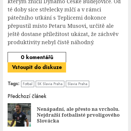
kterým zničil Dynamo České Budějovice. Od
té doby sice střelecky mlčí a v rámci
pátečního utkání s Teplicemi dokonce
přepustil místo Petaru Musovi, určitě ale
ještě dostane příležitost ukázat, že záchvěv
produktivity nebyl čistě náhodný.
0
komentářů
Vstoupit do diskuze
Tags:
Fotbal
SK Slavia Praha
Slavia Praha
Continue
Předchozí článek
Reading
Nenápadní, ale přesto na vrcholu.
Pre
Nejdražší fotbalisté prvoligového
pos
Slovácka