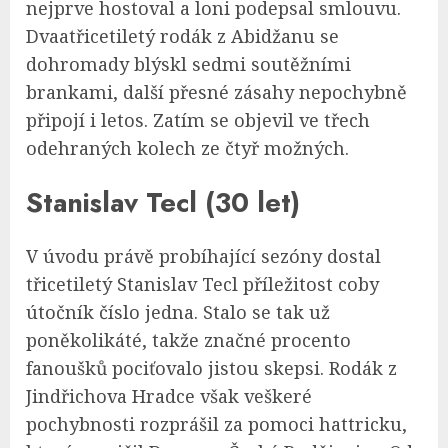
nejprve hostoval a loni podepsal smlouvu.
Dvaatřicetiletý rodák z Abidžanu se
dohromady blýskl sedmi soutěžními
brankami, další přesné zásahy nepochybně
připojí i letos. Zatím se objevil ve třech
odehraných kolech ze čtyř možných.
Stanislav Tecl (30 let)
V úvodu právě probíhající sezóny dostal
třicetiletý Stanislav Tecl příležitost coby
útočník číslo jedna. Stalo se tak už
poněkolikáté, takže značné procento
fanoušků pociťovalo jistou skepsi. Rodák z
Jindřichova Hradce však veškeré
pochybnosti rozprášil za pomoci hattricku,