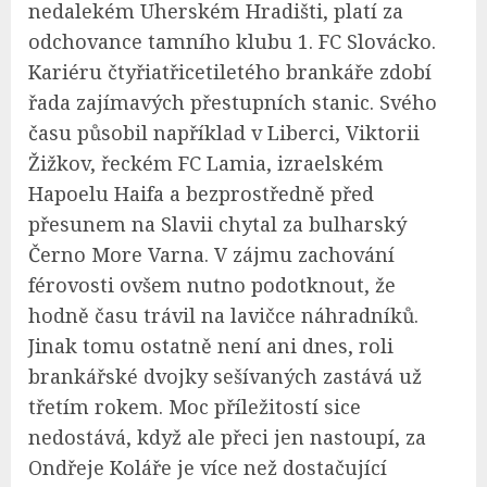
nedalekém Uherském Hradišti, platí za
odchovance tamního klubu 1. FC Slovácko.
Kariéru čtyřiatřicetiletého brankáře zdobí
řada zajímavých přestupních stanic. Svého
času působil například v Liberci, Viktorii
Žižkov, řeckém FC Lamia, izraelském
Hapoelu Haifa a bezprostředně před
přesunem na Slavii chytal za bulharský
Černo More Varna. V zájmu zachování
férovosti ovšem nutno podotknout, že
hodně času trávil na lavičce náhradníků.
Jinak tomu ostatně není ani dnes, roli
brankářské dvojky sešívaných zastává už
třetím rokem. Moc příležitostí sice
nedostává, když ale přeci jen nastoupí, za
Ondřeje Koláře je více než dostačující