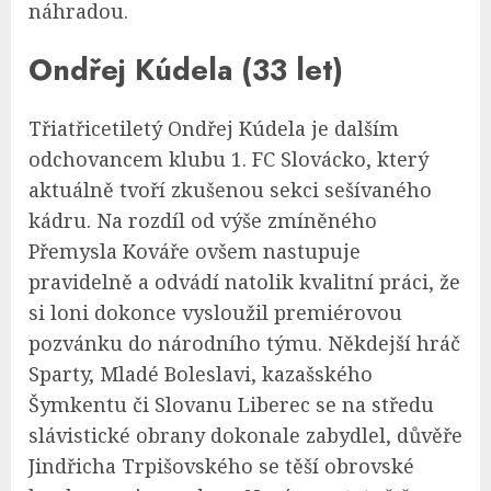
náhradou.
Ondřej Kúdela (33 let)
Třiatřicetiletý Ondřej Kúdela je dalším
odchovancem klubu 1. FC Slovácko, který
aktuálně tvoří zkušenou sekci sešívaného
kádru. Na rozdíl od výše zmíněného
Přemysla Kováře ovšem nastupuje
pravidelně a odvádí natolik kvalitní práci, že
si loni dokonce vysloužil premiérovou
pozvánku do národního týmu. Někdejší hráč
Sparty, Mladé Boleslavi, kazašského
Šymkentu či Slovanu Liberec se na středu
slávistické obrany dokonale zabydlel, důvěře
Jindřicha Trpišovského se těší obrovské