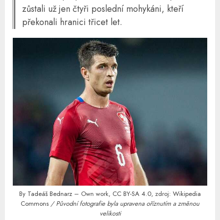
zůstali už jen čtyři poslední mohykáni, kteří
překonali hranici třicet let.
By
Tadeáš Bednarz
– Own work,
CC BY-SA 4.0
, zdroj:
Wikipedia
Commons
/ Původní fotografie byla upravena oříznutím a změnou
velikosti