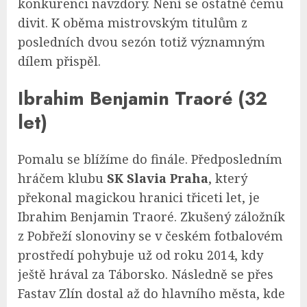
konkurenci navzdory. Není se ostatně čemu
divit. K oběma mistrovským titulům z
posledních dvou sezón totiž významným
dílem přispěl.
Ibrahim Benjamin Traoré (32
let)
Pomalu se blížíme do finále. Předposledním
hráčem klubu
SK Slavia Praha
, který
překonal magickou hranici třiceti let, je
Ibrahim Benjamin Traoré. Zkušený záložník
z Pobřeží slonoviny se v českém fotbalovém
prostředí pohybuje už od roku 2014, kdy
ještě hrával za Táborsko. Následně se přes
Fastav Zlín dostal až do hlavního města, kde