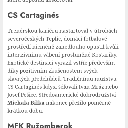
CS Cartaginés
Trenérskou kariéru nastartoval v útrobách
severočeských Teplic, domácí fotbalové
prostředí nicméně zanedlouho opustil kvůli
intenzivnímu vábení prosluněné Kostariky.
Exotické destinaci vyrazil vstříc především
díky pozitivním zkušenostem svých
slavných předchůdců. Tradičnímu mužstvu
CS Cartaginés kdysi šéfovali Ivan Mráz nebo
Josef Pešice. Středoamerické dobrodružství
Michala Bílka
nakonec přežilo poměrně
krátkou dobu.
MFK Ružomberok