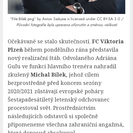
“File:Bilek.png”
by Антон Зайцев is licensed under
CC BY-SA 3.0
/
Původní fotografie byla upravena oříznutím a změnou velikosti
Očekávané se stalo skutečností.
FC Viktoria
Plzeň
během pondělního rána představila
nový realizační štáb. Odvolaného Adriána
Guľu ve funkci hlavního trenéra nahradil
zkušený
Michal Bílek
, jehož cílem
bezprostředně před koncem sezóny
2020/2021 zůstávají evropské poháry.
Šestapadesátiletý letenský odchovanec
procestoval svět. Prostřednictvím
následujících odstavců si společně
připomeneme všechna zahraniční angažmá,
která doposud absolvoval.