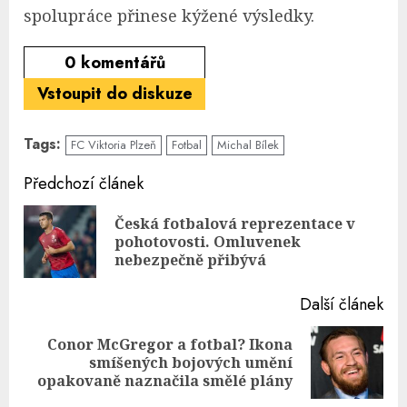
spolupráce přinese kýžené výsledky.
0
komentářů
Vstoupit do diskuze
Tags:
FC Viktoria Plzeň
Fotbal
Michal Bílek
Continue
Předchozí článek
Reading
Česká fotbalová reprezentace v
Pre
pohotovosti. Omluvenek
pos
nebezpečně přibývá
Další článek
Conor McGregor a fotbal? Ikona
Next
smíšených bojových umění
post:
opakovaně naznačila smělé plány