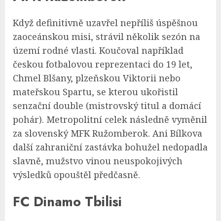
Když definitivně uzavřel nepříliš úspěšnou
zaoceánskou misi, strávil několik sezón na
území rodné vlasti. Koučoval například
českou fotbalovou reprezentaci do 19 let,
Chmel Blšany, plzeňskou Viktorii nebo
mateřskou Spartu, se kterou ukořistil
senzační double (mistrovský titul a domácí
pohár). Metropolitní celek následně vyměnil
za slovenský MFK Ružomberok. Ani Bílkova
další zahraniční zastávka bohužel nedopadla
slavně, mužstvo vinou neuspokojivých
výsledků opouštěl předčasně.
FC Dinamo Tbilisi