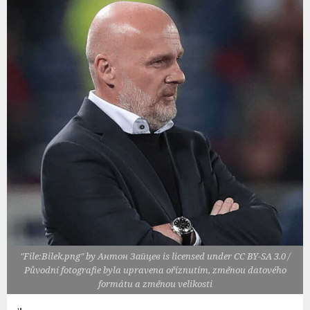
"File:Bilek.png" by Антон Зайцев is licensed under CC BY-SA 3.0 /
Původní fotografie byla upravena oříznutím, změnou datového
formátu a změnou velikosti