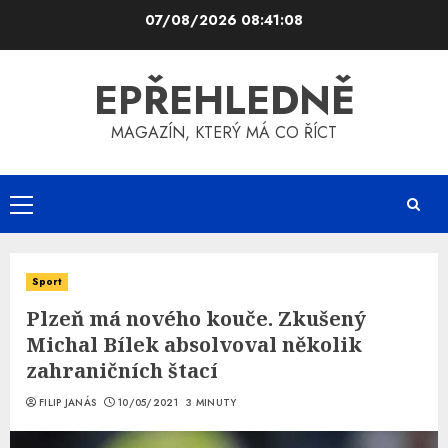
Skip
07/08/2026
08:41:09
to
content
EPŘEHLEDNĚ
MAGAZÍN, KTERÝ MÁ CO ŘÍCT
Primary
Menu
Sport
Plzeň má nového kouče. Zkušený
Michal Bílek absolvoval několik
zahraničních štací
FILIP JANÁS
10/05/2021
3 MINUTY