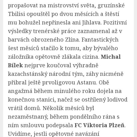
propašovat na mistrovství světa, gruzínské
Tbilisi opouštěl po dvou měsících a štěstí
mu bohužel nepřinesla ani Jihlava. Pozitivní
výsledky trenérské práce zaznamenal až v
barvách obrozeného Zlína. Fantastických
šest měsíců stačilo k tomu, aby bývalého
záložníka opětovně zlákala cizina.
Michal
Bílek
nejprve koučoval výhradně
kazachstánský národní tým, záhy nicméně
přibral ještě prvoligovou Astanu. Obě
angažmá během minulého roku dojela na
konečnou stanici, načež se ostřílený lodivod
vrátil domů. Několik měsíců byl
nezaměstnaný, během pondělního rána s
ním smlouvu podepsala
FC Viktoria Plzeň
.
Uvidíme, jestli opětovné navázání